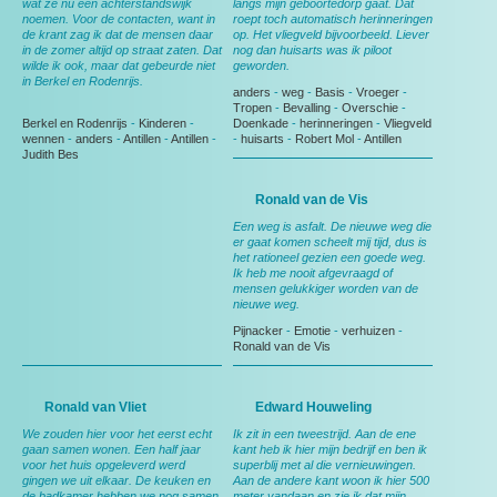
wat ze nu een achterstandswijk
langs mijn geboortedorp gaat. Dat
noemen. Voor de contacten, want in
roept toch automatisch herinneringen
de krant zag ik dat de mensen daar
op. Het vliegveld bijvoorbeeld. Liever
in de zomer altijd op straat zaten. Dat
nog dan huisarts was ik piloot
wilde ik ook, maar dat gebeurde niet
geworden.
in Berkel en Rodenrijs.
anders
-
weg
-
Basis
-
Vroeger
-
Tropen
-
Bevalling
-
Overschie
-
Berkel en Rodenrijs
-
Kinderen
-
Doenkade
-
herinneringen
-
Vliegveld
wennen
-
anders
-
Antillen
-
Antillen
-
-
huisarts
-
Robert Mol
-
Antillen
Judith Bes
Ronald van de Vis
Een weg is asfalt. De nieuwe weg die
er gaat komen scheelt mij tijd, dus is
het rationeel gezien een goede weg.
Ik heb me nooit afgevraagd of
mensen gelukkiger worden van de
nieuwe weg.
Pijnacker
-
Emotie
-
verhuizen
-
Ronald van de Vis
Ronald van Vliet
Edward Houweling
We zouden hier voor het eerst echt
Ik zit in een tweestrijd. Aan de ene
gaan samen wonen. Een half jaar
kant heb ik hier mijn bedrijf en ben ik
voor het huis opgeleverd werd
superblij met al die vernieuwingen.
gingen we uit elkaar. De keuken en
Aan de andere kant woon ik hier 500
de badkamer hebben we nog samen
meter vandaan en zie ik dat mijn