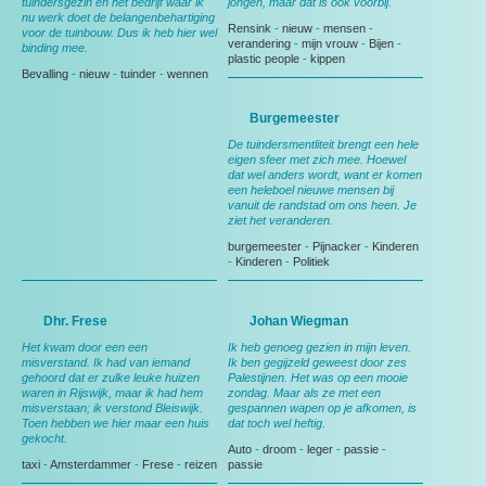
tuindersgezin en het bedrijf waar ik
jongen, maar dat is ook voorbij.
nu werk doet de belangenbehartiging
Rensink
-
nieuw
-
mensen
-
voor de tuinbouw. Dus ik heb hier wel
verandering
-
mijn vrouw
-
Bijen
-
binding mee.
plastic people
-
kippen
Bevalling
-
nieuw
-
tuinder
-
wennen
Burgemeester
De tuindersmentliteit brengt een hele
eigen sfeer met zich mee. Hoewel
dat wel anders wordt, want er komen
een heleboel nieuwe mensen bij
vanuit de randstad om ons heen. Je
ziet het veranderen.
burgemeester
-
Pijnacker
-
Kinderen
-
Kinderen
-
Politiek
Dhr. Frese
Johan Wiegman
Het kwam door een een
Ik heb genoeg gezien in mijn leven.
misverstand. Ik had van iemand
Ik ben gegijzeld geweest door zes
gehoord dat er zulke leuke huizen
Palestijnen. Het was op een mooie
waren in Rijswijk, maar ik had hem
zondag. Maar als ze met een
misverstaan; ik verstond Bleiswijk.
gespannen wapen op je afkomen, is
Toen hebben we hier maar een huis
dat toch wel heftig.
gekocht.
Auto
-
droom
-
leger
-
passie
-
taxi
-
Amsterdammer
-
Frese
-
reizen
passie