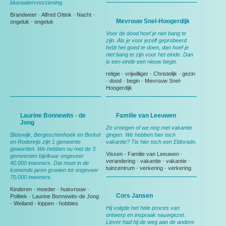
bluswatervoorziening.
Brandweer
-
Alfred Ottink
-
Nacht
-
Mevrouw Snel-Hoogerdijk
ongeluk
-
ongeluk
Voor de dood hoef je niet bang te
zijn. Als je voor jezelf geprobeerd
hebt het goed te doen, dan hoef je
niet bang te zijn voor het einde. Dan
is een einde een nieuw begin.
religie
-
vrijwilliger
-
Christelijk
-
gezin
-
dood
-
begin
-
Mevrouw Snel-
Hoogerdijk
Laurine Bonnewits - de
Familie van Leeuwen
Jong
Ze vroegen of we nog met vakantie
Bleiswijk, Bergeschenhoek en Berkel
gingen. We hebben hier toch
en Rodenrijs zijn 1 gemeente
vakantie? Tis hier toch een Eldorado.
geworden. We hebben nu met de 3
Vissen
-
Familie van Leeuwen
-
gemeenten bijelkaar ongeveer
verandering
-
vakantie
-
vakantie
-
40.000 inwoners. Dat moet in de
tuincentrum
-
verkering
-
verkering
komende jaren groeien tot ongeveer
70.000 inwoners.
Kinderen
-
moeder
-
huisvrouw
-
Cors Jansen
Politiek
-
Laurine Bonnewits-de Jong
-
Weiland
-
kippen
-
hobbies
Hij volgde het hele proces van
ontwerp en inspraak nauwgezet.
Liever had hij de weg aan de andere