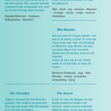
als herinnering. Elke moeder wil haar
het gebeuren.
zwangerschap vastgelegd zien, want
Vliet
-
dood
-
erg
-
mensen
-
bloemen
het is een heel bijzonder moment.
-
Vroeger
-
stress
-
venijn
-
overval
-
Marielle Binkhorst
-
Kinderen
-
moedeloos
Bellypainting
-
Sprankel
Wim Mounier
Het was denk ik 15 jaar geleden. Het
was in de winter, vrij laat. Ik reed mijn
vaste route naar huis; via Nootdorp
en Pijnacker naar Berkel. Het was
een paar dagen voor kerstmis.
Buiten was het donker, koud en het
regende.
Langs de weg zag ik een meisje
staan. Ik vroeg waar ze naar toe
moest.
Berkel en Rodenrijs
-
weg
-
Wim
Mounier
-
meisje
-
prostitutie
-
verandering
-
bang
Dhr. Steentjes
Dhr. Busch
Volgens mij heeft die boerderij hier
Ik ben er naar toe gegaan om een
gestaan. Hier hebben we gewoond.
beetje contact te houden met
Daar ligt mijn jeugd. Wat dat aangaat
mensen. anders kom je helemaal
is er wel wat veranderd.
alleen te staan. Ik ga naar de kerk