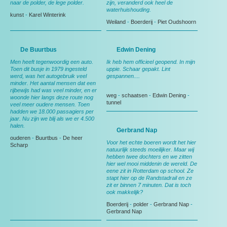
naar de polder, de lege polder.
zijn, veranderd ook heel de
waterhuishouding.
kunst
-
Karel Winterink
Weiland
-
Boerderij
-
Piet Oudshoorn
De Buurtbus
Edwin Dening
Men heeft tegenwoordig een auto.
Ik heb hem officieel geopend. In mijn
Toen dit busje in 1979 ingesteld
uppie. Schaar gepakt. Lint
werd, was het autogebruik veel
gespannen....
minder. Het aantal mensen dat een
rijbewijs had was veel minder, en er
weg
-
schaatsen
-
Edwin Dening
-
woonde hier langs deze route nog
tunnel
veel meer oudere mensen. Toen
hadden we 18.000 passagiers per
jaar. Nu zijn we blij als we er 4.500
halen.
Gerbrand Nap
ouderen
-
Buurtbus
-
De heer
Voor het echte boeren wordt het hier
Scharp
natuurlijk steeds moeilijker. Maar wij
hebben twee dochters en we zitten
hier wel mooi middenin de wereld. De
eene zit in Rotterdam op school. Ze
stapt hier op de Randstadrail en ze
zit er binnen 7 minuten. Dat is toch
ook makkelijk?
Boerderij
-
polder
-
Gerbrand Nap
-
Gerbrand Nap