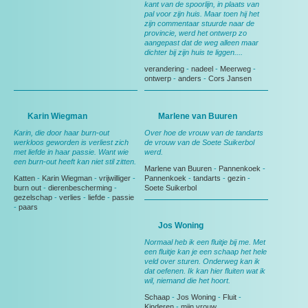
kant van de spoorlijn, in plaats van
pal voor zijn huis. Maar toen hij het
zijn commentaar stuurde naar de
provincie, werd het ontwerp zo
aangepast dat de weg alleen maar
dichter bij zijn huis te liggen....
verandering
-
nadeel
-
Meerweg
-
ontwerp
-
anders
-
Cors Jansen
Karin Wiegman
Marlene van Buuren
Karin, die door haar burn-out
Over hoe de vrouw van de tandarts
werkloos geworden is verliest zich
de vrouw van de Soete Suikerbol
met liefde in haar passie. Want wie
werd.
een burn-out heeft kan niet stil zitten.
Marlene van Buuren
-
Pannenkoek
-
Katten
-
Karin Wiegman
-
vrijwilliger
-
Pannenkoek
-
tandarts
-
gezin
-
burn out
-
dierenbescherming
-
Soete Suikerbol
gezelschap
-
verlies
-
liefde
-
passie
-
paars
Jos Woning
Normaal heb ik een fluitje bij me. Met
een fluitje kan je een schaap het hele
veld over sturen. Onderweg kan ik
dat oefenen. Ik kan hier fluiten wat ik
wil, niemand die het hoort.
Schaap
-
Jos Woning
-
Fluit
-
Kinderen
-
mijn vrouw