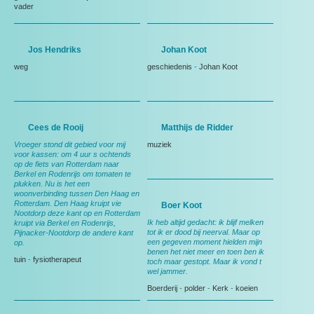
vader
Jos Hendriks
Johan Koot
weg
geschiedenis
-
Johan Koot
Cees de Rooij
Matthijs de Ridder
Vroeger stond dit gebied voor mij
muziek
voor kassen: om 4 uur s ochtends
op de fiets van Rotterdam naar
Berkel en Rodenrijs om tomaten te
plukken. Nu is het een
woonverbinding tussen Den Haag en
Rotterdam. Den Haag kruipt vie
Boer Koot
Nootdorp deze kant op en Rotterdam
Ik heb altijd gedacht: ik blijf melken
kruipt via Berkel en Rodenrijs,
tot ik er dood bij neerval. Maar op
Pijnacker-Nootdorp de andere kant
een gegeven moment hielden mijn
op.
benen het niet meer en toen ben ik
tuin
-
fysiotherapeut
toch maar gestopt. Maar ik vond t
wel jammer.
Boerderij
-
polder
-
Kerk
-
koeien