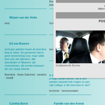
Boerderij
-
herinneringen
-
vogels
-
paarden
-
Weiland
Albert
Mirjam van der Helm
Mevrouw de Keijzer
PO
kind
Schaap
-
Boerderij
Ed van Buuren
Jasper Vermeer
Acht jaar geleden kwam de boerderij
taxi
leeg te staan. De gemeente had er
geen bestemming voor, maar wilde
hem ook niet afbreken. Alle
boerderijen in Pijnacker zijn
Gedeputeerde Evertse
monumenten, die worden bewaard
als een stukje historie.
Ellen van der Spek
Boerderij
-
Soete Suikerbol
-
tandarts
Ik ben altijd vrolijk, maak graag een
-
bedrijf
praatje; beetje kletsen. Als ik een
weekje vakantie heb vragen ze aan
mijn collega: is die mevrouw er niet?
brommer
-
benzinestation
Cytnhia Borst
Familie van den Arend