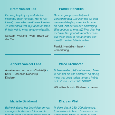
Bram van der Tas
Patrick Hendriks
Die weg loopt bij mij anderhalve
De ene groep is heel blij met
kilometer door het land. Het is niet
veranderingen. Die zien het als een
ideaal, maar alles heeft twee kanten.
nieuwe uitdaging, maar toch zeker
Je veranderd wat in je doen en laten.
de helft, ziet het als een bedreiging.
Ik heb weinig meer te doen eigenlijk.
Wat gebeurt er met mij? Wat doet het
met mij? Het gaat allemaal heel snel
Schaap
-
Weiland
-
weg
-
Bram van
dus voor jezelf is het af en toe ook
der Tas
moeilijk om het bij te houden.
Patrick Hendriks
-
bank
-
verandering
Anneke van der Lans
Wilco Kronhorst
Anneke van der Lans
-
Christelijk
-
Ik ben heel erg blij met de weg. Maar
Kerk
-
Berkel en Rodenrijs
-
ik ben net als alle anderen: de afslag
Kinderen
moet wel goed vallen, anders heb je
er last van. Een echte NIMBY.
Wilco Kronhorst
-
Kinderen
-
haven
Marielle Binkhorst
Dhr. van Vliet
Bellypainting is het beschilderen van
Ik denk dat hij 150, 200 kilo woog.
zwangere buiken om fotos van te
Een kolossale beer. Tassen vol met
maken. Voor een geboortekaartje of
koffie stond hij vol te laden. Ik zag