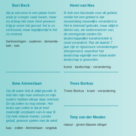
Bart Beck
Henri van Nes
Als je wel eens in een plaats komt
Ik heb een fascinatie voor dit gebied,
waar je vroeger vaak kwam, maar
omdat het een gebied is dat
nu al lang niet meer bent geweest
eeuwenlang nauwelijks veranderd is.
krijg je soms het gevoel: het is zo
Het is intensief gebruikt, maar altijd in
vertrouwd, maar tegelijkertijd is het
dienst van, als toeleverancier van,
zo vreemd.
de omringende steden De
landschappelijke karakteristiek is
herinneringen
-
ouderen
-
dementie
-
nooit veranderd. Pas de laatste 7
tuin
-
tuin
jaar zijn er rigoureuze veranderingen
doorgevoerd, waardoor het
landschap eigenlijk een totaal ander
landschap is geworden.
kunst
-
landschap
-
verandering
Ilone Ammerlaan
Trees Borkus
Op dit water heb ik altijd gezeild. Ik
Trees Borkus
-
krant
-
verandering
heb hier mijn man ontmoet en mijn
ouders hebben elkaar daar ontmoet.
En wij zeilen nu nog steeds. Het
leuke aan zeilen is dat je heel
makkelijk verplaatst van A naar B.
Op hele relaxte manier, zonder
Tony van der Meulen
geluid, gewoon spelen met de wind.
natuur
-
groen-blauwe slinger
kas
-
zeilen
-
Ammerlaan
-
ongeluk