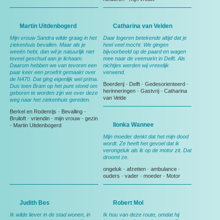
Martin Uitdenbogerd
Catharina van Velden
Mijn vrouw Sandra wilde graag in het
Daar logeren betekende altijd dat je
ziekenhuis bevallen. Maar als je
heel veel mocht. We gingen
weeën hebt, dan wil je natuurlijk niet
bijvoorbeeld op de paard en wagen
teveel geschud aan je lichaam.
mee naar de veemarkt in Delft. Als
Daarom hebben we van tevoren een
nichtjes werden wij vreselijk
paar keer een proefrit gemaakt over
verwend.
de N470. Dat ging eigenlijk wel prima.
Boerderij
-
Delft
-
Gedesorienteerd
-
Dus toen Bram op het punt stond om
herinneringen
-
Gastvrij
-
Catharina
geboren te worden zijn we over deze
van Velde
weg naar het ziekenhuis gereden.
Berkel en Rodenrijs
-
Bevalling
-
Bruiloft
-
vriendin
-
mijn vrouw
-
gezin
Ilonka Wannee
-
Martin Uitdenbogerd
Mijn moeder denkt dat het mijn dood
wordt. Ze heeft het gevoel dat ik
verongeluk als ik op de motor zit. Dat
droomt ze.
ongeluk
-
afzetten
-
ambulance
-
ouders
-
vader
-
moeder
-
Motor
Judith Bes
Robert Mol
Ik wilde liever in de stad wonen, in
Ik hou van deze route, omdat hij