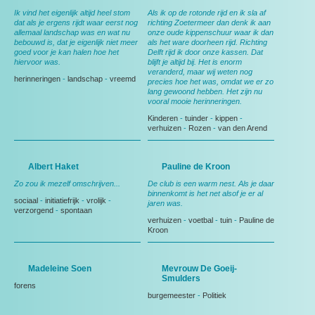
Ik vind het eigenlijk altijd heel stom
Als ik op de rotonde rijd en ik sla af
dat als je ergens rijdt waar eerst nog
richting Zoetermeer dan denk ik aan
allemaal landschap was en wat nu
onze oude kippenschuur waar ik dan
bebouwd is, dat je eigenlijk niet meer
als het ware doorheen rijd. Richting
goed voor je kan halen hoe het
Delft rijd ik door onze kassen. Dat
hiervoor was.
blijft je altijd bij. Het is enorm
veranderd, maar wij weten nog
herinneringen
-
landschap
-
vreemd
precies hoe het was, omdat we er zo
lang gewoond hebben. Het zijn nu
vooral mooie herinneringen.
Kinderen
-
tuinder
-
kippen
-
verhuizen
-
Rozen
-
van den Arend
Albert Haket
Pauline de Kroon
Zo zou ik mezelf omschrijven...
De club is een warm nest. Als je daar
binnenkomt is het net alsof je er al
sociaal
-
initiatiefrijk
-
vrolijk
-
jaren was.
verzorgend
-
spontaan
verhuizen
-
voetbal
-
tuin
-
Pauline de
Kroon
Madeleine Soen
Mevrouw De Goeij-
Smulders
forens
burgemeester
-
Politiek