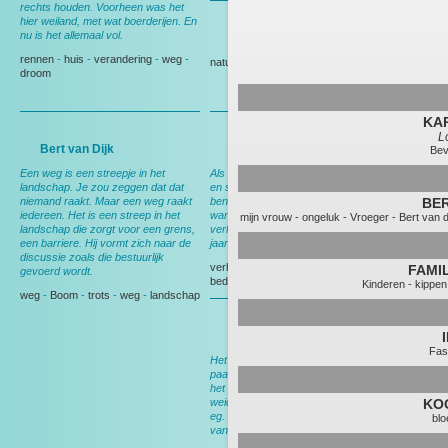
rechts houden. Voorheen was het
hier weiland, met wat boerderijen. En
nu is het allemaal vol.
Gedeputeerde Evertse
rennen
-
huis
-
verandering
-
weg
-
natuur
-
Politiek
droom
KA
L
Bert van Dijk
Andy Wibier
Bev
Een weg is een streepje in het
Als ik hier rij denk ik aan ruimte, rust
landschap. Je zou zeggen dat dat
en schapen. En aan thuis, want dan
niemand raakt. Maar een weg raakt
ben ik op weg naar huis. Nog wel,
BER
iedereen. Het is een streep in het
want over een maand ga ik
mijn vrouw
-
ongeluk
-
Vroeger
-
Bert van d
landschap die zorgt voor een grens,
verhuizen, dan heb ik deze weg 15
een barriere. Hij vormt zich naar de
jaar gereden.
discussie zoals die bestuurlijk
verhuizen
-
Berkel en Rodenrijs
-
FAMI
gevoerd wordt.
bedrijf
-
tuin
Kinderen
-
kippen
weg
-
Boom
-
trots
-
weg
-
landschap
Bert van Leeuwen
Fas
Het meeste werk werd nog met het
paard gedaan. In het voorjaar werd
het land klaargemaakt voor het
weideseizoen. Met het paard voor de
KO
eg. Ik liep er naast en zocht nestjes
bl
van weidevogels.