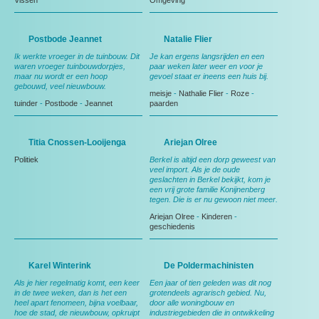
Vissen
Omgeving
Postbode Jeannet
Natalie Flier
Ik werkte vroeger in de tuinbouw. Dit
Je kan ergens langsrijden en een
waren vroeger tuinbouwdorpjes,
paar weken later weer en voor je
maar nu wordt er een hoop
gevoel staat er ineens een huis bij.
gebouwd, veel nieuwbouw.
meisje
-
Nathalie Flier
-
Roze
-
tuinder
-
Postbode
-
Jeannet
paarden
Titia Cnossen-Looijenga
Ariejan Olree
Politiek
Berkel is altijd een dorp geweest van
veel import. Als je de oude
geslachten in Berkel bekijkt, kom je
een vrij grote familie Konijnenberg
tegen. Die is er nu gewoon niet meer.
Ariejan Olree
-
Kinderen
-
geschiedenis
Karel Winterink
De Poldermachinisten
Als je hier regelmatig komt, een keer
Een jaar of tien geleden was dit nog
in de twee weken, dan is het een
grotendeels agrarisch gebied. Nu,
heel apart fenomeen, bijna voelbaar,
door alle woningbouw en
hoe de stad, de nieuwbouw, opkruipt
industriegebieden die in ontwikkeling