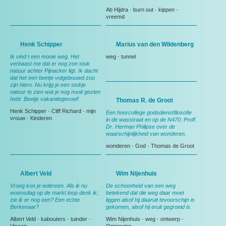
Ab Hijdra
-
burn out
-
kippen
-
vreemd
Henk Schipper
Marius van den Wildenberg
Ik vind t een mooie weg. Het
weg
-
tunnel
verbaast me dat er nog zon stuk
natuur achter Pijnacker ligt. Ik dacht
dat het een beetje volgebouwd zou
zijn hiero. Nu krijg je een stukje
natuur te zien wat je nog nooit gezien
hebt. Beetje vakantiegevoel!
Thomas R. de Groot
Henk Schipper
-
Cliff Richard
-
mijn
Een hoorcollege godsdienstfilosofie
vrouw
-
Kinderen
in de wasstraat en op de N470: Proff.
Dr. Herman Philipse over de
waarschijnlijkheid van wonderen.
wonderen
-
God
-
Thomas de Groot
Albert Veld
Wim Nijenhuis
Vroeg kon je iedereen. Als ik nu
De schoonheid van een weg
woensdag op de markt loop denk ik;
betekend dat die weg daar moet
zie ik er nog een? Een echte
liggen alsof hij daaruit tevoorschijn is
Berkenaar?
gekomen, alsof hij eruit gegroeid is.
Albert Veld
-
kabouters
-
tuinder
-
Wim Nijenhuis
-
weg
-
ontwerp
-