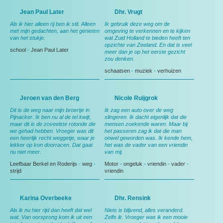
Jean Paul Later
Dhr. Vrugt
Als ik hier alleen rij ben ik stil. Alleen
Ik gebruik deze weg om de
met mijn gedachten, aan het genieten
omgeving te verkennen en te kijken
van het stukje.
wat Zuid Holland te bieden heeft ten
opzichte van Zeeland. En dat is veel
school
-
Jean Paul Later
meer dan je op het eerste gezicht
zou denken.
schaatsen
-
muziek
-
verhuizen
Jeroen van den Berg
Nicole Ruijgrok
Dit is de weg naar mijn broertje in
Ik zag een auto over de weg
Pijnacker. Ik ben nu al de tel kwijt,
slingeren. Ik dacht eigenlijk dat die
maar dit is de zoveelste rotonde die
mensen zoekende waren. Maar bij
we gehad hebben. Vroeger was dit
het passeren zag ik dat die man
een heerlijk recht weggetje, waar je
onwel geworden was. Ik kende hem,
lekker op kon doorracen. Dat gaat
het was de vader van een vriendin
nu niet meer.
van mij.
Leefbaar Berkel en Roderijs
-
weg
-
Motor
-
ongeluk
-
vriendin
-
vader
-
strijd
vriendin
Karina Overbeeke
Dhr. Rensink
Als ik nu hier rijd dan heeft dat wel
Niets is blijvend, alles veranderd.
wat. Van oorsprong kom ik uit een
Zelfs ik. Vroeger was ik een mooie