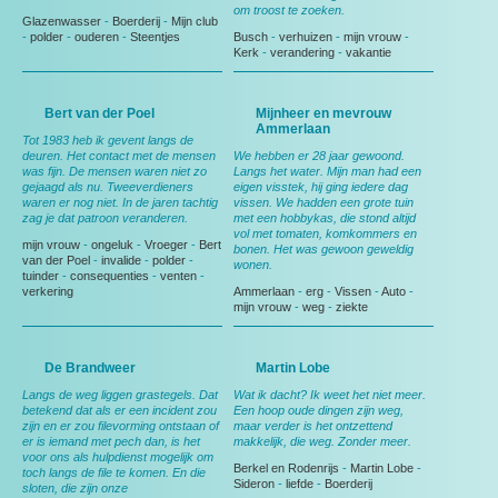
om troost te zoeken.
Glazenwasser
-
Boerderij
-
Mijn club
-
polder
-
ouderen
-
Steentjes
Busch
-
verhuizen
-
mijn vrouw
-
Kerk
-
verandering
-
vakantie
Bert van der Poel
Mijnheer en mevrouw
Ammerlaan
Tot 1983 heb ik gevent langs de
deuren. Het contact met de mensen
We hebben er 28 jaar gewoond.
was fijn. De mensen waren niet zo
Langs het water. Mijn man had een
gejaagd als nu. Tweeverdieners
eigen visstek, hij ging iedere dag
waren er nog niet. In de jaren tachtig
vissen. We hadden een grote tuin
zag je dat patroon veranderen.
met een hobbykas, die stond altijd
vol met tomaten, komkommers en
mijn vrouw
-
ongeluk
-
Vroeger
-
Bert
bonen. Het was gewoon geweldig
van der Poel
-
invalide
-
polder
-
wonen.
tuinder
-
consequenties
-
venten
-
verkering
Ammerlaan
-
erg
-
Vissen
-
Auto
-
mijn vrouw
-
weg
-
ziekte
De Brandweer
Martin Lobe
Langs de weg liggen grastegels. Dat
Wat ik dacht? Ik weet het niet meer.
betekend dat als er een incident zou
Een hoop oude dingen zijn weg,
zijn en er zou filevorming ontstaan of
maar verder is het ontzettend
er is iemand met pech dan, is het
makkelijk, die weg. Zonder meer.
voor ons als hulpdienst mogelijk om
Berkel en Rodenrijs
-
Martin Lobe
-
toch langs de file te komen. En die
Sideron
-
liefde
-
Boerderij
sloten, die zijn onze