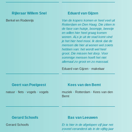
Rijleraar Willem Snel
Eduard van Gijzen
Berkel en Rodenrijs
Van de kopers komen er heel veel uit
Rotterdam en Den Haag. Die zitten in
de fase van huisje, boompje, beestje
en willen hier heel graag komen
wonen. ALs je uit de stad komt vind
je het hier heel mooi. Ik denk dat de
mensen die hier al wonen wel zoiets
hebben van: het wordt wel heel
groot. Die missen het dorp. Voor
sommige mensen hoeft het niet
allemaal zo groot en zo massaal.
Eduard van Gijzen
-
makelaar
Geert van Poelgeest
Kees van den Bemt
natuur
-
fiets
-
vogels
-
vogels
muziek
-
Rotterdam
-
Kees van den
Bemt
Gerard Schoofs
Bas van Leeuwen
Gerard Schoofs
Er is hier in de afgelopen vijf jaar net
zoveel veranderd als in de vijftig jaar