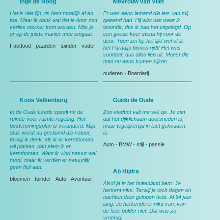
Inge de Hoog
Mevrouw van Vliet
Het is niet fijn, tis best moeilijk af en
Er was eens iemand die iets van mij
toe. Maar ik denk wel dat je door zon
geleend had. Hij wist niet waar ik
verlies sterker kunt worden. Mits je
woonde, dus ik had het uitgelegd. Op
er op de juiste manier mee omgaat.
een goede keer stond hij voor de
deur. Toen zei hij: het lijkt wel of ik
Fastfood
-
paarden
-
tuinder
-
vader
het Paradijs binnen rijdt! Het was
voorjaar, dus alles liep uit. Moest die
man nu eens komen kijken...
ouderen
-
Boerderij
Koos Valkenburg
Guido de Oude
In de Oude Leede speelt nu de
Zon viaduct valt me wel op. Je ziet
ruimte-voor-ruimte regeling. Het
dat het dijklichaam doorsneden is,
bestemmingsplan is veranderd. Mijn
maar tegelijkertijd in tact gehouden
stuk wordt nu geclaimd als natuur,
is.
terwijl ik denk: als ik er kerstbomen
Auto
-
BMW
-
stijl
-
passie
wil planten, dan plant ik er
kerstbomen. Want ik vind natuur wel
mooi, maar ik verdien er natuurlijk
geen fluit aan.
Ab Hijdra
bloemen
-
tuinder
-
Auto
-
Avontuur
Alsof je in het buitenland bent. Je
herkent niks. Terwijl je toch dagen en
nachten daar gelopen hebt. Al 54 jaar
lang. Je herkende er niks van, van
de hele polder niet. Dat was zo
vreemd.