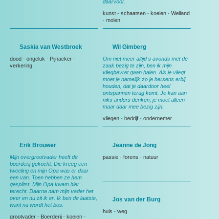
daarvoor.
kunst
-
schaatsen
-
koeien
-
Weiland
-
molen
Saskia van Westbroek
Wil Gimberg
dood
-
ongeluk
-
Pijnacker
-
Om niet meer altijd s avonds met de
verkering
zaak bezig te zijn, ben ik mijn
vliegbevret gaan halen. Als je vliegt
moet je namelijk zo je hersens erbij
houden, dat je daardoor heel
ontspannen terug komt. Je kan aan
niks anders denken, je moet alleen
maar daar mee bezig zijn.
vliegen
-
bedrijf
-
ondernemer
Erik Brouwer
Jeanne de Jong
Mijn overgrootvader heeft de
passie
-
forens
-
natuur
boerderij gekocht. Die kreeg een
tweeling en mijn Opa was er daar
een van. Toen hebben ze hem
gesplitst. Mijn Opa kwam hier
terecht. Daarna nam mijn vader het
over en nu zit ik er. Ik ben de laatste,
Jos van der Burg
want nu wordt het bos.
huis
-
weg
grootvader
-
Boerderij
-
koeien
-