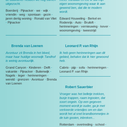
uitgezocht.
eigen woonomgeving waar ik aan
gewend ben, dat die te modern
Boerderij
-
Pijnacker
-
we
-
wijk
-
wordt.
vriendin
-
weg
-
spontaan
-
gezin
-
jaren dertig woning
-
Ronald van Vliet
Edward Houweling
-
Berkel en
-
Pijnacker
Rodenrijs
-
Auto
-
Bruiloft
-
herinneringen
-
vernieuwing
-
kever
-
woonomgeving
-
tweestrijd
Brenda van Loenen
Leonard P. van Rhijn
Avontuur zit Brenda in het bloed,
Ik heb geen herinneringen aan dit
maar haar huidige woonwijk Tandhof
gebied, behalve dat ik hier gewoond
is weinig avontuurlijk.
heb.
Grand Canyon
-
Kinderen
-
Delft
-
Cabrio
-
pijp
-
sofa
-
herinneringen
-
vakantie
-
Pijnacker
-
Buitenwijk
-
Leonard P. van Rhijn
Nagels
-
leger
-
herinneringen
-
wereld
-
grenzen
-
Avontuur
-
Brenda
van Loenen
Robert Sauerbier
Vroeger was het belletje trekken,
busje trappen, raam ingooien, dat
soort ongein. Op een gegeven
moment wordt je ouder, ga je met
verkeerde vriendjes om en dan
wordt het al snel brandbommetjes in
de tuin gooien, inbreken...
Rotterdam
-
overtreding
-
school
-