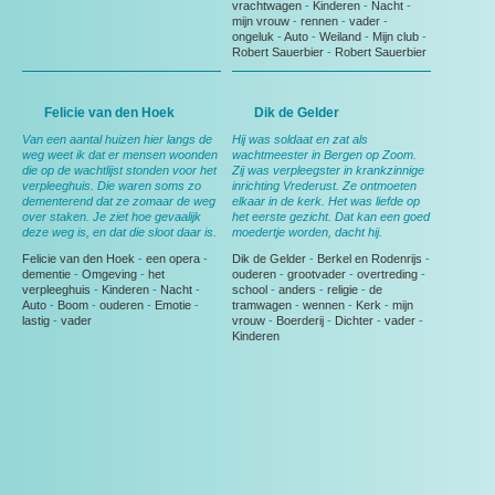
vrachtwagen
-
Kinderen
-
Nacht
-
mijn vrouw
-
rennen
-
vader
-
ongeluk
-
Auto
-
Weiland
-
Mijn club
-
Robert Sauerbier
-
Robert Sauerbier
Felicie van den Hoek
Dik de Gelder
Van een aantal huizen hier langs de
Hij was soldaat en zat als
weg weet ik dat er mensen woonden
wachtmeester in Bergen op Zoom.
die op de wachtlijst stonden voor het
Zij was verpleegster in krankzinnige
verpleeghuis. Die waren soms zo
inrichting Vrederust. Ze ontmoeten
dementerend dat ze zomaar de weg
elkaar in de kerk. Het was liefde op
over staken. Je ziet hoe gevaalijk
het eerste gezicht. Dat kan een goed
deze weg is, en dat die sloot daar is.
moedertje worden, dacht hij.
Felicie van den Hoek
-
een opera
-
Dik de Gelder
-
Berkel en Rodenrijs
-
dementie
-
Omgeving
-
het
ouderen
-
grootvader
-
overtreding
-
verpleeghuis
-
Kinderen
-
Nacht
-
school
-
anders
-
religie
-
de
Auto
-
Boom
-
ouderen
-
Emotie
-
tramwagen
-
wennen
-
Kerk
-
mijn
lastig
-
vader
vrouw
-
Boerderij
-
Dichter
-
vader
-
Kinderen