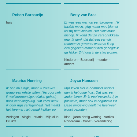
Robert Barnsteijn
Betty van Bree
huis
Er was een man op een brommer. Hij
haalde me in, ging naast me rijden of
liet mij hem inhalen. Het hield maar
niet op. Ik vond dat zo verschrikkelijk
eng. Ik denk dat dat een van de
redenen is geweest waarom ik op
een gegeven moment heb gezegd; ik
ga lekker 24 hoog in de stad wonen.
Kinderen
-
Boerderij
-
moeder
-
anders
Maurice Henning
Joyce Hanssen
Ik ben nu single, maar ik zou wel
Mijn leven hier is compleet anders
graag een relatie willen. Hiervoor heb
dan in het oude huis. Dat was een
ik wel kortstondige relaties gehad,
ander leven. Er is veel veranderd, in
nooit echt langdurig. Dat komt denk
positieve, maar ook in negatieve zin.
ik door mijn verlegenheid. Het maakt
Deze omgeving heeft me heel veel
het leven er niet gemakkelijker op.
troost geboden.
verlegen
-
single
-
relatie
-
Mijn club
-
kind
-
jaren dertig woning
-
verlies
-
Bruiloft
Rotterdam
-
troost
-
verandering