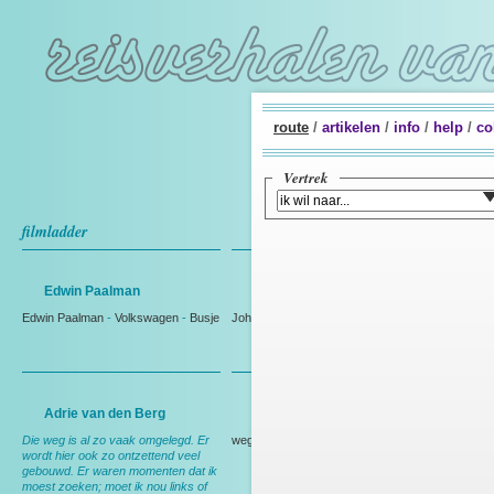
route
/
artikelen
/
info
/
help
/
co
Vertrek
filmladder
Edwin Paalman
Johan Westmaas
Edwin Paalman
-
Volkswagen
-
Busje
Johan Westmaas
Adrie van den Berg
Rien Bakker
Die weg is al zo vaak omgelegd. Er
weg
wordt hier ook zo ontzettend veel
gebouwd. Er waren momenten dat ik
moest zoeken; moet ik nou links of