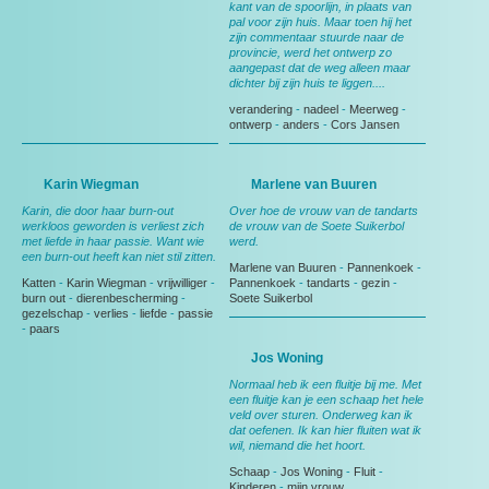
kant van de spoorlijn, in plaats van
pal voor zijn huis. Maar toen hij het
zijn commentaar stuurde naar de
provincie, werd het ontwerp zo
aangepast dat de weg alleen maar
dichter bij zijn huis te liggen....
verandering
-
nadeel
-
Meerweg
-
ontwerp
-
anders
-
Cors Jansen
Karin Wiegman
Marlene van Buuren
Karin, die door haar burn-out
Over hoe de vrouw van de tandarts
werkloos geworden is verliest zich
de vrouw van de Soete Suikerbol
met liefde in haar passie. Want wie
werd.
een burn-out heeft kan niet stil zitten.
Marlene van Buuren
-
Pannenkoek
-
Katten
-
Karin Wiegman
-
vrijwilliger
-
Pannenkoek
-
tandarts
-
gezin
-
burn out
-
dierenbescherming
-
Soete Suikerbol
gezelschap
-
verlies
-
liefde
-
passie
-
paars
Jos Woning
Normaal heb ik een fluitje bij me. Met
een fluitje kan je een schaap het hele
veld over sturen. Onderweg kan ik
dat oefenen. Ik kan hier fluiten wat ik
wil, niemand die het hoort.
Schaap
-
Jos Woning
-
Fluit
-
Kinderen
-
mijn vrouw