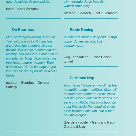
naar de polder, de lege polder.
zijn, veranderd ook heel de
waterhuishouding.
kunst
-
Karel Winterink
Weiland
-
Boerderij
-
Piet Oudshoorn
De Buurtbus
Edwin Dening
Men heeft tegenwoordig een auto.
Ik heb hem officieel geopend. In mijn
Toen dit busje in 1979 ingesteld
uppie. Schaar gepakt. Lint
werd, was het autogebruik veel
gespannen....
minder. Het aantal mensen dat een
rijbewijs had was veel minder, en er
weg
-
schaatsen
-
Edwin Dening
-
woonde hier langs deze route nog
tunnel
veel meer oudere mensen. Toen
hadden we 18.000 passagiers per
jaar. Nu zijn we blij als we er 4.500
halen.
Gerbrand Nap
ouderen
-
Buurtbus
-
De heer
Voor het echte boeren wordt het hier
Scharp
natuurlijk steeds moeilijker. Maar wij
hebben twee dochters en we zitten
hier wel mooi middenin de wereld. De
eene zit in Rotterdam op school. Ze
stapt hier op de Randstadrail en ze
zit er binnen 7 minuten. Dat is toch
ook makkelijk?
Boerderij
-
polder
-
Gerbrand Nap
-
Gerbrand Nap