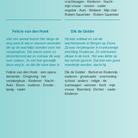
vrachtwagen
-
Kinderen
-
Nacht
-
mijn vrouw
-
rennen
-
vader
-
ongeluk
-
Auto
-
Weiland
-
Mijn club
-
Robert Sauerbier
-
Robert Sauerbier
Felicie van den Hoek
Dik de Gelder
Van een aantal huizen hier langs de
Hij was soldaat en zat als
weg weet ik dat er mensen woonden
wachtmeester in Bergen op Zoom.
die op de wachtlijst stonden voor het
Zij was verpleegster in krankzinnige
verpleeghuis. Die waren soms zo
inrichting Vrederust. Ze ontmoeten
dementerend dat ze zomaar de weg
elkaar in de kerk. Het was liefde op
over staken. Je ziet hoe gevaalijk
het eerste gezicht. Dat kan een goed
deze weg is, en dat die sloot daar is.
moedertje worden, dacht hij.
Felicie van den Hoek
-
een opera
-
Dik de Gelder
-
Berkel en Rodenrijs
-
dementie
-
Omgeving
-
het
ouderen
-
grootvader
-
overtreding
-
verpleeghuis
-
Kinderen
-
Nacht
-
school
-
anders
-
religie
-
de
Auto
-
Boom
-
ouderen
-
Emotie
-
tramwagen
-
wennen
-
Kerk
-
mijn
lastig
-
vader
vrouw
-
Boerderij
-
Dichter
-
vader
-
Kinderen