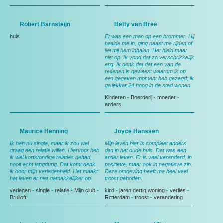
Robert Barnsteijn
Betty van Bree
huis
Er was een man op een brommer. Hij
haalde me in, ging naast me rijden of
liet mij hem inhalen. Het hield maar
niet op. Ik vond dat zo verschrikkelijk
eng. Ik denk dat dat een van de
redenen is geweest waarom ik op
een gegeven moment heb gezegd; ik
ga lekker 24 hoog in de stad wonen.
Kinderen
-
Boerderij
-
moeder
-
anders
Maurice Henning
Joyce Hanssen
Ik ben nu single, maar ik zou wel
Mijn leven hier is compleet anders
graag een relatie willen. Hiervoor heb
dan in het oude huis. Dat was een
ik wel kortstondige relaties gehad,
ander leven. Er is veel veranderd, in
nooit echt langdurig. Dat komt denk
positieve, maar ook in negatieve zin.
ik door mijn verlegenheid. Het maakt
Deze omgeving heeft me heel veel
het leven er niet gemakkelijker op.
troost geboden.
verlegen
-
single
-
relatie
-
Mijn club
-
kind
-
jaren dertig woning
-
verlies
-
Bruiloft
Rotterdam
-
troost
-
verandering