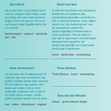
Bart Beck
Henri van Nes
Als je wel eens in een plaats komt
Ik heb een fascinatie voor dit gebied,
waar je vroeger vaak kwam, maar
omdat het een gebied is dat
nu al lang niet meer bent geweest
eeuwenlang nauwelijks veranderd is.
krijg je soms het gevoel: het is zo
Het is intensief gebruikt, maar altijd in
vertrouwd, maar tegelijkertijd is het
dienst van, als toeleverancier van,
zo vreemd.
de omringende steden De
landschappelijke karakteristiek is
herinneringen
-
ouderen
-
dementie
-
nooit veranderd. Pas de laatste 7
tuin
-
tuin
jaar zijn er rigoureuze veranderingen
doorgevoerd, waardoor het
landschap eigenlijk een totaal ander
landschap is geworden.
kunst
-
landschap
-
verandering
Ilone Ammerlaan
Trees Borkus
Op dit water heb ik altijd gezeild. Ik
Trees Borkus
-
krant
-
verandering
heb hier mijn man ontmoet en mijn
ouders hebben elkaar daar ontmoet.
En wij zeilen nu nog steeds. Het
leuke aan zeilen is dat je heel
makkelijk verplaatst van A naar B.
Op hele relaxte manier, zonder
Tony van der Meulen
geluid, gewoon spelen met de wind.
natuur
-
groen-blauwe slinger
kas
-
zeilen
-
Ammerlaan
-
ongeluk