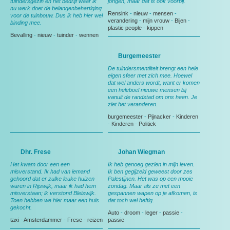
tuindersgezin en het bedrijf waar ik
jongen, maar dat is ook voorbij.
nu werk doet de belangenbehartiging
Rensink
-
nieuw
-
mensen
-
voor de tuinbouw. Dus ik heb hier wel
verandering
-
mijn vrouw
-
Bijen
-
binding mee.
plastic people
-
kippen
Bevalling
-
nieuw
-
tuinder
-
wennen
Burgemeester
De tuindersmentliteit brengt een hele
eigen sfeer met zich mee. Hoewel
dat wel anders wordt, want er komen
een heleboel nieuwe mensen bij
vanuit de randstad om ons heen. Je
ziet het veranderen.
burgemeester
-
Pijnacker
-
Kinderen
-
Kinderen
-
Politiek
Dhr. Frese
Johan Wiegman
Het kwam door een een
Ik heb genoeg gezien in mijn leven.
misverstand. Ik had van iemand
Ik ben gegijzeld geweest door zes
gehoord dat er zulke leuke huizen
Palestijnen. Het was op een mooie
waren in Rijswijk, maar ik had hem
zondag. Maar als ze met een
misverstaan; ik verstond Bleiswijk.
gespannen wapen op je afkomen, is
Toen hebben we hier maar een huis
dat toch wel heftig.
gekocht.
Auto
-
droom
-
leger
-
passie
-
taxi
-
Amsterdammer
-
Frese
-
reizen
passie