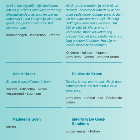
Ik vind het eigenlijk altijd heel stom
Als ik op de rotonde rijd en ik sla af
dat als je ergens rijdt waar eerst nog
richting Zoetermeer dan denk ik aan
allemaal landschap was en wat nu
onze oude kippenschuur waar ik dan
bebouwd is, dat je eigenlijk niet meer
als het ware doorheen rijd. Richting
goed voor je kan halen hoe het
Delft rijd ik door onze kassen. Dat
hiervoor was.
blijft je altijd bij. Het is enorm
veranderd, maar wij weten nog
herinneringen
-
landschap
-
vreemd
precies hoe het was, omdat we er zo
lang gewoond hebben. Het zijn nu
vooral mooie herinneringen.
Kinderen
-
tuinder
-
kippen
-
verhuizen
-
Rozen
-
van den Arend
Albert Haket
Pauline de Kroon
Zo zou ik mezelf omschrijven...
De club is een warm nest. Als je daar
binnenkomt is het net alsof je er al
sociaal
-
initiatiefrijk
-
vrolijk
-
jaren was.
verzorgend
-
spontaan
verhuizen
-
voetbal
-
tuin
-
Pauline de
Kroon
Madeleine Soen
Mevrouw De Goeij-
Smulders
forens
burgemeester
-
Politiek