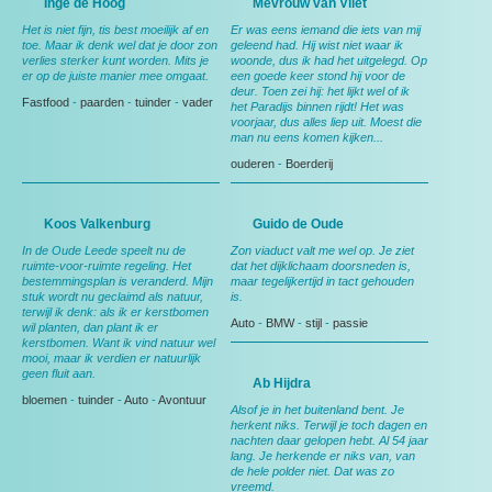
Inge de Hoog
Mevrouw van Vliet
Het is niet fijn, tis best moeilijk af en
Er was eens iemand die iets van mij
toe. Maar ik denk wel dat je door zon
geleend had. Hij wist niet waar ik
verlies sterker kunt worden. Mits je
woonde, dus ik had het uitgelegd. Op
er op de juiste manier mee omgaat.
een goede keer stond hij voor de
deur. Toen zei hij: het lijkt wel of ik
Fastfood
-
paarden
-
tuinder
-
vader
het Paradijs binnen rijdt! Het was
voorjaar, dus alles liep uit. Moest die
man nu eens komen kijken...
ouderen
-
Boerderij
Koos Valkenburg
Guido de Oude
In de Oude Leede speelt nu de
Zon viaduct valt me wel op. Je ziet
ruimte-voor-ruimte regeling. Het
dat het dijklichaam doorsneden is,
bestemmingsplan is veranderd. Mijn
maar tegelijkertijd in tact gehouden
stuk wordt nu geclaimd als natuur,
is.
terwijl ik denk: als ik er kerstbomen
Auto
-
BMW
-
stijl
-
passie
wil planten, dan plant ik er
kerstbomen. Want ik vind natuur wel
mooi, maar ik verdien er natuurlijk
geen fluit aan.
Ab Hijdra
bloemen
-
tuinder
-
Auto
-
Avontuur
Alsof je in het buitenland bent. Je
herkent niks. Terwijl je toch dagen en
nachten daar gelopen hebt. Al 54 jaar
lang. Je herkende er niks van, van
de hele polder niet. Dat was zo
vreemd.