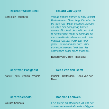
Rijleraar Willem Snel
Eduard van Gijzen
Berkel en Rodenrijs
Van de kopers komen er heel veel uit
Rotterdam en Den Haag. Die zitten in
de fase van huisje, boompje, beestje
en willen hier heel graag komen
wonen. ALs je uit de stad komt vind
je het hier heel mooi. Ik denk dat de
mensen die hier al wonen wel zoiets
hebben van: het wordt wel heel
groot. Die missen het dorp. Voor
sommige mensen hoeft het niet
allemaal zo groot en zo massaal.
Eduard van Gijzen
-
makelaar
Geert van Poelgeest
Kees van den Bemt
natuur
-
fiets
-
vogels
-
vogels
muziek
-
Rotterdam
-
Kees van den
Bemt
Gerard Schoofs
Bas van Leeuwen
Gerard Schoofs
Er is hier in de afgelopen vijf jaar net
zoveel veranderd als in de vijftig jaar