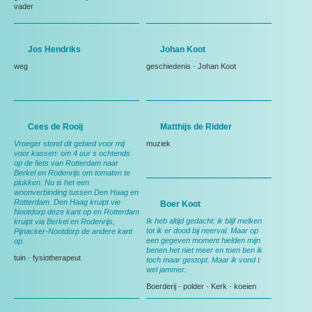
vader
Jos Hendriks
Johan Koot
weg
geschiedenis
-
Johan Koot
Cees de Rooij
Matthijs de Ridder
Vroeger stond dit gebied voor mij
muziek
voor kassen: om 4 uur s ochtends
op de fiets van Rotterdam naar
Berkel en Rodenrijs om tomaten te
plukken. Nu is het een
woonverbinding tussen Den Haag en
Rotterdam. Den Haag kruipt vie
Boer Koot
Nootdorp deze kant op en Rotterdam
Ik heb altijd gedacht: ik blijf melken
kruipt via Berkel en Rodenrijs,
tot ik er dood bij neerval. Maar op
Pijnacker-Nootdorp de andere kant
een gegeven moment hielden mijn
op.
benen het niet meer en toen ben ik
tuin
-
fysiotherapeut
toch maar gestopt. Maar ik vond t
wel jammer.
Boerderij
-
polder
-
Kerk
-
koeien