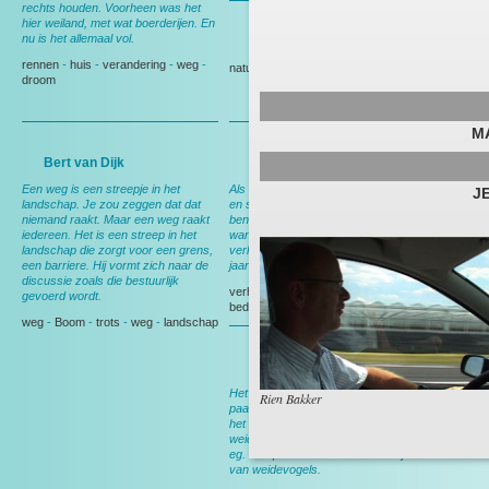
rechts houden. Voorheen was het
hier weiland, met wat boerderijen. En
nu is het allemaal vol.
Gedeputeerde Evertse
rennen
-
huis
-
verandering
-
weg
-
natuur
-
Politiek
droom
M
Bert van Dijk
Andy Wibier
Een weg is een streepje in het
Als ik hier rij denk ik aan ruimte, rust
J
landschap. Je zou zeggen dat dat
en schapen. En aan thuis, want dan
niemand raakt. Maar een weg raakt
ben ik op weg naar huis. Nog wel,
iedereen. Het is een streep in het
want over een maand ga ik
landschap die zorgt voor een grens,
verhuizen, dan heb ik deze weg 15
een barriere. Hij vormt zich naar de
jaar gereden.
discussie zoals die bestuurlijk
verhuizen
-
Berkel en Rodenrijs
-
gevoerd wordt.
bedrijf
-
tuin
weg
-
Boom
-
trots
-
weg
-
landschap
Bert van Leeuwen
Het meeste werk werd nog met het
Rien Bakker
paard gedaan. In het voorjaar werd
het land klaargemaakt voor het
weideseizoen. Met het paard voor de
eg. Ik liep er naast en zocht nestjes
van weidevogels.