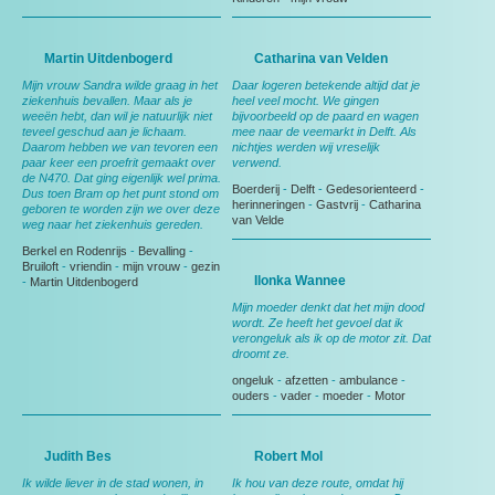
Martin Uitdenbogerd
Catharina van Velden
Mijn vrouw Sandra wilde graag in het
Daar logeren betekende altijd dat je
ziekenhuis bevallen. Maar als je
heel veel mocht. We gingen
weeën hebt, dan wil je natuurlijk niet
bijvoorbeeld op de paard en wagen
teveel geschud aan je lichaam.
mee naar de veemarkt in Delft. Als
Daarom hebben we van tevoren een
nichtjes werden wij vreselijk
paar keer een proefrit gemaakt over
verwend.
de N470. Dat ging eigenlijk wel prima.
Boerderij
-
Delft
-
Gedesorienteerd
-
Dus toen Bram op het punt stond om
herinneringen
-
Gastvrij
-
Catharina
geboren te worden zijn we over deze
van Velde
weg naar het ziekenhuis gereden.
Berkel en Rodenrijs
-
Bevalling
-
Bruiloft
-
vriendin
-
mijn vrouw
-
gezin
Ilonka Wannee
-
Martin Uitdenbogerd
Mijn moeder denkt dat het mijn dood
wordt. Ze heeft het gevoel dat ik
verongeluk als ik op de motor zit. Dat
droomt ze.
ongeluk
-
afzetten
-
ambulance
-
ouders
-
vader
-
moeder
-
Motor
Judith Bes
Robert Mol
Ik wilde liever in de stad wonen, in
Ik hou van deze route, omdat hij