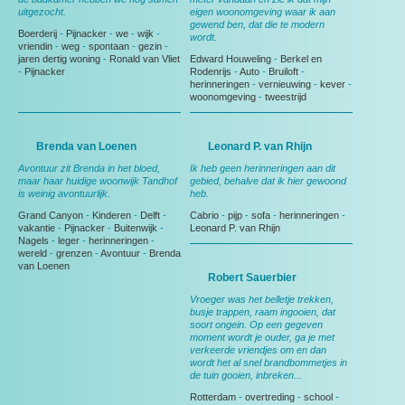
uitgezocht.
eigen woonomgeving waar ik aan
gewend ben, dat die te modern
Boerderij
-
Pijnacker
-
we
-
wijk
-
wordt.
vriendin
-
weg
-
spontaan
-
gezin
-
jaren dertig woning
-
Ronald van Vliet
Edward Houweling
-
Berkel en
-
Pijnacker
Rodenrijs
-
Auto
-
Bruiloft
-
herinneringen
-
vernieuwing
-
kever
-
woonomgeving
-
tweestrijd
Brenda van Loenen
Leonard P. van Rhijn
Avontuur zit Brenda in het bloed,
Ik heb geen herinneringen aan dit
maar haar huidige woonwijk Tandhof
gebied, behalve dat ik hier gewoond
is weinig avontuurlijk.
heb.
Grand Canyon
-
Kinderen
-
Delft
-
Cabrio
-
pijp
-
sofa
-
herinneringen
-
vakantie
-
Pijnacker
-
Buitenwijk
-
Leonard P. van Rhijn
Nagels
-
leger
-
herinneringen
-
wereld
-
grenzen
-
Avontuur
-
Brenda
van Loenen
Robert Sauerbier
Vroeger was het belletje trekken,
busje trappen, raam ingooien, dat
soort ongein. Op een gegeven
moment wordt je ouder, ga je met
verkeerde vriendjes om en dan
wordt het al snel brandbommetjes in
de tuin gooien, inbreken...
Rotterdam
-
overtreding
-
school
-