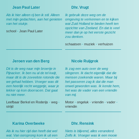
Jean Paul Later
Dhr. Vrugt
Als ik hier alleen rij ben ik stil. Alleen
Ik gebruik deze weg om de
met mijn gedachten, aan het genieten
omgeving te verkennen en te kijken
van het stukje.
wat Zuid Holland te bieden heeft ten
opzichte van Zeeland. En dat is veel
school
-
Jean Paul Later
meer dan je op het eerste gezicht
zou denken.
schaatsen
-
muziek
-
verhuizen
Jeroen van den Berg
Nicole Ruijgrok
Dit is de weg naar mijn broertje in
Ik zag een auto over de weg
Pijnacker. Ik ben nu al de tel kwijt,
slingeren. Ik dacht eigenlijk dat die
maar dit is de zoveelste rotonde die
mensen zoekende waren. Maar bij
we gehad hebben. Vroeger was dit
het passeren zag ik dat die man
een heerlijk recht weggetje, waar je
onwel geworden was. Ik kende hem,
lekker op kon doorracen. Dat gaat
het was de vader van een vriendin
nu niet meer.
van mij.
Leefbaar Berkel en Roderijs
-
weg
-
Motor
-
ongeluk
-
vriendin
-
vader
-
strijd
vriendin
Karina Overbeeke
Dhr. Rensink
Als ik nu hier rijd dan heeft dat wel
Niets is blijvend, alles veranderd.
wat. Van oorsprong kom ik uit een
Zelfs ik. Vroeger was ik een mooie