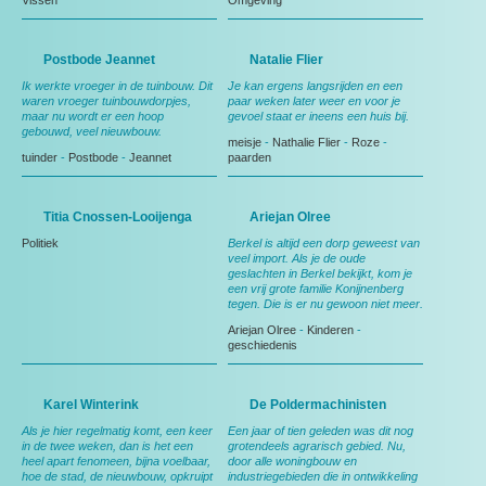
Vissen
Omgeving
Postbode Jeannet
Natalie Flier
Ik werkte vroeger in de tuinbouw. Dit
Je kan ergens langsrijden en een
waren vroeger tuinbouwdorpjes,
paar weken later weer en voor je
maar nu wordt er een hoop
gevoel staat er ineens een huis bij.
gebouwd, veel nieuwbouw.
meisje
-
Nathalie Flier
-
Roze
-
tuinder
-
Postbode
-
Jeannet
paarden
Titia Cnossen-Looijenga
Ariejan Olree
Politiek
Berkel is altijd een dorp geweest van
veel import. Als je de oude
geslachten in Berkel bekijkt, kom je
een vrij grote familie Konijnenberg
tegen. Die is er nu gewoon niet meer.
Ariejan Olree
-
Kinderen
-
geschiedenis
Karel Winterink
De Poldermachinisten
Als je hier regelmatig komt, een keer
Een jaar of tien geleden was dit nog
in de twee weken, dan is het een
grotendeels agrarisch gebied. Nu,
heel apart fenomeen, bijna voelbaar,
door alle woningbouw en
hoe de stad, de nieuwbouw, opkruipt
industriegebieden die in ontwikkeling