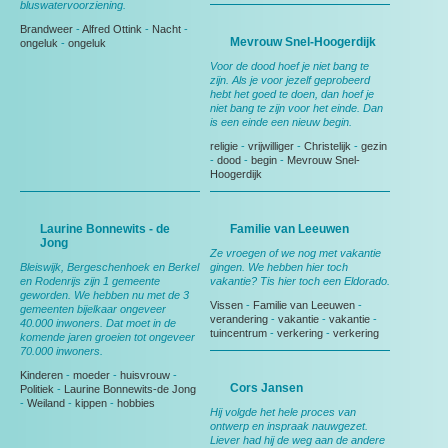
bluswatervoorziening.
Brandweer
-
Alfred Ottink
-
Nacht
-
Mevrouw Snel-Hoogerdijk
ongeluk
-
ongeluk
Voor de dood hoef je niet bang te
zijn. Als je voor jezelf geprobeerd
hebt het goed te doen, dan hoef je
niet bang te zijn voor het einde. Dan
is een einde een nieuw begin.
religie
-
vrijwilliger
-
Christelijk
-
gezin
-
dood
-
begin
-
Mevrouw Snel-
Hoogerdijk
Laurine Bonnewits - de
Familie van Leeuwen
Jong
Ze vroegen of we nog met vakantie
Bleiswijk, Bergeschenhoek en Berkel
gingen. We hebben hier toch
en Rodenrijs zijn 1 gemeente
vakantie? Tis hier toch een Eldorado.
geworden. We hebben nu met de 3
Vissen
-
Familie van Leeuwen
-
gemeenten bijelkaar ongeveer
verandering
-
vakantie
-
vakantie
-
40.000 inwoners. Dat moet in de
tuincentrum
-
verkering
-
verkering
komende jaren groeien tot ongeveer
70.000 inwoners.
Kinderen
-
moeder
-
huisvrouw
-
Cors Jansen
Politiek
-
Laurine Bonnewits-de Jong
-
Weiland
-
kippen
-
hobbies
Hij volgde het hele proces van
ontwerp en inspraak nauwgezet.
Liever had hij de weg aan de andere