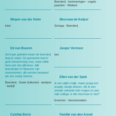
Boerderij
-
herinneringen
-
vogels
-
paarden
-
Weiland
Mirjam van der Helm
Mevrouw de Keijzer
kind
Schaap
-
Boerderij
Ed van Buuren
Jasper Vermeer
Acht jaar geleden kwam de boerderij
taxi
leeg te staan. De gemeente had er
geen bestemming voor, maar wilde
hem ook niet afbreken. Alle
boerderijen in Pijnacker zijn
monumenten, die worden bewaard
als een stukje historie.
Ellen van der Spek
Boerderij
-
Soete Suikerbol
-
tandarts
Ik ben altijd vrolijk, maak graag een
-
bedrijf
praatje; beetje kletsen. Als ik een
weekje vakantie heb vragen ze aan
mijn collega: is die mevrouw er niet?
brommer
-
benzinestation
Cytnhia Borst
Familie van den Arend