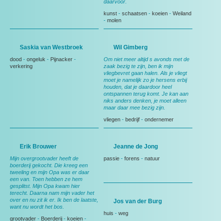
daarvoor.
kunst
-
schaatsen
-
koeien
-
Weiland
-
molen
Saskia van Westbroek
Wil Gimberg
dood
-
ongeluk
-
Pijnacker
-
Om niet meer altijd s avonds met de
verkering
zaak bezig te zijn, ben ik mijn
vliegbevret gaan halen. Als je vliegt
moet je namelijk zo je hersens erbij
houden, dat je daardoor heel
ontspannen terug komt. Je kan aan
niks anders denken, je moet alleen
maar daar mee bezig zijn.
vliegen
-
bedrijf
-
ondernemer
Erik Brouwer
Jeanne de Jong
Mijn overgrootvader heeft de
passie
-
forens
-
natuur
boerderij gekocht. Die kreeg een
tweeling en mijn Opa was er daar
een van. Toen hebben ze hem
gesplitst. Mijn Opa kwam hier
terecht. Daarna nam mijn vader het
over en nu zit ik er. Ik ben de laatste,
Jos van der Burg
want nu wordt het bos.
huis
-
weg
grootvader
-
Boerderij
-
koeien
-