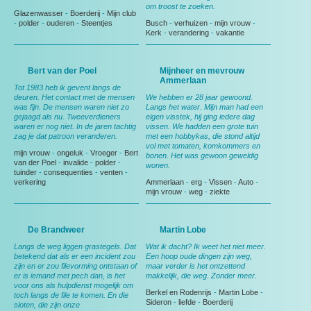
om troost te zoeken.
Glazenwasser
-
Boerderij
-
Mijn club
-
polder
-
ouderen
-
Steentjes
Busch
-
verhuizen
-
mijn vrouw
-
Kerk
-
verandering
-
vakantie
Bert van der Poel
Mijnheer en mevrouw
Ammerlaan
Tot 1983 heb ik gevent langs de
deuren. Het contact met de mensen
We hebben er 28 jaar gewoond.
was fijn. De mensen waren niet zo
Langs het water. Mijn man had een
gejaagd als nu. Tweeverdieners
eigen visstek, hij ging iedere dag
waren er nog niet. In de jaren tachtig
vissen. We hadden een grote tuin
zag je dat patroon veranderen.
met een hobbykas, die stond altijd
vol met tomaten, komkommers en
mijn vrouw
-
ongeluk
-
Vroeger
-
Bert
bonen. Het was gewoon geweldig
van der Poel
-
invalide
-
polder
-
wonen.
tuinder
-
consequenties
-
venten
-
verkering
Ammerlaan
-
erg
-
Vissen
-
Auto
-
mijn vrouw
-
weg
-
ziekte
De Brandweer
Martin Lobe
Langs de weg liggen grastegels. Dat
Wat ik dacht? Ik weet het niet meer.
betekend dat als er een incident zou
Een hoop oude dingen zijn weg,
zijn en er zou filevorming ontstaan of
maar verder is het ontzettend
er is iemand met pech dan, is het
makkelijk, die weg. Zonder meer.
voor ons als hulpdienst mogelijk om
Berkel en Rodenrijs
-
Martin Lobe
-
toch langs de file te komen. En die
Sideron
-
liefde
-
Boerderij
sloten, die zijn onze