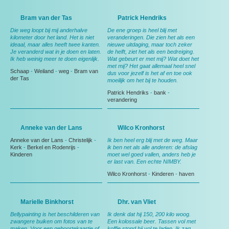
Bram van der Tas
Patrick Hendriks
Die weg loopt bij mij anderhalve
De ene groep is heel blij met
kilometer door het land. Het is niet
veranderingen. Die zien het als een
ideaal, maar alles heeft twee kanten.
nieuwe uitdaging, maar toch zeker
Je veranderd wat in je doen en laten.
de helft, ziet het als een bedreiging.
Ik heb weinig meer te doen eigenlijk.
Wat gebeurt er met mij? Wat doet het
met mij? Het gaat allemaal heel snel
Schaap
-
Weiland
-
weg
-
Bram van
dus voor jezelf is het af en toe ook
der Tas
moeilijk om het bij te houden.
Patrick Hendriks
-
bank
-
verandering
Anneke van der Lans
Wilco Kronhorst
Anneke van der Lans
-
Christelijk
-
Ik ben heel erg blij met de weg. Maar
Kerk
-
Berkel en Rodenrijs
-
ik ben net als alle anderen: de afslag
Kinderen
moet wel goed vallen, anders heb je
er last van. Een echte NIMBY.
Wilco Kronhorst
-
Kinderen
-
haven
Marielle Binkhorst
Dhr. van Vliet
Bellypainting is het beschilderen van
Ik denk dat hij 150, 200 kilo woog.
zwangere buiken om fotos van te
Een kolossale beer. Tassen vol met
maken. Voor een geboortekaartje of
koffie stond hij vol te laden. Ik zag