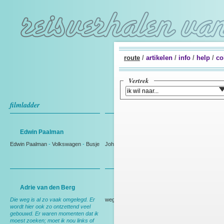
route
/
artikelen
/
info
/
help
/
co
Vertrek
filmladder
Edwin Paalman
Johan Westmaas
Edwin Paalman
-
Volkswagen
-
Busje
Johan Westmaas
Adrie van den Berg
Rien Bakker
Die weg is al zo vaak omgelegd. Er
weg
wordt hier ook zo ontzettend veel
gebouwd. Er waren momenten dat ik
moest zoeken; moet ik nou links of