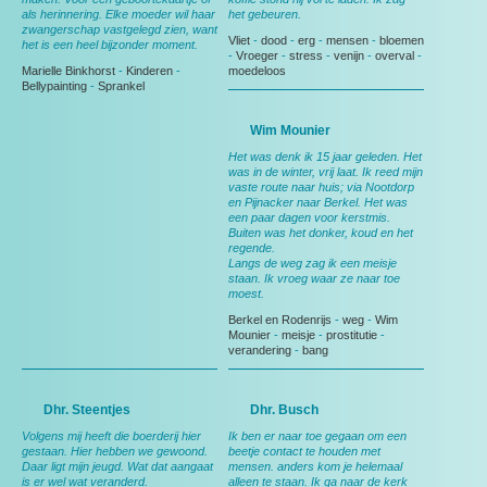
als herinnering. Elke moeder wil haar
het gebeuren.
zwangerschap vastgelegd zien, want
Vliet
-
dood
-
erg
-
mensen
-
bloemen
het is een heel bijzonder moment.
-
Vroeger
-
stress
-
venijn
-
overval
-
Marielle Binkhorst
-
Kinderen
-
moedeloos
Bellypainting
-
Sprankel
Wim Mounier
Het was denk ik 15 jaar geleden. Het
was in de winter, vrij laat. Ik reed mijn
vaste route naar huis; via Nootdorp
en Pijnacker naar Berkel. Het was
een paar dagen voor kerstmis.
Buiten was het donker, koud en het
regende.
Langs de weg zag ik een meisje
staan. Ik vroeg waar ze naar toe
moest.
Berkel en Rodenrijs
-
weg
-
Wim
Mounier
-
meisje
-
prostitutie
-
verandering
-
bang
Dhr. Steentjes
Dhr. Busch
Volgens mij heeft die boerderij hier
Ik ben er naar toe gegaan om een
gestaan. Hier hebben we gewoond.
beetje contact te houden met
Daar ligt mijn jeugd. Wat dat aangaat
mensen. anders kom je helemaal
is er wel wat veranderd.
alleen te staan. Ik ga naar de kerk