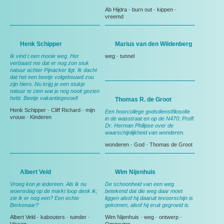
Ab Hijdra
-
burn out
-
kippen
-
vreemd
Henk Schipper
Marius van den Wildenberg
Ik vind t een mooie weg. Het
weg
-
tunnel
verbaast me dat er nog zon stuk
natuur achter Pijnacker ligt. Ik dacht
dat het een beetje volgebouwd zou
zijn hiero. Nu krijg je een stukje
natuur te zien wat je nog nooit gezien
hebt. Beetje vakantiegevoel!
Thomas R. de Groot
Henk Schipper
-
Cliff Richard
-
mijn
Een hoorcollege godsdienstfilosofie
vrouw
-
Kinderen
in de wasstraat en op de N470: Proff.
Dr. Herman Philipse over de
waarschijnlijkheid van wonderen.
wonderen
-
God
-
Thomas de Groot
Albert Veld
Wim Nijenhuis
Vroeg kon je iedereen. Als ik nu
De schoonheid van een weg
woensdag op de markt loop denk ik;
betekend dat die weg daar moet
zie ik er nog een? Een echte
liggen alsof hij daaruit tevoorschijn is
Berkenaar?
gekomen, alsof hij eruit gegroeid is.
Albert Veld
-
kabouters
-
tuinder
-
Wim Nijenhuis
-
weg
-
ontwerp
-