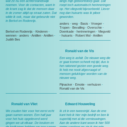
wat ze nu een achterstandswijk
langs mijn geboortedorp gaat. Dat
noemen. Voor de contacten, want in
roept toch automatisch herinneringen
de krant zag ik dat de mensen daar
op. Het vliegveld bijvoorbeeld. Liever
in de zomer altijd op straat zaten. Dat
nog dan huisarts was ik piloot
wilde ik ook, maar dat gebeurde niet
geworden.
in Berkel en Rodenrijs.
anders
-
weg
-
Basis
-
Vroeger
-
Tropen
-
Bevalling
-
Overschie
-
Berkel en Rodenrijs
-
Kinderen
-
Doenkade
-
herinneringen
-
Vliegveld
wennen
-
anders
-
Antillen
-
Antillen
-
-
huisarts
-
Robert Mol
-
Antillen
Judith Bes
Ronald van de Vis
Een weg is asfalt. De nieuwe weg die
er gaat komen scheelt mij tijd, dus is
het rationeel gezien een goede weg.
Ik heb me nooit afgevraagd of
mensen gelukkiger worden van de
nieuwe weg.
Pijnacker
-
Emotie
-
verhuizen
-
Ronald van de Vis
Ronald van Vliet
Edward Houweling
We zouden hier voor het eerst echt
Ik zit in een tweestrijd. Aan de ene
gaan samen wonen. Een half jaar
kant heb ik hier mijn bedrijf en ben ik
voor het huis opgeleverd werd
superblij met al die vernieuwingen.
gingen we uit elkaar. De keuken en
Aan de andere kant woon ik hier 500
de badkamer hebben we nog samen
meter vandaan en zie ik dat mijn