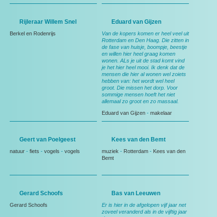
Rijleraar Willem Snel
Eduard van Gijzen
Berkel en Rodenrijs
Van de kopers komen er heel veel uit
Rotterdam en Den Haag. Die zitten in
de fase van huisje, boompje, beestje
en willen hier heel graag komen
wonen. ALs je uit de stad komt vind
je het hier heel mooi. Ik denk dat de
mensen die hier al wonen wel zoiets
hebben van: het wordt wel heel
groot. Die missen het dorp. Voor
sommige mensen hoeft het niet
allemaal zo groot en zo massaal.
Eduard van Gijzen
-
makelaar
Geert van Poelgeest
Kees van den Bemt
natuur
-
fiets
-
vogels
-
vogels
muziek
-
Rotterdam
-
Kees van den
Bemt
Gerard Schoofs
Bas van Leeuwen
Gerard Schoofs
Er is hier in de afgelopen vijf jaar net
zoveel veranderd als in de vijftig jaar