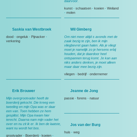
daarvoor.
kunst
-
schaatsen
-
koeien
-
Weiland
-
molen
Saskia van Westbroek
Wil Gimberg
dood
-
ongeluk
-
Pijnacker
-
Om niet meer altijd s avonds met de
verkering
zaak bezig te zijn, ben ik mijn
vliegbevret gaan halen. Als je vliegt
moet je namelijk zo je hersens erbij
houden, dat je daardoor heel
ontspannen terug komt. Je kan aan
niks anders denken, je moet alleen
maar daar mee bezig zijn.
vliegen
-
bedrijf
-
ondernemer
Erik Brouwer
Jeanne de Jong
Mijn overgrootvader heeft de
passie
-
forens
-
natuur
boerderij gekocht. Die kreeg een
tweeling en mijn Opa was er daar
een van. Toen hebben ze hem
gesplitst. Mijn Opa kwam hier
terecht. Daarna nam mijn vader het
over en nu zit ik er. Ik ben de laatste,
Jos van der Burg
want nu wordt het bos.
huis
-
weg
grootvader
-
Boerderij
-
koeien
-