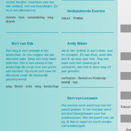
rechts houden. Voorheen was het
hier weiland, met wat boerderijen. En
nu is het allemaal vol.
Gedeputeerde Evertse
rennen
-
huis
-
verandering
-
weg
-
natuur
-
Politiek
droom
Bert van Dijk
Andy Wibier
Een weg is een streepje in het
Als ik hier rij denk ik aan ruimte, rust
landschap. Je zou zeggen dat dat
en schapen. En aan thuis, want dan
niemand raakt. Maar een weg raakt
ben ik op weg naar huis. Nog wel,
iedereen. Het is een streep in het
want over een maand ga ik
landschap die zorgt voor een grens,
verhuizen, dan heb ik deze weg 15
een barriere. Hij vormt zich naar de
jaar gereden.
discussie zoals die bestuurlijk
verhuizen
-
Berkel en Rodenrijs
-
gevoerd wordt.
bedrijf
-
tuin
weg
-
Boom
-
trots
-
weg
-
landschap
Bert van Leeuwen
Het meeste werk werd nog met het
Edward
paard gedaan. In het voorjaar werd
het land klaargemaakt voor het
weideseizoen. Met het paard voor de
eg. Ik liep er naast en zocht nestjes
van weidevogels.
Rot