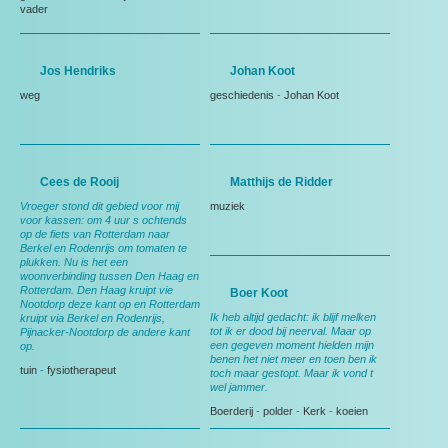
vader
Jos Hendriks
Johan Koot
weg
geschiedenis
-
Johan Koot
Cees de Rooij
Matthijs de Ridder
Vroeger stond dit gebied voor mij
muziek
voor kassen: om 4 uur s ochtends
op de fiets van Rotterdam naar
Berkel en Rodenrijs om tomaten te
plukken. Nu is het een
woonverbinding tussen Den Haag en
Rotterdam. Den Haag kruipt vie
Boer Koot
Nootdorp deze kant op en Rotterdam
Ik heb altijd gedacht: ik blijf melken
kruipt via Berkel en Rodenrijs,
tot ik er dood bij neerval. Maar op
Pijnacker-Nootdorp de andere kant
een gegeven moment hielden mijn
op.
benen het niet meer en toen ben ik
tuin
-
fysiotherapeut
toch maar gestopt. Maar ik vond t
wel jammer.
Boerderij
-
polder
-
Kerk
-
koeien