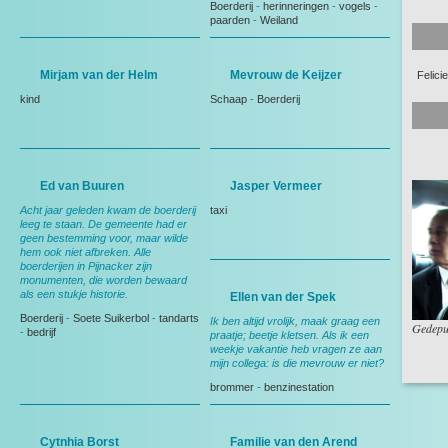
Boerderij
-
herinneringen
-
vogels
-
paarden
-
Weiland
Mirjam van der Helm
Mevrouw de Keijzer
Felici
kind
Schaap
-
Boerderij
Ed van Buuren
Jasper Vermeer
Acht jaar geleden kwam de boerderij
taxi
leeg te staan. De gemeente had er
geen bestemming voor, maar wilde
hem ook niet afbreken. Alle
boerderijen in Pijnacker zijn
monumenten, die worden bewaard
als een stukje historie.
Ellen van der Spek
Boerderij
-
Soete Suikerbol
-
tandarts
Ik ben altijd vrolijk, maak graag een
Gedepu
-
bedrijf
praatje; beetje kletsen. Als ik een
weekje vakantie heb vragen ze aan
mijn collega: is die mevrouw er niet?
brommer
-
benzinestation
Cytnhia Borst
Familie van den Arend