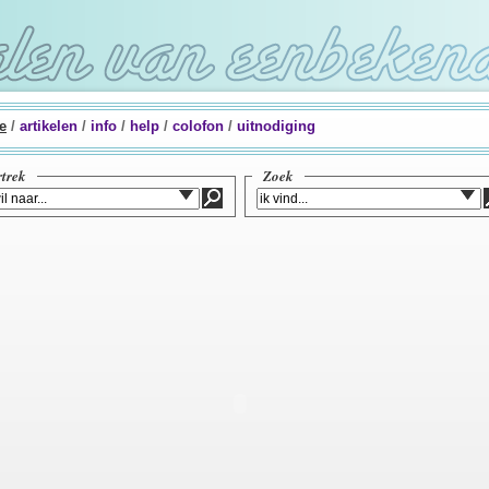
e
/
artikelen
/
info
/
help
/
colofon
/
uitnodiging
rtrek
Zoek