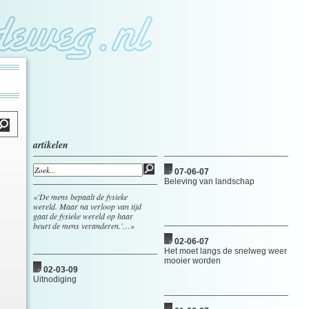
artikelen
07-06-07
Beleving van landschap
«'De mens bepaalt de fysieke
wereld. Maar na verloop van tijd
gaat de fysieke wereld op haar
beurt de mens veranderen.'…»
02-06-07
Het moet langs de snelweg weer
mooier worden
02-03-09
Uitnodiging