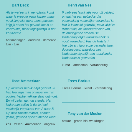
Bart Beck
Henri van Nes
Als je wel eens in een plaats komt
Ik heb een fascinatie voor dit gebied,
waar je vroeger vaak kwam, maar
omdat het een gebied is dat
nu al lang niet meer bent geweest
eeuwenlang nauwelijks veranderd is.
krijg je soms het gevoel: het is zo
Het is intensief gebruikt, maar altijd in
vertrouwd, maar tegelijkertijd is het
dienst van, als toeleverancier van,
zo vreemd.
de omringende steden De
landschappelijke karakteristiek is
herinneringen
-
ouderen
-
dementie
-
nooit veranderd. Pas de laatste 7
tuin
-
tuin
jaar zijn er rigoureuze veranderingen
doorgevoerd, waardoor het
landschap eigenlijk een totaal ander
landschap is geworden.
kunst
-
landschap
-
verandering
Ilone Ammerlaan
Trees Borkus
Op dit water heb ik altijd gezeild. Ik
Trees Borkus
-
krant
-
verandering
heb hier mijn man ontmoet en mijn
ouders hebben elkaar daar ontmoet.
En wij zeilen nu nog steeds. Het
leuke aan zeilen is dat je heel
makkelijk verplaatst van A naar B.
Op hele relaxte manier, zonder
Tony van der Meulen
geluid, gewoon spelen met de wind.
natuur
-
groen-blauwe slinger
kas
-
zeilen
-
Ammerlaan
-
ongeluk