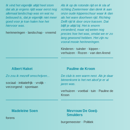
Ik vind het eigenlijk altijd heel stom
Als ik op de rotonde rijd en ik sla af
dat als je ergens rijdt waar eerst nog
richting Zoetermeer dan denk ik aan
allemaal landschap was en wat nu
onze oude kippenschuur waar ik dan
bebouwd is, dat je eigenlijk niet meer
als het ware doorheen rijd. Richting
goed voor je kan halen hoe het
Delft rijd ik door onze kassen. Dat
hiervoor was.
blijft je altijd bij. Het is enorm
veranderd, maar wij weten nog
herinneringen
-
landschap
-
vreemd
precies hoe het was, omdat we er zo
lang gewoond hebben. Het zijn nu
vooral mooie herinneringen.
Kinderen
-
tuinder
-
kippen
-
verhuizen
-
Rozen
-
van den Arend
Albert Haket
Pauline de Kroon
Zo zou ik mezelf omschrijven...
De club is een warm nest. Als je daar
binnenkomt is het net alsof je er al
sociaal
-
initiatiefrijk
-
vrolijk
-
jaren was.
verzorgend
-
spontaan
verhuizen
-
voetbal
-
tuin
-
Pauline de
Kroon
Madeleine Soen
Mevrouw De Goeij-
Smulders
forens
burgemeester
-
Politiek