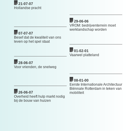
21-07-07
Hollandse pracht
29-06-06
VROM: bedrijventerrein moet
werklandschap worden
07-07-07
Besef dat de kwaliteit van ons
leven op het spel staat
01-02-01
Vaarwel platteland
28-06-07
Voor vrienden, de snelweg
08-01-00
Eerste Internationale Architectuur
Biënnale Rotterdam in teken van
26-06-07
mobiliteit
Overheid heeft hulp markt nodig
bij de bouw van huizen