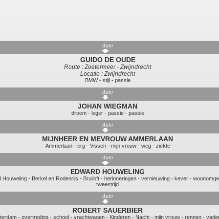
Auto
GUIDO DE OUDE
Route : Zoetermeer - Zwijndrecht
Locatie : Zwijndrecht
BMW
-
stijl
-
passie
Auto
JOHAN WIEGMAN
droom
-
leger
-
passie
-
passie
Auto
MIJNHEER EN MEVROUW AMMERLAAN
Ammerlaan
-
erg
-
Vissen
-
mijn vrouw
-
weg
-
ziekte
Auto
EDWARD HOUWELING
 Houweling
-
Berkel en Rodenrijs
-
Bruiloft
-
herinneringen
-
vernieuwing
-
kever
-
woonomge
tweestrijd
Auto
ROBERT SAUERBIER
terdam
-
overtreding
-
school
-
vrachtwagen
-
Kinderen
-
Nacht
-
mijn vrouw
-
rennen
-
vade