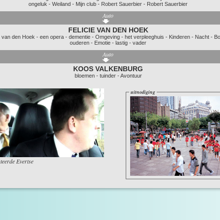
ongeluk
-
Weiland
-
Mijn club
-
Robert Sauerbier
-
Robert Sauerbier
Auto
FELICIE VAN DEN HOEK
e van den Hoek
-
een opera
-
dementie
-
Omgeving
-
het verpleeghuis
-
Kinderen
-
Nacht
-
B
ouderen
-
Emotie
-
lastig
-
vader
Auto
KOOS VALKENBURG
bloemen
-
tuinder
-
Avontuur
uitnodiging
teerde Evertse