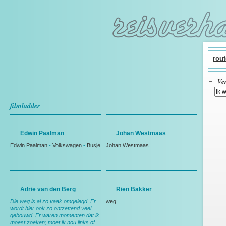
rout
Ve
filmladder
Edwin Paalman
Johan Westmaas
Edwin Paalman
-
Volkswagen
-
Busje
Johan Westmaas
Adrie van den Berg
Rien Bakker
Die weg is al zo vaak omgelegd. Er
weg
wordt hier ook zo ontzettend veel
gebouwd. Er waren momenten dat ik
moest zoeken; moet ik nou links of