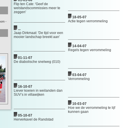
01-01-08
Flip ten Cate: 'Geef de
welstandscommissies meer te
zeggen'
18-05-07
Actie tegen verrommeling
oom
-
...
Jaap Dirkmaat: 'De tijd voor een
mooier landschap breekt aan'
14-04-07
Regels tegen verrommeling
01-11-07
De diabolische snelweg (010)
03-04-07
Verrommeling
16-10-07
Liever koeien in weilanden dan
SUV’s in villawijken
10-03-07
Hoe we de verrommeling te lijf
kunnen gaan
05-10-07
Herverkavel de Randstad