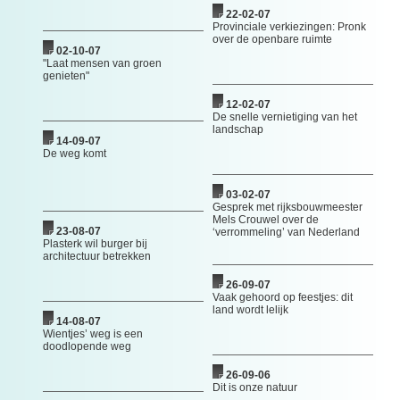
22-02-07
Provinciale verkiezingen: Pronk
over de openbare ruimte
02-10-07
"Laat mensen van groen
genieten"
12-02-07
De snelle vernietiging van het
landschap
14-09-07
De weg komt
03-02-07
Gesprek met rijksbouwmeester
Mels Crouwel over de
23-08-07
‘verrommeling’ van Nederland
Plasterk wil burger bij
architectuur betrekken
26-09-07
Vaak gehoord op feestjes: dit
land wordt lelijk
14-08-07
Wientjes’ weg is een
doodlopende weg
26-09-06
Dit is onze natuur