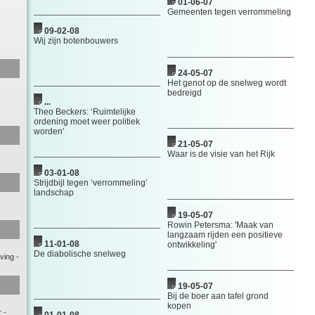
01-06-07
Gemeenten tegen verrommeling
09-02-08
Wij zijn botenbouwers
24-05-07
Het genot op de snelweg wordt
bedreigd
...
Theo Beckers: ‘Ruimtelijke
ordening moet weer politiek
worden’
21-05-07
Waar is de visie van het Rijk
03-01-08
Strijdbijl tegen ‘verrommeling’
landschap
19-05-07
Rowin Petersma: 'Maak van
langzaam rijden een positieve
11-01-08
ontwikkeling'
De diabolische snelweg
ving
-
19-05-07
Bij de boer aan tafel grond
kopen
r
-