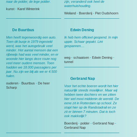
naar de polder, de lege polder.
zijn, veranderd ook heel de
waterhuishouding.
kunst
-
Karel Winterink
Weiland
-
Boerderij
-
Piet Oudshoorn
De Buurtbus
Edwin Dening
Men heeft tegenwoordig een auto.
Ik heb hem officieel geopend. In mijn
Toen dit busje in 1979 ingesteld
uppie. Schaar gepakt. Lint
werd, was het autogebruik veel
gespannen....
minder. Het aantal mensen dat een
rijbewijs had was veel minder, en er
weg
-
schaatsen
-
Edwin Dening
-
woonde hier langs deze route nog
tunnel
veel meer oudere mensen. Toen
hadden we 18.000 passagiers per
jaar. Nu zijn we blij als we er 4.500
halen.
Gerbrand Nap
ouderen
-
Buurtbus
-
De heer
Voor het echte boeren wordt het hier
Scharp
natuurlijk steeds moeilijker. Maar wij
hebben twee dochters en we zitten
hier wel mooi middenin de wereld. De
eene zit in Rotterdam op school. Ze
stapt hier op de Randstadrail en ze
zit er binnen 7 minuten. Dat is toch
ook makkelijk?
Boerderij
-
polder
-
Gerbrand Nap
-
Gerbrand Nap