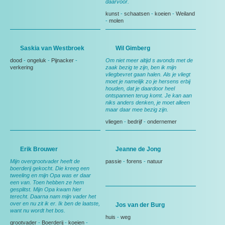
daarvoor.
kunst
-
schaatsen
-
koeien
-
Weiland
-
molen
Saskia van Westbroek
Wil Gimberg
dood
-
ongeluk
-
Pijnacker
-
Om niet meer altijd s avonds met de
verkering
zaak bezig te zijn, ben ik mijn
vliegbevret gaan halen. Als je vliegt
moet je namelijk zo je hersens erbij
houden, dat je daardoor heel
ontspannen terug komt. Je kan aan
niks anders denken, je moet alleen
maar daar mee bezig zijn.
vliegen
-
bedrijf
-
ondernemer
Erik Brouwer
Jeanne de Jong
Mijn overgrootvader heeft de
passie
-
forens
-
natuur
boerderij gekocht. Die kreeg een
tweeling en mijn Opa was er daar
een van. Toen hebben ze hem
gesplitst. Mijn Opa kwam hier
terecht. Daarna nam mijn vader het
over en nu zit ik er. Ik ben de laatste,
Jos van der Burg
want nu wordt het bos.
huis
-
weg
grootvader
-
Boerderij
-
koeien
-