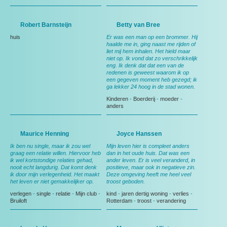
Robert Barnsteijn
Betty van Bree
huis
Er was een man op een brommer. Hij
haalde me in, ging naast me rijden of
liet mij hem inhalen. Het hield maar
niet op. Ik vond dat zo verschrikkelijk
eng. Ik denk dat dat een van de
redenen is geweest waarom ik op
een gegeven moment heb gezegd; ik
ga lekker 24 hoog in de stad wonen.
Kinderen
-
Boerderij
-
moeder
-
anders
Maurice Henning
Joyce Hanssen
Ik ben nu single, maar ik zou wel
Mijn leven hier is compleet anders
graag een relatie willen. Hiervoor heb
dan in het oude huis. Dat was een
ik wel kortstondige relaties gehad,
ander leven. Er is veel veranderd, in
nooit echt langdurig. Dat komt denk
positieve, maar ook in negatieve zin.
ik door mijn verlegenheid. Het maakt
Deze omgeving heeft me heel veel
het leven er niet gemakkelijker op.
troost geboden.
verlegen
-
single
-
relatie
-
Mijn club
-
kind
-
jaren dertig woning
-
verlies
-
Bruiloft
Rotterdam
-
troost
-
verandering