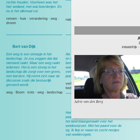
rechts houden. Voorheen was het
hier weiland, met wat boerderijen. En
nu is het allemaal vol.
Gedeputeerde Evertse
rennen
-
huis
-
verandering
-
weg
-
natuur
-
Politiek
droom
Bert van Dijk
Andy Wibier
initiatiefrijk
Een weg is een streepje in het
Als ik hier rij denk ik aan ruimte, rust
landschap. Je zou zeggen dat dat
en schapen. En aan thuis, want dan
niemand raakt. Maar een weg raakt
ben ik op weg naar huis. Nog wel,
iedereen. Het is een streep in het
want over een maand ga ik
landschap die zorgt voor een grens,
verhuizen, dan heb ik deze weg 15
een barriere. Hij vormt zich naar de
jaar gereden.
discussie zoals die bestuurlijk
verhuizen
-
Berkel en Rodenrijs
-
gevoerd wordt.
bedrijf
-
tuin
weg
-
Boom
-
trots
-
weg
-
landschap
Adrie van den Berg
Bert van Leeuwen
Het meeste werk werd nog met het
paard gedaan. In het voorjaar werd
het land klaargemaakt voor het
weideseizoen. Met het paard voor de
eg. Ik liep er naast en zocht nestjes
van weidevogels.