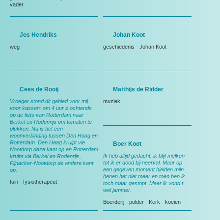
vader
Jos Hendriks
Johan Koot
weg
geschiedenis
-
Johan Koot
Cees de Rooij
Matthijs de Ridder
Vroeger stond dit gebied voor mij
muziek
voor kassen: om 4 uur s ochtends
op de fiets van Rotterdam naar
Berkel en Rodenrijs om tomaten te
plukken. Nu is het een
woonverbinding tussen Den Haag en
Rotterdam. Den Haag kruipt vie
Boer Koot
Nootdorp deze kant op en Rotterdam
Ik heb altijd gedacht: ik blijf melken
kruipt via Berkel en Rodenrijs,
tot ik er dood bij neerval. Maar op
Pijnacker-Nootdorp de andere kant
een gegeven moment hielden mijn
op.
benen het niet meer en toen ben ik
tuin
-
fysiotherapeut
toch maar gestopt. Maar ik vond t
wel jammer.
Boerderij
-
polder
-
Kerk
-
koeien