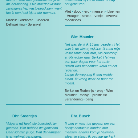
als herinnering. Elke moeder wil haar
het gebeuren.
zwangerschap vastgelegd zien, want
Vliet
-
dood
-
erg
-
mensen
-
bloemen
het is een heel bijzonder moment.
-
Vroeger
-
stress
-
venijn
-
overval
-
Marielle Binkhorst
-
Kinderen
-
moedeloos
Bellypainting
-
Sprankel
Wim Mounier
Het was denk ik 15 jaar geleden. Het
was in de winter, vrij laat. Ik reed mijn
vaste route naar huis; via Nootdorp
en Pijnacker naar Berkel. Het was
een paar dagen voor kerstmis.
Buiten was het donker, koud en het
regende.
Langs de weg zag ik een meisje
staan. Ik vroeg waar ze naar toe
moest.
Berkel en Rodenrijs
-
weg
-
Wim
Mounier
-
meisje
-
prostitutie
-
verandering
-
bang
Dhr. Steentjes
Dhr. Busch
Volgens mij heeft die boerderij hier
Ik ben er naar toe gegaan om een
gestaan. Hier hebben we gewoond.
beetje contact te houden met
Daar ligt mijn jeugd. Wat dat aangaat
mensen. anders kom je helemaal
is er wel wat veranderd.
alleen te staan. Ik ga naar de kerk