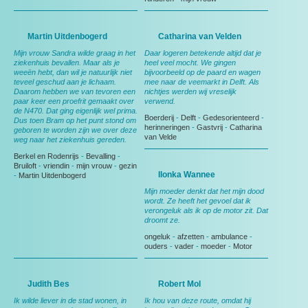
Martin Uitdenbogerd
Catharina van Velden
Mijn vrouw Sandra wilde graag in het
Daar logeren betekende altijd dat je
ziekenhuis bevallen. Maar als je
heel veel mocht. We gingen
weeën hebt, dan wil je natuurlijk niet
bijvoorbeeld op de paard en wagen
teveel geschud aan je lichaam.
mee naar de veemarkt in Delft. Als
Daarom hebben we van tevoren een
nichtjes werden wij vreselijk
paar keer een proefrit gemaakt over
verwend.
de N470. Dat ging eigenlijk wel prima.
Boerderij
-
Delft
-
Gedesorienteerd
-
Dus toen Bram op het punt stond om
herinneringen
-
Gastvrij
-
Catharina
geboren te worden zijn we over deze
van Velde
weg naar het ziekenhuis gereden.
Berkel en Rodenrijs
-
Bevalling
-
Bruiloft
-
vriendin
-
mijn vrouw
-
gezin
Ilonka Wannee
-
Martin Uitdenbogerd
Mijn moeder denkt dat het mijn dood
wordt. Ze heeft het gevoel dat ik
verongeluk als ik op de motor zit. Dat
droomt ze.
ongeluk
-
afzetten
-
ambulance
-
ouders
-
vader
-
moeder
-
Motor
Judith Bes
Robert Mol
Ik wilde liever in de stad wonen, in
Ik hou van deze route, omdat hij