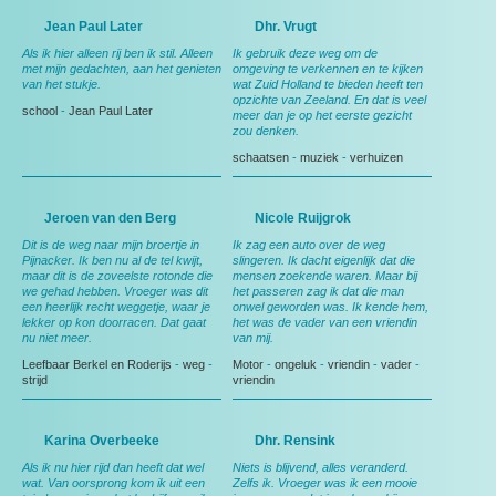
Jean Paul Later
Dhr. Vrugt
Als ik hier alleen rij ben ik stil. Alleen
Ik gebruik deze weg om de
met mijn gedachten, aan het genieten
omgeving te verkennen en te kijken
van het stukje.
wat Zuid Holland te bieden heeft ten
opzichte van Zeeland. En dat is veel
school
-
Jean Paul Later
meer dan je op het eerste gezicht
zou denken.
schaatsen
-
muziek
-
verhuizen
Jeroen van den Berg
Nicole Ruijgrok
Dit is de weg naar mijn broertje in
Ik zag een auto over de weg
Pijnacker. Ik ben nu al de tel kwijt,
slingeren. Ik dacht eigenlijk dat die
maar dit is de zoveelste rotonde die
mensen zoekende waren. Maar bij
we gehad hebben. Vroeger was dit
het passeren zag ik dat die man
een heerlijk recht weggetje, waar je
onwel geworden was. Ik kende hem,
lekker op kon doorracen. Dat gaat
het was de vader van een vriendin
nu niet meer.
van mij.
Leefbaar Berkel en Roderijs
-
weg
-
Motor
-
ongeluk
-
vriendin
-
vader
-
strijd
vriendin
Karina Overbeeke
Dhr. Rensink
Als ik nu hier rijd dan heeft dat wel
Niets is blijvend, alles veranderd.
wat. Van oorsprong kom ik uit een
Zelfs ik. Vroeger was ik een mooie