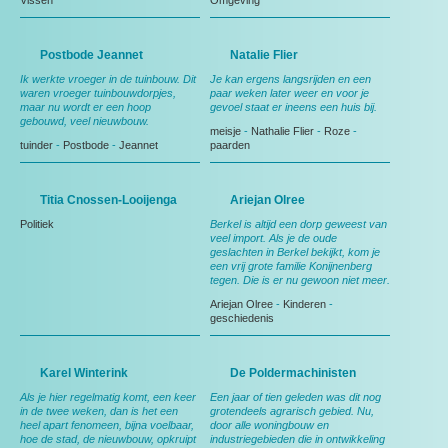
Vissen
Omgeving
Postbode Jeannet
Natalie Flier
Ik werkte vroeger in de tuinbouw. Dit
Je kan ergens langsrijden en een
waren vroeger tuinbouwdorpjes,
paar weken later weer en voor je
maar nu wordt er een hoop
gevoel staat er ineens een huis bij.
gebouwd, veel nieuwbouw.
meisje
-
Nathalie Flier
-
Roze
-
tuinder
-
Postbode
-
Jeannet
paarden
Titia Cnossen-Looijenga
Ariejan Olree
Politiek
Berkel is altijd een dorp geweest van
veel import. Als je de oude
geslachten in Berkel bekijkt, kom je
een vrij grote familie Konijnenberg
tegen. Die is er nu gewoon niet meer.
Ariejan Olree
-
Kinderen
-
geschiedenis
Karel Winterink
De Poldermachinisten
Als je hier regelmatig komt, een keer
Een jaar of tien geleden was dit nog
in de twee weken, dan is het een
grotendeels agrarisch gebied. Nu,
heel apart fenomeen, bijna voelbaar,
door alle woningbouw en
hoe de stad, de nieuwbouw, opkruipt
industriegebieden die in ontwikkeling