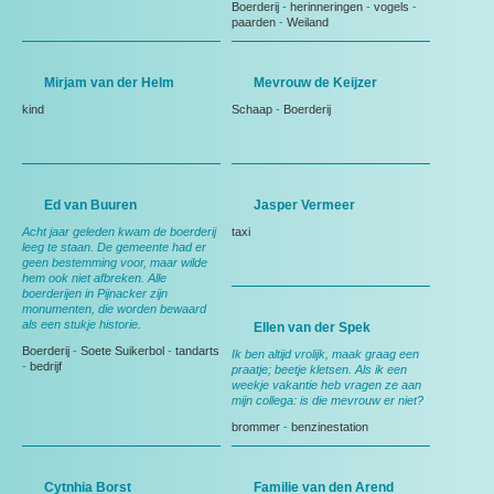
Boerderij
-
herinneringen
-
vogels
-
paarden
-
Weiland
Mirjam van der Helm
Mevrouw de Keijzer
kind
Schaap
-
Boerderij
Ed van Buuren
Jasper Vermeer
Acht jaar geleden kwam de boerderij
taxi
leeg te staan. De gemeente had er
geen bestemming voor, maar wilde
hem ook niet afbreken. Alle
boerderijen in Pijnacker zijn
monumenten, die worden bewaard
als een stukje historie.
Ellen van der Spek
Boerderij
-
Soete Suikerbol
-
tandarts
Ik ben altijd vrolijk, maak graag een
-
bedrijf
praatje; beetje kletsen. Als ik een
weekje vakantie heb vragen ze aan
mijn collega: is die mevrouw er niet?
brommer
-
benzinestation
Cytnhia Borst
Familie van den Arend