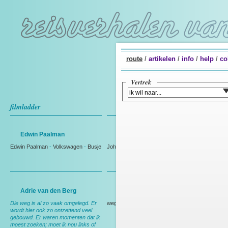
route
/
artikelen
/
info
/
help
/
co
Vertrek
filmladder
Edwin Paalman
Johan Westmaas
Edwin Paalman
-
Volkswagen
-
Busje
Johan Westmaas
Adrie van den Berg
Rien Bakker
Die weg is al zo vaak omgelegd. Er
weg
wordt hier ook zo ontzettend veel
gebouwd. Er waren momenten dat ik
moest zoeken; moet ik nou links of