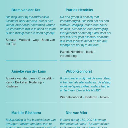
Bram van der Tas
Patrick Hendriks
Die weg loopt bij mij anderhalve
De ene groep is heel blij met
kilometer door het land. Het is niet
veranderingen. Die zien het als een
ideaal, maar alles heeft twee kanten.
nieuwe uitdaging, maar toch zeker
Je veranderd wat in je doen en laten.
de helft, ziet het als een bedreiging.
Ik heb weinig meer te doen eigenlijk.
Wat gebeurt er met mij? Wat doet het
met mij? Het gaat allemaal heel snel
Schaap
-
Weiland
-
weg
-
Bram van
dus voor jezelf is het af en toe ook
der Tas
moeilijk om het bij te houden.
Patrick Hendriks
-
bank
-
verandering
Anneke van der Lans
Wilco Kronhorst
Anneke van der Lans
-
Christelijk
-
Ik ben heel erg blij met de weg. Maar
Kerk
-
Berkel en Rodenrijs
-
ik ben net als alle anderen: de afslag
Kinderen
moet wel goed vallen, anders heb je
er last van. Een echte NIMBY.
Wilco Kronhorst
-
Kinderen
-
haven
Marielle Binkhorst
Dhr. van Vliet
Bellypainting is het beschilderen van
Ik denk dat hij 150, 200 kilo woog.
zwangere buiken om fotos van te
Een kolossale beer. Tassen vol met
maken. Voor een geboortekaartje of
koffie stond hij vol te laden. Ik zag