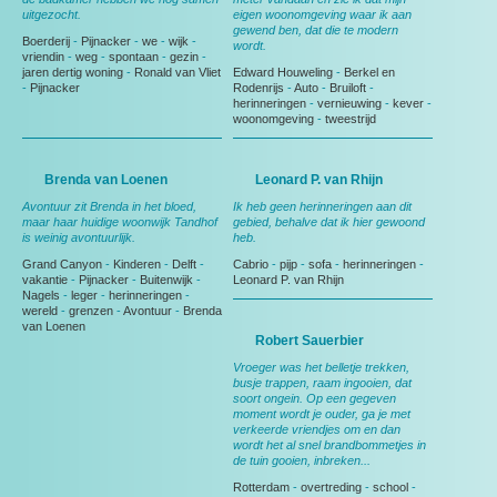
uitgezocht.
eigen woonomgeving waar ik aan
gewend ben, dat die te modern
Boerderij
-
Pijnacker
-
we
-
wijk
-
wordt.
vriendin
-
weg
-
spontaan
-
gezin
-
jaren dertig woning
-
Ronald van Vliet
Edward Houweling
-
Berkel en
-
Pijnacker
Rodenrijs
-
Auto
-
Bruiloft
-
herinneringen
-
vernieuwing
-
kever
-
woonomgeving
-
tweestrijd
Brenda van Loenen
Leonard P. van Rhijn
Avontuur zit Brenda in het bloed,
Ik heb geen herinneringen aan dit
maar haar huidige woonwijk Tandhof
gebied, behalve dat ik hier gewoond
is weinig avontuurlijk.
heb.
Grand Canyon
-
Kinderen
-
Delft
-
Cabrio
-
pijp
-
sofa
-
herinneringen
-
vakantie
-
Pijnacker
-
Buitenwijk
-
Leonard P. van Rhijn
Nagels
-
leger
-
herinneringen
-
wereld
-
grenzen
-
Avontuur
-
Brenda
van Loenen
Robert Sauerbier
Vroeger was het belletje trekken,
busje trappen, raam ingooien, dat
soort ongein. Op een gegeven
moment wordt je ouder, ga je met
verkeerde vriendjes om en dan
wordt het al snel brandbommetjes in
de tuin gooien, inbreken...
Rotterdam
-
overtreding
-
school
-