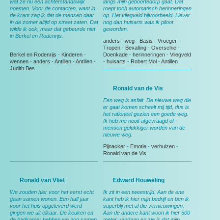
wat ze nu een achterstandswijk
langs mijn geboortedorp gaat. Dat
noemen. Voor de contacten, want in
roept toch automatisch herinneringen
de krant zag ik dat de mensen daar
op. Het vliegveld bijvoorbeeld. Liever
in de zomer altijd op straat zaten. Dat
nog dan huisarts was ik piloot
wilde ik ook, maar dat gebeurde niet
geworden.
in Berkel en Rodenrijs.
anders
-
weg
-
Basis
-
Vroeger
-
Tropen
-
Bevalling
-
Overschie
-
Berkel en Rodenrijs
-
Kinderen
-
Doenkade
-
herinneringen
-
Vliegveld
wennen
-
anders
-
Antillen
-
Antillen
-
-
huisarts
-
Robert Mol
-
Antillen
Judith Bes
Ronald van de Vis
Een weg is asfalt. De nieuwe weg die
er gaat komen scheelt mij tijd, dus is
het rationeel gezien een goede weg.
Ik heb me nooit afgevraagd of
mensen gelukkiger worden van de
nieuwe weg.
Pijnacker
-
Emotie
-
verhuizen
-
Ronald van de Vis
Ronald van Vliet
Edward Houweling
We zouden hier voor het eerst echt
Ik zit in een tweestrijd. Aan de ene
gaan samen wonen. Een half jaar
kant heb ik hier mijn bedrijf en ben ik
voor het huis opgeleverd werd
superblij met al die vernieuwingen.
gingen we uit elkaar. De keuken en
Aan de andere kant woon ik hier 500
de badkamer hebben we nog samen
meter vandaan en zie ik dat mijn