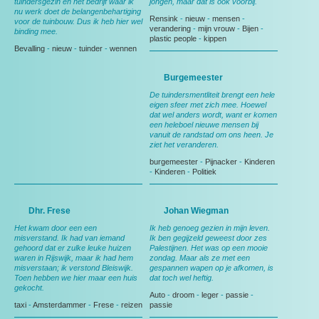
tuindersgezin en het bedrijf waar ik
jongen, maar dat is ook voorbij.
nu werk doet de belangenbehartiging
Rensink
-
nieuw
-
mensen
-
voor de tuinbouw. Dus ik heb hier wel
verandering
-
mijn vrouw
-
Bijen
-
binding mee.
plastic people
-
kippen
Bevalling
-
nieuw
-
tuinder
-
wennen
Burgemeester
De tuindersmentliteit brengt een hele
eigen sfeer met zich mee. Hoewel
dat wel anders wordt, want er komen
een heleboel nieuwe mensen bij
vanuit de randstad om ons heen. Je
ziet het veranderen.
burgemeester
-
Pijnacker
-
Kinderen
-
Kinderen
-
Politiek
Dhr. Frese
Johan Wiegman
Het kwam door een een
Ik heb genoeg gezien in mijn leven.
misverstand. Ik had van iemand
Ik ben gegijzeld geweest door zes
gehoord dat er zulke leuke huizen
Palestijnen. Het was op een mooie
waren in Rijswijk, maar ik had hem
zondag. Maar als ze met een
misverstaan; ik verstond Bleiswijk.
gespannen wapen op je afkomen, is
Toen hebben we hier maar een huis
dat toch wel heftig.
gekocht.
Auto
-
droom
-
leger
-
passie
-
taxi
-
Amsterdammer
-
Frese
-
reizen
passie