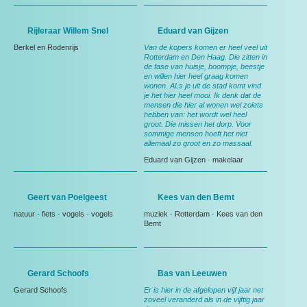
Rijleraar Willem Snel
Eduard van Gijzen
Berkel en Rodenrijs
Van de kopers komen er heel veel uit
Rotterdam en Den Haag. Die zitten in
de fase van huisje, boompje, beestje
en willen hier heel graag komen
wonen. ALs je uit de stad komt vind
je het hier heel mooi. Ik denk dat de
mensen die hier al wonen wel zoiets
hebben van: het wordt wel heel
groot. Die missen het dorp. Voor
sommige mensen hoeft het niet
allemaal zo groot en zo massaal.
Eduard van Gijzen
-
makelaar
Geert van Poelgeest
Kees van den Bemt
natuur
-
fiets
-
vogels
-
vogels
muziek
-
Rotterdam
-
Kees van den
Bemt
Gerard Schoofs
Bas van Leeuwen
Gerard Schoofs
Er is hier in de afgelopen vijf jaar net
zoveel veranderd als in de vijftig jaar