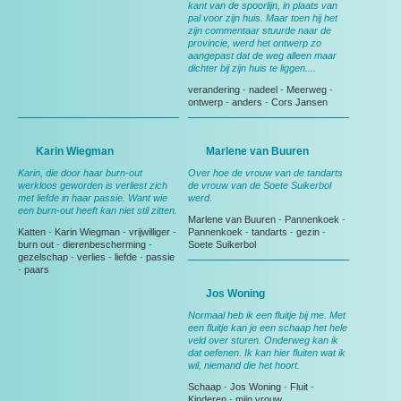
kant van de spoorlijn, in plaats van
pal voor zijn huis. Maar toen hij het
zijn commentaar stuurde naar de
provincie, werd het ontwerp zo
aangepast dat de weg alleen maar
dichter bij zijn huis te liggen....
verandering
-
nadeel
-
Meerweg
-
ontwerp
-
anders
-
Cors Jansen
Karin Wiegman
Marlene van Buuren
Karin, die door haar burn-out
Over hoe de vrouw van de tandarts
werkloos geworden is verliest zich
de vrouw van de Soete Suikerbol
met liefde in haar passie. Want wie
werd.
een burn-out heeft kan niet stil zitten.
Marlene van Buuren
-
Pannenkoek
-
Katten
-
Karin Wiegman
-
vrijwilliger
-
Pannenkoek
-
tandarts
-
gezin
-
burn out
-
dierenbescherming
-
Soete Suikerbol
gezelschap
-
verlies
-
liefde
-
passie
-
paars
Jos Woning
Normaal heb ik een fluitje bij me. Met
een fluitje kan je een schaap het hele
veld over sturen. Onderweg kan ik
dat oefenen. Ik kan hier fluiten wat ik
wil, niemand die het hoort.
Schaap
-
Jos Woning
-
Fluit
-
Kinderen
-
mijn vrouw