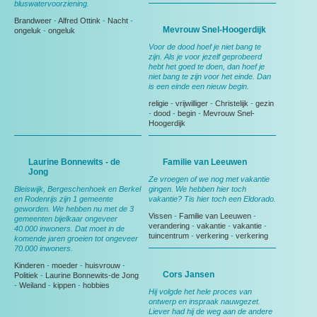
bluswatervoorziening.
Brandweer
-
Alfred Ottink
-
Nacht
-
Mevrouw Snel-Hoogerdijk
ongeluk
-
ongeluk
Voor de dood hoef je niet bang te
zijn. Als je voor jezelf geprobeerd
hebt het goed te doen, dan hoef je
niet bang te zijn voor het einde. Dan
is een einde een nieuw begin.
religie
-
vrijwilliger
-
Christelijk
-
gezin
-
dood
-
begin
-
Mevrouw Snel-
Hoogerdijk
Laurine Bonnewits - de
Familie van Leeuwen
Jong
Ze vroegen of we nog met vakantie
Bleiswijk, Bergeschenhoek en Berkel
gingen. We hebben hier toch
en Rodenrijs zijn 1 gemeente
vakantie? Tis hier toch een Eldorado.
geworden. We hebben nu met de 3
Vissen
-
Familie van Leeuwen
-
gemeenten bijelkaar ongeveer
verandering
-
vakantie
-
vakantie
-
40.000 inwoners. Dat moet in de
tuincentrum
-
verkering
-
verkering
komende jaren groeien tot ongeveer
70.000 inwoners.
Kinderen
-
moeder
-
huisvrouw
-
Cors Jansen
Politiek
-
Laurine Bonnewits-de Jong
-
Weiland
-
kippen
-
hobbies
Hij volgde het hele proces van
ontwerp en inspraak nauwgezet.
Liever had hij de weg aan de andere