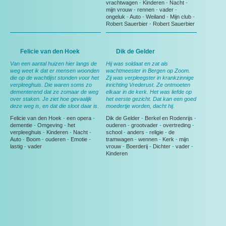
vrachtwagen
-
Kinderen
-
Nacht
-
mijn vrouw
-
rennen
-
vader
-
ongeluk
-
Auto
-
Weiland
-
Mijn club
-
Robert Sauerbier
-
Robert Sauerbier
Felicie van den Hoek
Dik de Gelder
Van een aantal huizen hier langs de
Hij was soldaat en zat als
weg weet ik dat er mensen woonden
wachtmeester in Bergen op Zoom.
die op de wachtlijst stonden voor het
Zij was verpleegster in krankzinnige
verpleeghuis. Die waren soms zo
inrichting Vrederust. Ze ontmoeten
dementerend dat ze zomaar de weg
elkaar in de kerk. Het was liefde op
over staken. Je ziet hoe gevaalijk
het eerste gezicht. Dat kan een goed
deze weg is, en dat die sloot daar is.
moedertje worden, dacht hij.
Felicie van den Hoek
-
een opera
-
Dik de Gelder
-
Berkel en Rodenrijs
-
dementie
-
Omgeving
-
het
ouderen
-
grootvader
-
overtreding
-
verpleeghuis
-
Kinderen
-
Nacht
-
school
-
anders
-
religie
-
de
Auto
-
Boom
-
ouderen
-
Emotie
-
tramwagen
-
wennen
-
Kerk
-
mijn
lastig
-
vader
vrouw
-
Boerderij
-
Dichter
-
vader
-
Kinderen