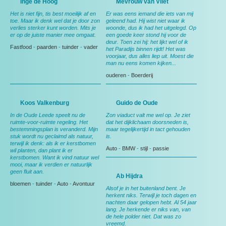
Inge de Hoog
Mevrouw van Vliet
Het is niet fijn, tis best moeilijk af en
Er was eens iemand die iets van mij
toe. Maar ik denk wel dat je door zon
geleend had. Hij wist niet waar ik
verlies sterker kunt worden. Mits je
woonde, dus ik had het uitgelegd. Op
er op de juiste manier mee omgaat.
een goede keer stond hij voor de
deur. Toen zei hij: het lijkt wel of ik
Fastfood
-
paarden
-
tuinder
-
vader
het Paradijs binnen rijdt! Het was
voorjaar, dus alles liep uit. Moest die
man nu eens komen kijken...
ouderen
-
Boerderij
Koos Valkenburg
Guido de Oude
In de Oude Leede speelt nu de
Zon viaduct valt me wel op. Je ziet
ruimte-voor-ruimte regeling. Het
dat het dijklichaam doorsneden is,
bestemmingsplan is veranderd. Mijn
maar tegelijkertijd in tact gehouden
stuk wordt nu geclaimd als natuur,
is.
terwijl ik denk: als ik er kerstbomen
Auto
-
BMW
-
stijl
-
passie
wil planten, dan plant ik er
kerstbomen. Want ik vind natuur wel
mooi, maar ik verdien er natuurlijk
geen fluit aan.
Ab Hijdra
bloemen
-
tuinder
-
Auto
-
Avontuur
Alsof je in het buitenland bent. Je
herkent niks. Terwijl je toch dagen en
nachten daar gelopen hebt. Al 54 jaar
lang. Je herkende er niks van, van
de hele polder niet. Dat was zo
vreemd.