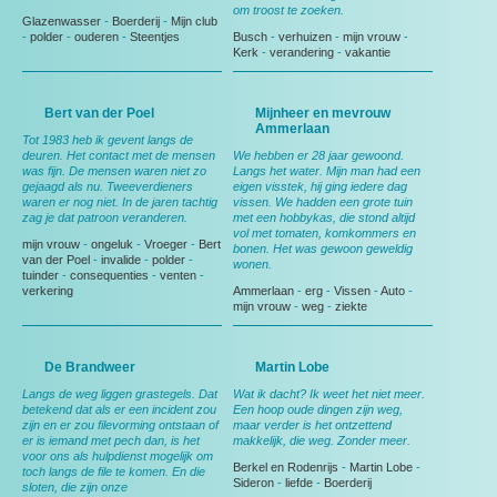
om troost te zoeken.
Glazenwasser
-
Boerderij
-
Mijn club
-
polder
-
ouderen
-
Steentjes
Busch
-
verhuizen
-
mijn vrouw
-
Kerk
-
verandering
-
vakantie
Bert van der Poel
Mijnheer en mevrouw
Ammerlaan
Tot 1983 heb ik gevent langs de
deuren. Het contact met de mensen
We hebben er 28 jaar gewoond.
was fijn. De mensen waren niet zo
Langs het water. Mijn man had een
gejaagd als nu. Tweeverdieners
eigen visstek, hij ging iedere dag
waren er nog niet. In de jaren tachtig
vissen. We hadden een grote tuin
zag je dat patroon veranderen.
met een hobbykas, die stond altijd
vol met tomaten, komkommers en
mijn vrouw
-
ongeluk
-
Vroeger
-
Bert
bonen. Het was gewoon geweldig
van der Poel
-
invalide
-
polder
-
wonen.
tuinder
-
consequenties
-
venten
-
verkering
Ammerlaan
-
erg
-
Vissen
-
Auto
-
mijn vrouw
-
weg
-
ziekte
De Brandweer
Martin Lobe
Langs de weg liggen grastegels. Dat
Wat ik dacht? Ik weet het niet meer.
betekend dat als er een incident zou
Een hoop oude dingen zijn weg,
zijn en er zou filevorming ontstaan of
maar verder is het ontzettend
er is iemand met pech dan, is het
makkelijk, die weg. Zonder meer.
voor ons als hulpdienst mogelijk om
Berkel en Rodenrijs
-
Martin Lobe
-
toch langs de file te komen. En die
Sideron
-
liefde
-
Boerderij
sloten, die zijn onze