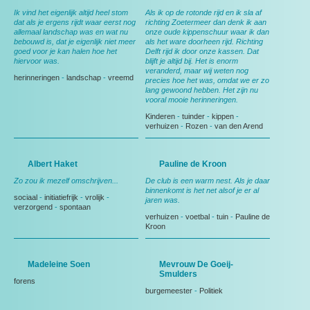
Ik vind het eigenlijk altijd heel stom
Als ik op de rotonde rijd en ik sla af
dat als je ergens rijdt waar eerst nog
richting Zoetermeer dan denk ik aan
allemaal landschap was en wat nu
onze oude kippenschuur waar ik dan
bebouwd is, dat je eigenlijk niet meer
als het ware doorheen rijd. Richting
goed voor je kan halen hoe het
Delft rijd ik door onze kassen. Dat
hiervoor was.
blijft je altijd bij. Het is enorm
veranderd, maar wij weten nog
herinneringen
-
landschap
-
vreemd
precies hoe het was, omdat we er zo
lang gewoond hebben. Het zijn nu
vooral mooie herinneringen.
Kinderen
-
tuinder
-
kippen
-
verhuizen
-
Rozen
-
van den Arend
Albert Haket
Pauline de Kroon
Zo zou ik mezelf omschrijven...
De club is een warm nest. Als je daar
binnenkomt is het net alsof je er al
sociaal
-
initiatiefrijk
-
vrolijk
-
jaren was.
verzorgend
-
spontaan
verhuizen
-
voetbal
-
tuin
-
Pauline de
Kroon
Madeleine Soen
Mevrouw De Goeij-
Smulders
forens
burgemeester
-
Politiek