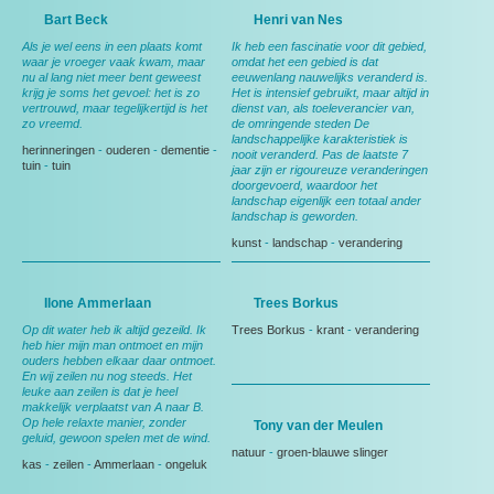
Bart Beck
Henri van Nes
Als je wel eens in een plaats komt
Ik heb een fascinatie voor dit gebied,
waar je vroeger vaak kwam, maar
omdat het een gebied is dat
nu al lang niet meer bent geweest
eeuwenlang nauwelijks veranderd is.
krijg je soms het gevoel: het is zo
Het is intensief gebruikt, maar altijd in
vertrouwd, maar tegelijkertijd is het
dienst van, als toeleverancier van,
zo vreemd.
de omringende steden De
landschappelijke karakteristiek is
herinneringen
-
ouderen
-
dementie
-
nooit veranderd. Pas de laatste 7
tuin
-
tuin
jaar zijn er rigoureuze veranderingen
doorgevoerd, waardoor het
landschap eigenlijk een totaal ander
landschap is geworden.
kunst
-
landschap
-
verandering
Ilone Ammerlaan
Trees Borkus
Op dit water heb ik altijd gezeild. Ik
Trees Borkus
-
krant
-
verandering
heb hier mijn man ontmoet en mijn
ouders hebben elkaar daar ontmoet.
En wij zeilen nu nog steeds. Het
leuke aan zeilen is dat je heel
makkelijk verplaatst van A naar B.
Op hele relaxte manier, zonder
Tony van der Meulen
geluid, gewoon spelen met de wind.
natuur
-
groen-blauwe slinger
kas
-
zeilen
-
Ammerlaan
-
ongeluk