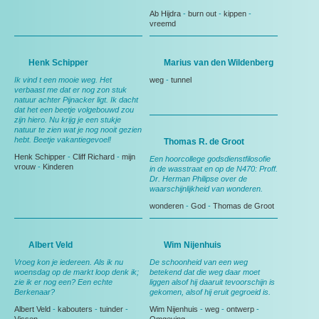
Ab Hijdra
-
burn out
-
kippen
-
vreemd
Henk Schipper
Marius van den Wildenberg
Ik vind t een mooie weg. Het
weg
-
tunnel
verbaast me dat er nog zon stuk
natuur achter Pijnacker ligt. Ik dacht
dat het een beetje volgebouwd zou
zijn hiero. Nu krijg je een stukje
natuur te zien wat je nog nooit gezien
hebt. Beetje vakantiegevoel!
Thomas R. de Groot
Henk Schipper
-
Cliff Richard
-
mijn
Een hoorcollege godsdienstfilosofie
vrouw
-
Kinderen
in de wasstraat en op de N470: Proff.
Dr. Herman Philipse over de
waarschijnlijkheid van wonderen.
wonderen
-
God
-
Thomas de Groot
Albert Veld
Wim Nijenhuis
Vroeg kon je iedereen. Als ik nu
De schoonheid van een weg
woensdag op de markt loop denk ik;
betekend dat die weg daar moet
zie ik er nog een? Een echte
liggen alsof hij daaruit tevoorschijn is
Berkenaar?
gekomen, alsof hij eruit gegroeid is.
Albert Veld
-
kabouters
-
tuinder
-
Wim Nijenhuis
-
weg
-
ontwerp
-