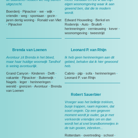
uitgezocht.
eigen woonomgeving waar ik aan
gewend ben, dat die te modern
Boerderij
-
Pijnacker
-
we
-
wijk
-
wordt.
vriendin
-
weg
-
spontaan
-
gezin
-
jaren dertig woning
-
Ronald van Vliet
Edward Houweling
-
Berkel en
-
Pijnacker
Rodenrijs
-
Auto
-
Bruiloft
-
herinneringen
-
vernieuwing
-
kever
-
woonomgeving
-
tweestrijd
Brenda van Loenen
Leonard P. van Rhijn
Avontuur zit Brenda in het bloed,
Ik heb geen herinneringen aan dit
maar haar huidige woonwijk Tandhof
gebied, behalve dat ik hier gewoond
is weinig avontuurlijk.
heb.
Grand Canyon
-
Kinderen
-
Delft
-
Cabrio
-
pijp
-
sofa
-
herinneringen
-
vakantie
-
Pijnacker
-
Buitenwijk
-
Leonard P. van Rhijn
Nagels
-
leger
-
herinneringen
-
wereld
-
grenzen
-
Avontuur
-
Brenda
van Loenen
Robert Sauerbier
Vroeger was het belletje trekken,
busje trappen, raam ingooien, dat
soort ongein. Op een gegeven
moment wordt je ouder, ga je met
verkeerde vriendjes om en dan
wordt het al snel brandbommetjes in
de tuin gooien, inbreken...
Rotterdam
-
overtreding
-
school
-