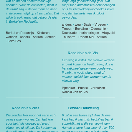
wat ze nu een achterstandswijk
langs mijn geboortedorp gaat. Dat
noemen. Voor de contacten, want in
roept toch automatisch herinneringen
de krant zag ik dat de mensen daar
op. Het vliegveld bijvoorbeeld. Liever
in de zomer altijd op straat zaten. Dat
nog dan huisarts was ik piloot
wilde ik ook, maar dat gebeurde niet
geworden.
in Berkel en Rodenrijs.
anders
-
weg
-
Basis
-
Vroeger
-
Tropen
-
Bevalling
-
Overschie
-
Berkel en Rodenrijs
-
Kinderen
-
Doenkade
-
herinneringen
-
Vliegveld
wennen
-
anders
-
Antillen
-
Antillen
-
-
huisarts
-
Robert Mol
-
Antillen
Judith Bes
Ronald van de Vis
Een weg is asfalt. De nieuwe weg die
er gaat komen scheelt mij tijd, dus is
het rationeel gezien een goede weg.
Ik heb me nooit afgevraagd of
mensen gelukkiger worden van de
nieuwe weg.
Pijnacker
-
Emotie
-
verhuizen
-
Ronald van de Vis
Ronald van Vliet
Edward Houweling
We zouden hier voor het eerst echt
Ik zit in een tweestrijd. Aan de ene
gaan samen wonen. Een half jaar
kant heb ik hier mijn bedrijf en ben ik
voor het huis opgeleverd werd
superblij met al die vernieuwingen.
gingen we uit elkaar. De keuken en
Aan de andere kant woon ik hier 500
de badkamer hebben we nog samen
meter vandaan en zie ik dat mijn