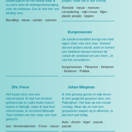
tuindersgezin en het bedrijf waar ik
jongen, maar dat is ook voorbij.
nu werk doet de belangenbehartiging
Rensink
-
nieuw
-
mensen
-
voor de tuinbouw. Dus ik heb hier wel
verandering
-
mijn vrouw
-
Bijen
-
binding mee.
plastic people
-
kippen
Bevalling
-
nieuw
-
tuinder
-
wennen
Burgemeester
De tuindersmentliteit brengt een hele
eigen sfeer met zich mee. Hoewel
dat wel anders wordt, want er komen
een heleboel nieuwe mensen bij
vanuit de randstad om ons heen. Je
ziet het veranderen.
burgemeester
-
Pijnacker
-
Kinderen
-
Kinderen
-
Politiek
Dhr. Frese
Johan Wiegman
Het kwam door een een
Ik heb genoeg gezien in mijn leven.
misverstand. Ik had van iemand
Ik ben gegijzeld geweest door zes
gehoord dat er zulke leuke huizen
Palestijnen. Het was op een mooie
waren in Rijswijk, maar ik had hem
zondag. Maar als ze met een
misverstaan; ik verstond Bleiswijk.
gespannen wapen op je afkomen, is
Toen hebben we hier maar een huis
dat toch wel heftig.
gekocht.
Auto
-
droom
-
leger
-
passie
-
taxi
-
Amsterdammer
-
Frese
-
reizen
passie