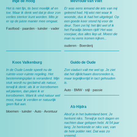
Inge de Hoog
Mevrouw van Vliet
Het is niet fijn, tis best moeilijk af en
Er was eens iemand die iets van mij
toe. Maar ik denk wel dat je door zon
geleend had. Hij wist niet waar ik
verlies sterker kunt worden. Mits je
woonde, dus ik had het uitgelegd. Op
er op de juiste manier mee omgaat.
een goede keer stond hij voor de
deur. Toen zei hij: het lijkt wel of ik
Fastfood
-
paarden
-
tuinder
-
vader
het Paradijs binnen rijdt! Het was
voorjaar, dus alles liep uit. Moest die
man nu eens komen kijken...
ouderen
-
Boerderij
Koos Valkenburg
Guido de Oude
In de Oude Leede speelt nu de
Zon viaduct valt me wel op. Je ziet
ruimte-voor-ruimte regeling. Het
dat het dijklichaam doorsneden is,
bestemmingsplan is veranderd. Mijn
maar tegelijkertijd in tact gehouden
stuk wordt nu geclaimd als natuur,
is.
terwijl ik denk: als ik er kerstbomen
Auto
-
BMW
-
stijl
-
passie
wil planten, dan plant ik er
kerstbomen. Want ik vind natuur wel
mooi, maar ik verdien er natuurlijk
geen fluit aan.
Ab Hijdra
bloemen
-
tuinder
-
Auto
-
Avontuur
Alsof je in het buitenland bent. Je
herkent niks. Terwijl je toch dagen en
nachten daar gelopen hebt. Al 54 jaar
lang. Je herkende er niks van, van
de hele polder niet. Dat was zo
vreemd.