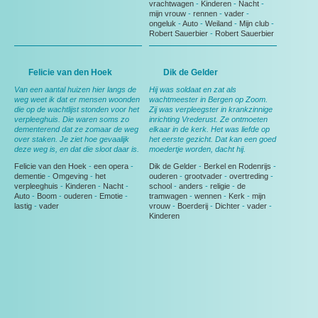
vrachtwagen
-
Kinderen
-
Nacht
-
mijn vrouw
-
rennen
-
vader
-
ongeluk
-
Auto
-
Weiland
-
Mijn club
-
Robert Sauerbier
-
Robert Sauerbier
Felicie van den Hoek
Dik de Gelder
Van een aantal huizen hier langs de
Hij was soldaat en zat als
weg weet ik dat er mensen woonden
wachtmeester in Bergen op Zoom.
die op de wachtlijst stonden voor het
Zij was verpleegster in krankzinnige
verpleeghuis. Die waren soms zo
inrichting Vrederust. Ze ontmoeten
dementerend dat ze zomaar de weg
elkaar in de kerk. Het was liefde op
over staken. Je ziet hoe gevaalijk
het eerste gezicht. Dat kan een goed
deze weg is, en dat die sloot daar is.
moedertje worden, dacht hij.
Felicie van den Hoek
-
een opera
-
Dik de Gelder
-
Berkel en Rodenrijs
-
dementie
-
Omgeving
-
het
ouderen
-
grootvader
-
overtreding
-
verpleeghuis
-
Kinderen
-
Nacht
-
school
-
anders
-
religie
-
de
Auto
-
Boom
-
ouderen
-
Emotie
-
tramwagen
-
wennen
-
Kerk
-
mijn
lastig
-
vader
vrouw
-
Boerderij
-
Dichter
-
vader
-
Kinderen