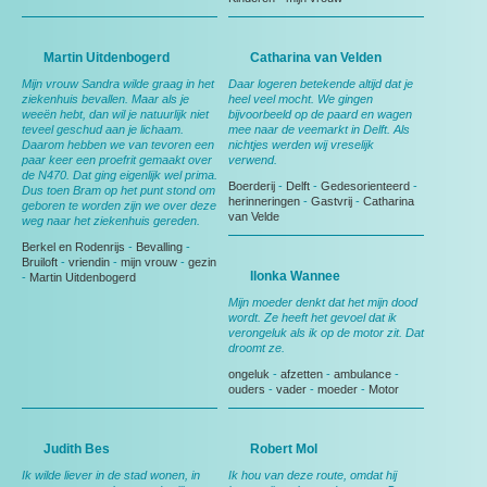
Martin Uitdenbogerd
Catharina van Velden
Mijn vrouw Sandra wilde graag in het
Daar logeren betekende altijd dat je
ziekenhuis bevallen. Maar als je
heel veel mocht. We gingen
weeën hebt, dan wil je natuurlijk niet
bijvoorbeeld op de paard en wagen
teveel geschud aan je lichaam.
mee naar de veemarkt in Delft. Als
Daarom hebben we van tevoren een
nichtjes werden wij vreselijk
paar keer een proefrit gemaakt over
verwend.
de N470. Dat ging eigenlijk wel prima.
Boerderij
-
Delft
-
Gedesorienteerd
-
Dus toen Bram op het punt stond om
herinneringen
-
Gastvrij
-
Catharina
geboren te worden zijn we over deze
van Velde
weg naar het ziekenhuis gereden.
Berkel en Rodenrijs
-
Bevalling
-
Bruiloft
-
vriendin
-
mijn vrouw
-
gezin
Ilonka Wannee
-
Martin Uitdenbogerd
Mijn moeder denkt dat het mijn dood
wordt. Ze heeft het gevoel dat ik
verongeluk als ik op de motor zit. Dat
droomt ze.
ongeluk
-
afzetten
-
ambulance
-
ouders
-
vader
-
moeder
-
Motor
Judith Bes
Robert Mol
Ik wilde liever in de stad wonen, in
Ik hou van deze route, omdat hij