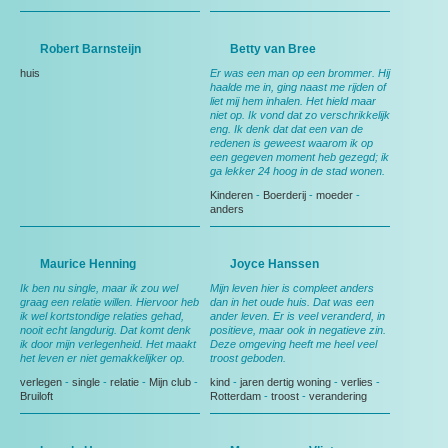
Robert Barnsteijn
Betty van Bree
huis
Er was een man op een brommer. Hij
haalde me in, ging naast me rijden of
liet mij hem inhalen. Het hield maar
niet op. Ik vond dat zo verschrikkelijk
eng. Ik denk dat dat een van de
redenen is geweest waarom ik op
een gegeven moment heb gezegd; ik
ga lekker 24 hoog in de stad wonen.
Kinderen
-
Boerderij
-
moeder
-
anders
Maurice Henning
Joyce Hanssen
Ik ben nu single, maar ik zou wel
Mijn leven hier is compleet anders
graag een relatie willen. Hiervoor heb
dan in het oude huis. Dat was een
ik wel kortstondige relaties gehad,
ander leven. Er is veel veranderd, in
nooit echt langdurig. Dat komt denk
positieve, maar ook in negatieve zin.
ik door mijn verlegenheid. Het maakt
Deze omgeving heeft me heel veel
het leven er niet gemakkelijker op.
troost geboden.
verlegen
-
single
-
relatie
-
Mijn club
-
kind
-
jaren dertig woning
-
verlies
-
Bruiloft
Rotterdam
-
troost
-
verandering