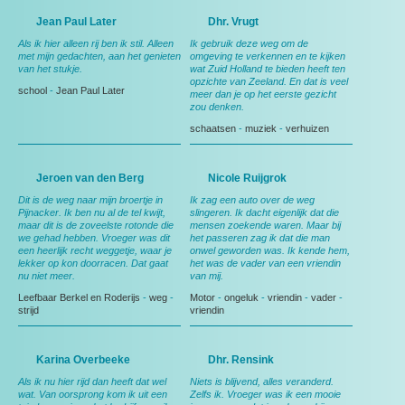
Jean Paul Later
Dhr. Vrugt
Als ik hier alleen rij ben ik stil. Alleen
Ik gebruik deze weg om de
met mijn gedachten, aan het genieten
omgeving te verkennen en te kijken
van het stukje.
wat Zuid Holland te bieden heeft ten
opzichte van Zeeland. En dat is veel
school
-
Jean Paul Later
meer dan je op het eerste gezicht
zou denken.
schaatsen
-
muziek
-
verhuizen
Jeroen van den Berg
Nicole Ruijgrok
Dit is de weg naar mijn broertje in
Ik zag een auto over de weg
Pijnacker. Ik ben nu al de tel kwijt,
slingeren. Ik dacht eigenlijk dat die
maar dit is de zoveelste rotonde die
mensen zoekende waren. Maar bij
we gehad hebben. Vroeger was dit
het passeren zag ik dat die man
een heerlijk recht weggetje, waar je
onwel geworden was. Ik kende hem,
lekker op kon doorracen. Dat gaat
het was de vader van een vriendin
nu niet meer.
van mij.
Leefbaar Berkel en Roderijs
-
weg
-
Motor
-
ongeluk
-
vriendin
-
vader
-
strijd
vriendin
Karina Overbeeke
Dhr. Rensink
Als ik nu hier rijd dan heeft dat wel
Niets is blijvend, alles veranderd.
wat. Van oorsprong kom ik uit een
Zelfs ik. Vroeger was ik een mooie