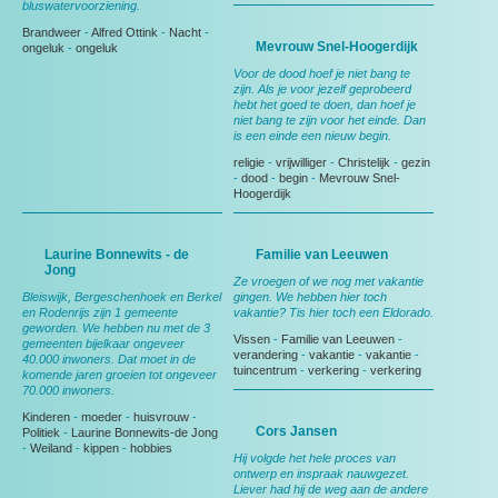
bluswatervoorziening.
Brandweer
-
Alfred Ottink
-
Nacht
-
Mevrouw Snel-Hoogerdijk
ongeluk
-
ongeluk
Voor de dood hoef je niet bang te
zijn. Als je voor jezelf geprobeerd
hebt het goed te doen, dan hoef je
niet bang te zijn voor het einde. Dan
is een einde een nieuw begin.
religie
-
vrijwilliger
-
Christelijk
-
gezin
-
dood
-
begin
-
Mevrouw Snel-
Hoogerdijk
Laurine Bonnewits - de
Familie van Leeuwen
Jong
Ze vroegen of we nog met vakantie
Bleiswijk, Bergeschenhoek en Berkel
gingen. We hebben hier toch
en Rodenrijs zijn 1 gemeente
vakantie? Tis hier toch een Eldorado.
geworden. We hebben nu met de 3
Vissen
-
Familie van Leeuwen
-
gemeenten bijelkaar ongeveer
verandering
-
vakantie
-
vakantie
-
40.000 inwoners. Dat moet in de
tuincentrum
-
verkering
-
verkering
komende jaren groeien tot ongeveer
70.000 inwoners.
Kinderen
-
moeder
-
huisvrouw
-
Cors Jansen
Politiek
-
Laurine Bonnewits-de Jong
-
Weiland
-
kippen
-
hobbies
Hij volgde het hele proces van
ontwerp en inspraak nauwgezet.
Liever had hij de weg aan de andere