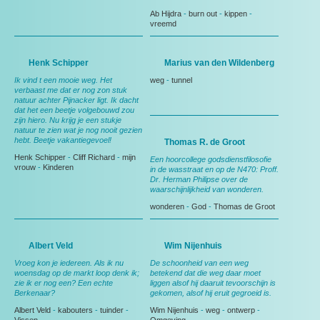
Ab Hijdra
-
burn out
-
kippen
-
vreemd
Henk Schipper
Marius van den Wildenberg
Ik vind t een mooie weg. Het
weg
-
tunnel
verbaast me dat er nog zon stuk
natuur achter Pijnacker ligt. Ik dacht
dat het een beetje volgebouwd zou
zijn hiero. Nu krijg je een stukje
natuur te zien wat je nog nooit gezien
hebt. Beetje vakantiegevoel!
Thomas R. de Groot
Henk Schipper
-
Cliff Richard
-
mijn
Een hoorcollege godsdienstfilosofie
vrouw
-
Kinderen
in de wasstraat en op de N470: Proff.
Dr. Herman Philipse over de
waarschijnlijkheid van wonderen.
wonderen
-
God
-
Thomas de Groot
Albert Veld
Wim Nijenhuis
Vroeg kon je iedereen. Als ik nu
De schoonheid van een weg
woensdag op de markt loop denk ik;
betekend dat die weg daar moet
zie ik er nog een? Een echte
liggen alsof hij daaruit tevoorschijn is
Berkenaar?
gekomen, alsof hij eruit gegroeid is.
Albert Veld
-
kabouters
-
tuinder
-
Wim Nijenhuis
-
weg
-
ontwerp
-