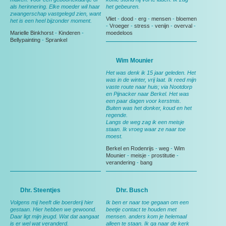
als herinnering. Elke moeder wil haar
het gebeuren.
zwangerschap vastgelegd zien, want
Vliet
-
dood
-
erg
-
mensen
-
bloemen
het is een heel bijzonder moment.
-
Vroeger
-
stress
-
venijn
-
overval
-
Marielle Binkhorst
-
Kinderen
-
moedeloos
Bellypainting
-
Sprankel
Wim Mounier
Het was denk ik 15 jaar geleden. Het
was in de winter, vrij laat. Ik reed mijn
vaste route naar huis; via Nootdorp
en Pijnacker naar Berkel. Het was
een paar dagen voor kerstmis.
Buiten was het donker, koud en het
regende.
Langs de weg zag ik een meisje
staan. Ik vroeg waar ze naar toe
moest.
Berkel en Rodenrijs
-
weg
-
Wim
Mounier
-
meisje
-
prostitutie
-
verandering
-
bang
Dhr. Steentjes
Dhr. Busch
Volgens mij heeft die boerderij hier
Ik ben er naar toe gegaan om een
gestaan. Hier hebben we gewoond.
beetje contact te houden met
Daar ligt mijn jeugd. Wat dat aangaat
mensen. anders kom je helemaal
is er wel wat veranderd.
alleen te staan. Ik ga naar de kerk