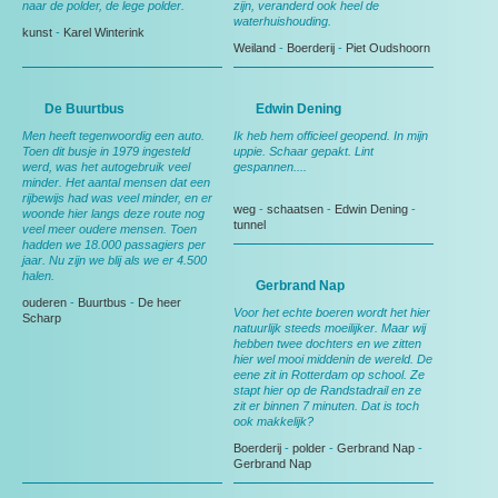
naar de polder, de lege polder.
zijn, veranderd ook heel de
waterhuishouding.
kunst
-
Karel Winterink
Weiland
-
Boerderij
-
Piet Oudshoorn
De Buurtbus
Edwin Dening
Men heeft tegenwoordig een auto.
Ik heb hem officieel geopend. In mijn
Toen dit busje in 1979 ingesteld
uppie. Schaar gepakt. Lint
werd, was het autogebruik veel
gespannen....
minder. Het aantal mensen dat een
rijbewijs had was veel minder, en er
weg
-
schaatsen
-
Edwin Dening
-
woonde hier langs deze route nog
tunnel
veel meer oudere mensen. Toen
hadden we 18.000 passagiers per
jaar. Nu zijn we blij als we er 4.500
halen.
Gerbrand Nap
ouderen
-
Buurtbus
-
De heer
Voor het echte boeren wordt het hier
Scharp
natuurlijk steeds moeilijker. Maar wij
hebben twee dochters en we zitten
hier wel mooi middenin de wereld. De
eene zit in Rotterdam op school. Ze
stapt hier op de Randstadrail en ze
zit er binnen 7 minuten. Dat is toch
ook makkelijk?
Boerderij
-
polder
-
Gerbrand Nap
-
Gerbrand Nap