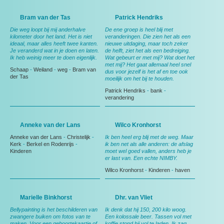
Bram van der Tas
Patrick Hendriks
Die weg loopt bij mij anderhalve
De ene groep is heel blij met
kilometer door het land. Het is niet
veranderingen. Die zien het als een
ideaal, maar alles heeft twee kanten.
nieuwe uitdaging, maar toch zeker
Je veranderd wat in je doen en laten.
de helft, ziet het als een bedreiging.
Ik heb weinig meer te doen eigenlijk.
Wat gebeurt er met mij? Wat doet het
met mij? Het gaat allemaal heel snel
Schaap
-
Weiland
-
weg
-
Bram van
dus voor jezelf is het af en toe ook
der Tas
moeilijk om het bij te houden.
Patrick Hendriks
-
bank
-
verandering
Anneke van der Lans
Wilco Kronhorst
Anneke van der Lans
-
Christelijk
-
Ik ben heel erg blij met de weg. Maar
Kerk
-
Berkel en Rodenrijs
-
ik ben net als alle anderen: de afslag
Kinderen
moet wel goed vallen, anders heb je
er last van. Een echte NIMBY.
Wilco Kronhorst
-
Kinderen
-
haven
Marielle Binkhorst
Dhr. van Vliet
Bellypainting is het beschilderen van
Ik denk dat hij 150, 200 kilo woog.
zwangere buiken om fotos van te
Een kolossale beer. Tassen vol met
maken. Voor een geboortekaartje of
koffie stond hij vol te laden. Ik zag