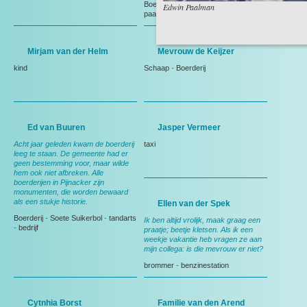
Boerderij
-
herinneringen
-
vogels
-
Edwin Paalman
paarden
-
Weiland
Mirjam van der Helm
Mevrouw de Keijzer
kind
Schaap
-
Boerderij
Ed van Buuren
Jasper Vermeer
Acht jaar geleden kwam de boerderij
taxi
leeg te staan. De gemeente had er
geen bestemming voor, maar wilde
hem ook niet afbreken. Alle
boerderijen in Pijnacker zijn
monumenten, die worden bewaard
als een stukje historie.
Ellen van der Spek
Boerderij
-
Soete Suikerbol
-
tandarts
Ik ben altijd vrolijk, maak graag een
-
bedrijf
praatje; beetje kletsen. Als ik een
weekje vakantie heb vragen ze aan
mijn collega: is die mevrouw er niet?
brommer
-
benzinestation
Cytnhia Borst
Familie van den Arend