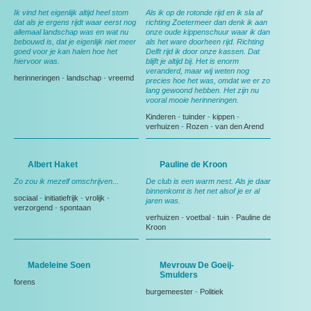
Ik vind het eigenlijk altijd heel stom
Als ik op de rotonde rijd en ik sla af
dat als je ergens rijdt waar eerst nog
richting Zoetermeer dan denk ik aan
allemaal landschap was en wat nu
onze oude kippenschuur waar ik dan
bebouwd is, dat je eigenlijk niet meer
als het ware doorheen rijd. Richting
goed voor je kan halen hoe het
Delft rijd ik door onze kassen. Dat
hiervoor was.
blijft je altijd bij. Het is enorm
veranderd, maar wij weten nog
herinneringen
-
landschap
-
vreemd
precies hoe het was, omdat we er zo
lang gewoond hebben. Het zijn nu
vooral mooie herinneringen.
Kinderen
-
tuinder
-
kippen
-
verhuizen
-
Rozen
-
van den Arend
Albert Haket
Pauline de Kroon
Zo zou ik mezelf omschrijven...
De club is een warm nest. Als je daar
binnenkomt is het net alsof je er al
sociaal
-
initiatiefrijk
-
vrolijk
-
jaren was.
verzorgend
-
spontaan
verhuizen
-
voetbal
-
tuin
-
Pauline de
Kroon
Madeleine Soen
Mevrouw De Goeij-
Smulders
forens
burgemeester
-
Politiek