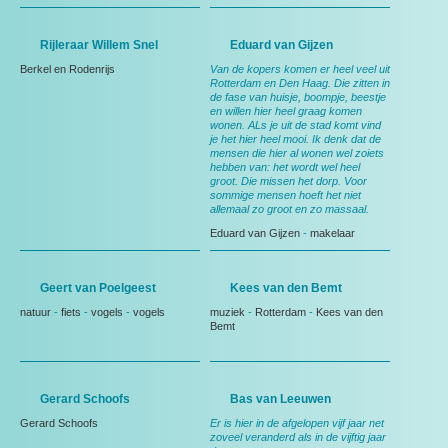
Rijleraar Willem Snel
Eduard van Gijzen
Berkel en Rodenrijs
Van de kopers komen er heel veel uit
Rotterdam en Den Haag. Die zitten in
de fase van huisje, boompje, beestje
en willen hier heel graag komen
wonen. ALs je uit de stad komt vind
je het hier heel mooi. Ik denk dat de
mensen die hier al wonen wel zoiets
hebben van: het wordt wel heel
groot. Die missen het dorp. Voor
sommige mensen hoeft het niet
allemaal zo groot en zo massaal.
Eduard van Gijzen
-
makelaar
Geert van Poelgeest
Kees van den Bemt
natuur
-
fiets
-
vogels
-
vogels
muziek
-
Rotterdam
-
Kees van den
Bemt
Gerard Schoofs
Bas van Leeuwen
Gerard Schoofs
Er is hier in de afgelopen vijf jaar net
zoveel veranderd als in de vijftig jaar