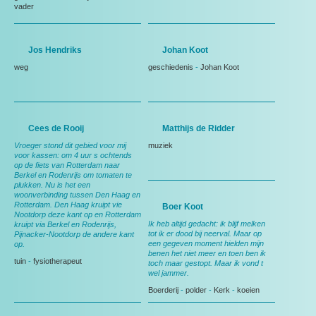
vader
Jos Hendriks
Johan Koot
weg
geschiedenis
-
Johan Koot
Cees de Rooij
Matthijs de Ridder
Vroeger stond dit gebied voor mij
muziek
voor kassen: om 4 uur s ochtends
op de fiets van Rotterdam naar
Berkel en Rodenrijs om tomaten te
plukken. Nu is het een
woonverbinding tussen Den Haag en
Rotterdam. Den Haag kruipt vie
Boer Koot
Nootdorp deze kant op en Rotterdam
Ik heb altijd gedacht: ik blijf melken
kruipt via Berkel en Rodenrijs,
tot ik er dood bij neerval. Maar op
Pijnacker-Nootdorp de andere kant
een gegeven moment hielden mijn
op.
benen het niet meer en toen ben ik
tuin
-
fysiotherapeut
toch maar gestopt. Maar ik vond t
wel jammer.
Boerderij
-
polder
-
Kerk
-
koeien