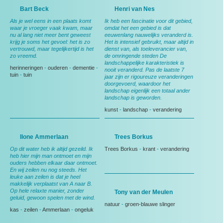
Bart Beck
Henri van Nes
Als je wel eens in een plaats komt
Ik heb een fascinatie voor dit gebied,
waar je vroeger vaak kwam, maar
omdat het een gebied is dat
nu al lang niet meer bent geweest
eeuwenlang nauwelijks veranderd is.
krijg je soms het gevoel: het is zo
Het is intensief gebruikt, maar altijd in
vertrouwd, maar tegelijkertijd is het
dienst van, als toeleverancier van,
zo vreemd.
de omringende steden De
landschappelijke karakteristiek is
herinneringen
-
ouderen
-
dementie
-
nooit veranderd. Pas de laatste 7
tuin
-
tuin
jaar zijn er rigoureuze veranderingen
doorgevoerd, waardoor het
landschap eigenlijk een totaal ander
landschap is geworden.
kunst
-
landschap
-
verandering
Ilone Ammerlaan
Trees Borkus
Op dit water heb ik altijd gezeild. Ik
Trees Borkus
-
krant
-
verandering
heb hier mijn man ontmoet en mijn
ouders hebben elkaar daar ontmoet.
En wij zeilen nu nog steeds. Het
leuke aan zeilen is dat je heel
makkelijk verplaatst van A naar B.
Op hele relaxte manier, zonder
Tony van der Meulen
geluid, gewoon spelen met de wind.
natuur
-
groen-blauwe slinger
kas
-
zeilen
-
Ammerlaan
-
ongeluk