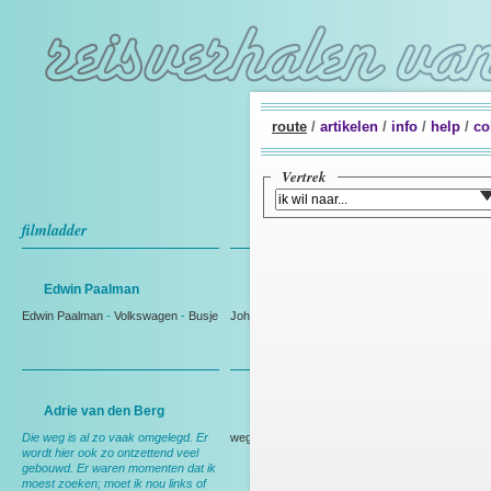
route
/
artikelen
/
info
/
help
/
co
Vertrek
filmladder
Edwin Paalman
Johan Westmaas
Edwin Paalman
-
Volkswagen
-
Busje
Johan Westmaas
Adrie van den Berg
Rien Bakker
Die weg is al zo vaak omgelegd. Er
weg
wordt hier ook zo ontzettend veel
gebouwd. Er waren momenten dat ik
moest zoeken; moet ik nou links of