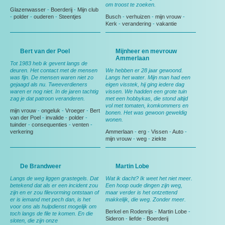
om troost te zoeken.
Glazenwasser
-
Boerderij
-
Mijn club
-
polder
-
ouderen
-
Steentjes
Busch
-
verhuizen
-
mijn vrouw
-
Kerk
-
verandering
-
vakantie
Bert van der Poel
Mijnheer en mevrouw
Ammerlaan
Tot 1983 heb ik gevent langs de
deuren. Het contact met de mensen
We hebben er 28 jaar gewoond.
was fijn. De mensen waren niet zo
Langs het water. Mijn man had een
gejaagd als nu. Tweeverdieners
eigen visstek, hij ging iedere dag
waren er nog niet. In de jaren tachtig
vissen. We hadden een grote tuin
zag je dat patroon veranderen.
met een hobbykas, die stond altijd
vol met tomaten, komkommers en
mijn vrouw
-
ongeluk
-
Vroeger
-
Bert
bonen. Het was gewoon geweldig
van der Poel
-
invalide
-
polder
-
wonen.
tuinder
-
consequenties
-
venten
-
verkering
Ammerlaan
-
erg
-
Vissen
-
Auto
-
mijn vrouw
-
weg
-
ziekte
De Brandweer
Martin Lobe
Langs de weg liggen grastegels. Dat
Wat ik dacht? Ik weet het niet meer.
betekend dat als er een incident zou
Een hoop oude dingen zijn weg,
zijn en er zou filevorming ontstaan of
maar verder is het ontzettend
er is iemand met pech dan, is het
makkelijk, die weg. Zonder meer.
voor ons als hulpdienst mogelijk om
Berkel en Rodenrijs
-
Martin Lobe
-
toch langs de file te komen. En die
Sideron
-
liefde
-
Boerderij
sloten, die zijn onze