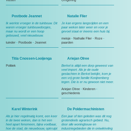
Vissen
Omgeving
Postbode Jeannet
Natalie Flier
Ik werkte vroeger in de tuinbouw. Dit
Je kan ergens langsrijden en een
waren vroeger tuinbouwdorpjes,
paar weken later weer en voor je
maar nu wordt er een hoop
gevoel staat er ineens een huis bij.
gebouwd, veel nieuwbouw.
meisje
-
Nathalie Flier
-
Roze
-
tuinder
-
Postbode
-
Jeannet
paarden
Titia Cnossen-Looijenga
Ariejan Olree
Politiek
Berkel is altijd een dorp geweest van
veel import. Als je de oude
geslachten in Berkel bekijkt, kom je
een vrij grote familie Konijnenberg
tegen. Die is er nu gewoon niet meer.
Ariejan Olree
-
Kinderen
-
geschiedenis
Karel Winterink
De Poldermachinisten
Als je hier regelmatig komt, een keer
Een jaar of tien geleden was dit nog
in de twee weken, dan is het een
grotendeels agrarisch gebied. Nu,
heel apart fenomeen, bijna voelbaar,
door alle woningbouw en
hoe de stad, de nieuwbouw, opkruipt
industriegebieden die in ontwikkeling