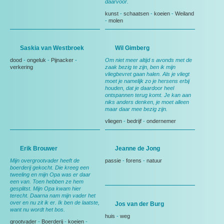
daarvoor.
kunst
-
schaatsen
-
koeien
-
Weiland
-
molen
Saskia van Westbroek
Wil Gimberg
dood
-
ongeluk
-
Pijnacker
-
Om niet meer altijd s avonds met de
verkering
zaak bezig te zijn, ben ik mijn
vliegbevret gaan halen. Als je vliegt
moet je namelijk zo je hersens erbij
houden, dat je daardoor heel
ontspannen terug komt. Je kan aan
niks anders denken, je moet alleen
maar daar mee bezig zijn.
vliegen
-
bedrijf
-
ondernemer
Erik Brouwer
Jeanne de Jong
Mijn overgrootvader heeft de
passie
-
forens
-
natuur
boerderij gekocht. Die kreeg een
tweeling en mijn Opa was er daar
een van. Toen hebben ze hem
gesplitst. Mijn Opa kwam hier
terecht. Daarna nam mijn vader het
over en nu zit ik er. Ik ben de laatste,
Jos van der Burg
want nu wordt het bos.
huis
-
weg
grootvader
-
Boerderij
-
koeien
-