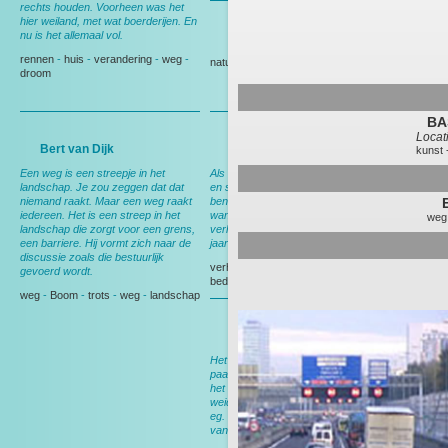
rechts houden. Voorheen was het
hier weiland, met wat boerderijen. En
nu is het allemaal vol.
Gedeputeerde Evertse
rennen
-
huis
-
verandering
-
weg
-
natuur
-
Politiek
droom
BA
Locati
Bert van Dijk
Andy Wibier
kunst
Een weg is een streepje in het
Als ik hier rij denk ik aan ruimte, rust
landschap. Je zou zeggen dat dat
en schapen. En aan thuis, want dan
niemand raakt. Maar een weg raakt
ben ik op weg naar huis. Nog wel,
iedereen. Het is een streep in het
want over een maand ga ik
weg
landschap die zorgt voor een grens,
verhuizen, dan heb ik deze weg 15
een barriere. Hij vormt zich naar de
jaar gereden.
discussie zoals die bestuurlijk
verhuizen
-
Berkel en Rodenrijs
-
gevoerd wordt.
bedrijf
-
tuin
weg
-
Boom
-
trots
-
weg
-
landschap
Bert van Leeuwen
Het meeste werk werd nog met het
paard gedaan. In het voorjaar werd
het land klaargemaakt voor het
weideseizoen. Met het paard voor de
eg. Ik liep er naast en zocht nestjes
van weidevogels.