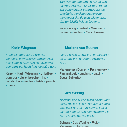
kant van de spoorlijn, in plaats van
pal voor zijn huis. Maar toen hij het
zijn commentaar stuurde naar de
provincie, werd het ontwerp zo
aangepast dat de weg alleen maar
dichter bij zijn huis te liggen....
verandering
-
nadeel
-
Meerweg
-
ontwerp
-
anders
-
Cors Jansen
Karin Wiegman
Marlene van Buuren
Karin, die door haar burn-out
Over hoe de vrouw van de tandarts
werkloos geworden is verliest zich
de vrouw van de Soete Suikerbol
met liefde in haar passie. Want wie
werd.
een burn-out heeft kan niet stil zitten.
Marlene van Buuren
-
Pannenkoek
-
Katten
-
Karin Wiegman
-
vrijwilliger
-
Pannenkoek
-
tandarts
-
gezin
-
burn out
-
dierenbescherming
-
Soete Suikerbol
gezelschap
-
verlies
-
liefde
-
passie
-
paars
Jos Woning
Normaal heb ik een fluitje bij me. Met
een fluitje kan je een schaap het hele
veld over sturen. Onderweg kan ik
dat oefenen. Ik kan hier fluiten wat ik
wil, niemand die het hoort.
Schaap
-
Jos Woning
-
Fluit
-
Kinderen
-
mijn vrouw