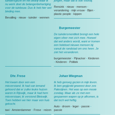
tuindersgezin en het bedrijf waar ik
jongen, maar dat is ook voorbij.
nu werk doet de belangenbehartiging
Rensink
-
nieuw
-
mensen
-
voor de tuinbouw. Dus ik heb hier wel
verandering
-
mijn vrouw
-
Bijen
-
binding mee.
plastic people
-
kippen
Bevalling
-
nieuw
-
tuinder
-
wennen
Burgemeester
De tuindersmentliteit brengt een hele
eigen sfeer met zich mee. Hoewel
dat wel anders wordt, want er komen
een heleboel nieuwe mensen bij
vanuit de randstad om ons heen. Je
ziet het veranderen.
burgemeester
-
Pijnacker
-
Kinderen
-
Kinderen
-
Politiek
Dhr. Frese
Johan Wiegman
Het kwam door een een
Ik heb genoeg gezien in mijn leven.
misverstand. Ik had van iemand
Ik ben gegijzeld geweest door zes
gehoord dat er zulke leuke huizen
Palestijnen. Het was op een mooie
waren in Rijswijk, maar ik had hem
zondag. Maar als ze met een
misverstaan; ik verstond Bleiswijk.
gespannen wapen op je afkomen, is
Toen hebben we hier maar een huis
dat toch wel heftig.
gekocht.
Auto
-
droom
-
leger
-
passie
-
taxi
-
Amsterdammer
-
Frese
-
reizen
passie