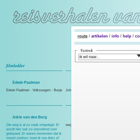
route
/
artikelen
/
info
/
help
/
co
Vertrek
filmladder
Edwin Paalman
Johan Westmaas
Edwin Paalman
-
Volkswagen
-
Busje
Johan Westmaas
Adrie van den Berg
Rien Bakker
Die weg is al zo vaak omgelegd. Er
weg
wordt hier ook zo ontzettend veel
gebouwd. Er waren momenten dat ik
moest zoeken; moet ik nou links of