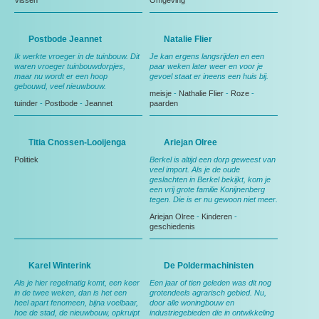
Vissen
Omgeving
Postbode Jeannet
Natalie Flier
Ik werkte vroeger in de tuinbouw. Dit
Je kan ergens langsrijden en een
waren vroeger tuinbouwdorpjes,
paar weken later weer en voor je
maar nu wordt er een hoop
gevoel staat er ineens een huis bij.
gebouwd, veel nieuwbouw.
meisje
-
Nathalie Flier
-
Roze
-
tuinder
-
Postbode
-
Jeannet
paarden
Titia Cnossen-Looijenga
Ariejan Olree
Politiek
Berkel is altijd een dorp geweest van
veel import. Als je de oude
geslachten in Berkel bekijkt, kom je
een vrij grote familie Konijnenberg
tegen. Die is er nu gewoon niet meer.
Ariejan Olree
-
Kinderen
-
geschiedenis
Karel Winterink
De Poldermachinisten
Als je hier regelmatig komt, een keer
Een jaar of tien geleden was dit nog
in de twee weken, dan is het een
grotendeels agrarisch gebied. Nu,
heel apart fenomeen, bijna voelbaar,
door alle woningbouw en
hoe de stad, de nieuwbouw, opkruipt
industriegebieden die in ontwikkeling