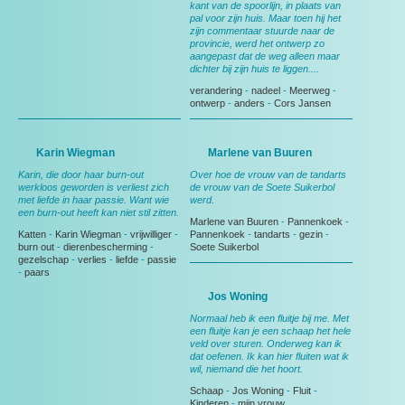
kant van de spoorlijn, in plaats van
pal voor zijn huis. Maar toen hij het
zijn commentaar stuurde naar de
provincie, werd het ontwerp zo
aangepast dat de weg alleen maar
dichter bij zijn huis te liggen....
verandering
-
nadeel
-
Meerweg
-
ontwerp
-
anders
-
Cors Jansen
Karin Wiegman
Marlene van Buuren
Karin, die door haar burn-out
Over hoe de vrouw van de tandarts
werkloos geworden is verliest zich
de vrouw van de Soete Suikerbol
met liefde in haar passie. Want wie
werd.
een burn-out heeft kan niet stil zitten.
Marlene van Buuren
-
Pannenkoek
-
Katten
-
Karin Wiegman
-
vrijwilliger
-
Pannenkoek
-
tandarts
-
gezin
-
burn out
-
dierenbescherming
-
Soete Suikerbol
gezelschap
-
verlies
-
liefde
-
passie
-
paars
Jos Woning
Normaal heb ik een fluitje bij me. Met
een fluitje kan je een schaap het hele
veld over sturen. Onderweg kan ik
dat oefenen. Ik kan hier fluiten wat ik
wil, niemand die het hoort.
Schaap
-
Jos Woning
-
Fluit
-
Kinderen
-
mijn vrouw