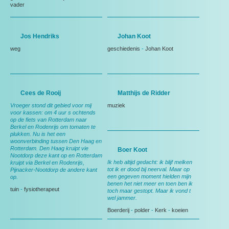
vader
Jos Hendriks
Johan Koot
weg
geschiedenis
-
Johan Koot
Cees de Rooij
Matthijs de Ridder
Vroeger stond dit gebied voor mij
muziek
voor kassen: om 4 uur s ochtends
op de fiets van Rotterdam naar
Berkel en Rodenrijs om tomaten te
plukken. Nu is het een
woonverbinding tussen Den Haag en
Rotterdam. Den Haag kruipt vie
Boer Koot
Nootdorp deze kant op en Rotterdam
Ik heb altijd gedacht: ik blijf melken
kruipt via Berkel en Rodenrijs,
tot ik er dood bij neerval. Maar op
Pijnacker-Nootdorp de andere kant
een gegeven moment hielden mijn
op.
benen het niet meer en toen ben ik
tuin
-
fysiotherapeut
toch maar gestopt. Maar ik vond t
wel jammer.
Boerderij
-
polder
-
Kerk
-
koeien