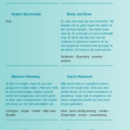
Robert Barnsteijn
Betty van Bree
huis
Er was een man op een brommer. Hij
haalde me in, ging naast me rijden of
liet mij hem inhalen. Het hield maar
niet op. Ik vond dat zo verschrikkelijk
eng. Ik denk dat dat een van de
redenen is geweest waarom ik op
een gegeven moment heb gezegd; ik
ga lekker 24 hoog in de stad wonen.
Kinderen
-
Boerderij
-
moeder
-
anders
Maurice Henning
Joyce Hanssen
Ik ben nu single, maar ik zou wel
Mijn leven hier is compleet anders
graag een relatie willen. Hiervoor heb
dan in het oude huis. Dat was een
ik wel kortstondige relaties gehad,
ander leven. Er is veel veranderd, in
nooit echt langdurig. Dat komt denk
positieve, maar ook in negatieve zin.
ik door mijn verlegenheid. Het maakt
Deze omgeving heeft me heel veel
het leven er niet gemakkelijker op.
troost geboden.
verlegen
-
single
-
relatie
-
Mijn club
-
kind
-
jaren dertig woning
-
verlies
-
Bruiloft
Rotterdam
-
troost
-
verandering