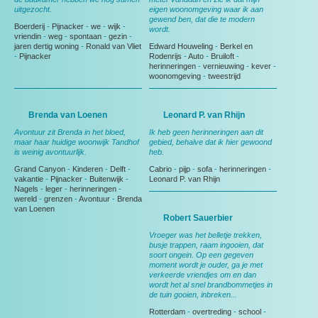
uitgezocht.
eigen woonomgeving waar ik aan
gewend ben, dat die te modern
Boerderij
-
Pijnacker
-
we
-
wijk
-
wordt.
vriendin
-
weg
-
spontaan
-
gezin
-
jaren dertig woning
-
Ronald van Vliet
Edward Houweling
-
Berkel en
-
Pijnacker
Rodenrijs
-
Auto
-
Bruiloft
-
herinneringen
-
vernieuwing
-
kever
-
woonomgeving
-
tweestrijd
Brenda van Loenen
Leonard P. van Rhijn
Avontuur zit Brenda in het bloed,
Ik heb geen herinneringen aan dit
maar haar huidige woonwijk Tandhof
gebied, behalve dat ik hier gewoond
is weinig avontuurlijk.
heb.
Grand Canyon
-
Kinderen
-
Delft
-
Cabrio
-
pijp
-
sofa
-
herinneringen
-
vakantie
-
Pijnacker
-
Buitenwijk
-
Leonard P. van Rhijn
Nagels
-
leger
-
herinneringen
-
wereld
-
grenzen
-
Avontuur
-
Brenda
van Loenen
Robert Sauerbier
Vroeger was het belletje trekken,
busje trappen, raam ingooien, dat
soort ongein. Op een gegeven
moment wordt je ouder, ga je met
verkeerde vriendjes om en dan
wordt het al snel brandbommetjes in
de tuin gooien, inbreken...
Rotterdam
-
overtreding
-
school
-