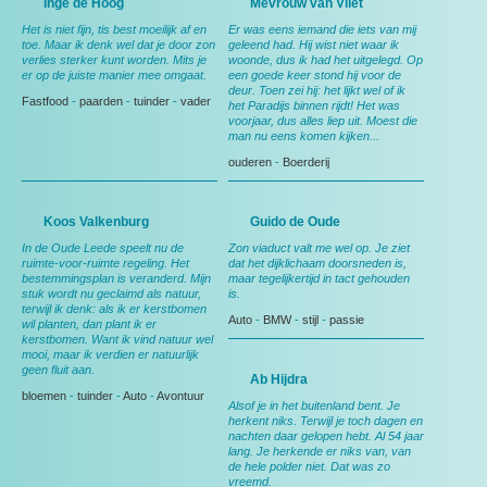
Inge de Hoog
Mevrouw van Vliet
Het is niet fijn, tis best moeilijk af en
Er was eens iemand die iets van mij
toe. Maar ik denk wel dat je door zon
geleend had. Hij wist niet waar ik
verlies sterker kunt worden. Mits je
woonde, dus ik had het uitgelegd. Op
er op de juiste manier mee omgaat.
een goede keer stond hij voor de
deur. Toen zei hij: het lijkt wel of ik
Fastfood
-
paarden
-
tuinder
-
vader
het Paradijs binnen rijdt! Het was
voorjaar, dus alles liep uit. Moest die
man nu eens komen kijken...
ouderen
-
Boerderij
Koos Valkenburg
Guido de Oude
In de Oude Leede speelt nu de
Zon viaduct valt me wel op. Je ziet
ruimte-voor-ruimte regeling. Het
dat het dijklichaam doorsneden is,
bestemmingsplan is veranderd. Mijn
maar tegelijkertijd in tact gehouden
stuk wordt nu geclaimd als natuur,
is.
terwijl ik denk: als ik er kerstbomen
Auto
-
BMW
-
stijl
-
passie
wil planten, dan plant ik er
kerstbomen. Want ik vind natuur wel
mooi, maar ik verdien er natuurlijk
geen fluit aan.
Ab Hijdra
bloemen
-
tuinder
-
Auto
-
Avontuur
Alsof je in het buitenland bent. Je
herkent niks. Terwijl je toch dagen en
nachten daar gelopen hebt. Al 54 jaar
lang. Je herkende er niks van, van
de hele polder niet. Dat was zo
vreemd.