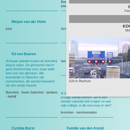
Boerderij
-
herinneringen
-
vogels
-
paarden
-
Weiland
Fas
Mirjam van der Helm
Mevrouw de Keijzer
KO
kind
Schaap
-
Boerderij
bl
Ed van Buuren
Jasper Vermeer
Acht jaar geleden kwam de boerderij
taxi
leeg te staan. De gemeente had er
geen bestemming voor, maar wilde
hem ook niet afbreken. Alle
boerderijen in Pijnacker zijn
Edwin Paalman
monumenten, die worden bewaard
als een stukje historie.
Ellen van der Spek
Boerderij
-
Soete Suikerbol
-
tandarts
Ik ben altijd vrolijk, maak graag een
-
bedrijf
praatje; beetje kletsen. Als ik een
weekje vakantie heb vragen ze aan
mijn collega: is die mevrouw er niet?
brommer
-
benzinestation
Cytnhia Borst
Familie van den Arend