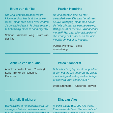
Bram van der Tas
Patrick Hendriks
Die weg loopt bij mij anderhalve
De ene groep is heel blij met
kilometer door het land. Het is niet
veranderingen. Die zien het als een
ideaal, maar alles heeft twee kanten.
nieuwe uitdaging, maar toch zeker
Je veranderd wat in je doen en laten.
de helft, ziet het als een bedreiging.
Ik heb weinig meer te doen eigenlijk.
Wat gebeurt er met mij? Wat doet het
met mij? Het gaat allemaal heel snel
Schaap
-
Weiland
-
weg
-
Bram van
dus voor jezelf is het af en toe ook
der Tas
moeilijk om het bij te houden.
Patrick Hendriks
-
bank
-
verandering
Anneke van der Lans
Wilco Kronhorst
Anneke van der Lans
-
Christelijk
-
Ik ben heel erg blij met de weg. Maar
Kerk
-
Berkel en Rodenrijs
-
ik ben net als alle anderen: de afslag
Kinderen
moet wel goed vallen, anders heb je
er last van. Een echte NIMBY.
Wilco Kronhorst
-
Kinderen
-
haven
Marielle Binkhorst
Dhr. van Vliet
Bellypainting is het beschilderen van
Ik denk dat hij 150, 200 kilo woog.
zwangere buiken om fotos van te
Een kolossale beer. Tassen vol met
maken. Voor een geboortekaartje of
koffie stond hij vol te laden. Ik zag