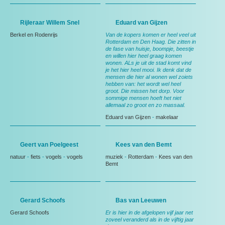
Rijleraar Willem Snel
Eduard van Gijzen
Berkel en Rodenrijs
Van de kopers komen er heel veel uit
Rotterdam en Den Haag. Die zitten in
de fase van huisje, boompje, beestje
en willen hier heel graag komen
wonen. ALs je uit de stad komt vind
je het hier heel mooi. Ik denk dat de
mensen die hier al wonen wel zoiets
hebben van: het wordt wel heel
groot. Die missen het dorp. Voor
sommige mensen hoeft het niet
allemaal zo groot en zo massaal.
Eduard van Gijzen
-
makelaar
Geert van Poelgeest
Kees van den Bemt
natuur
-
fiets
-
vogels
-
vogels
muziek
-
Rotterdam
-
Kees van den
Bemt
Gerard Schoofs
Bas van Leeuwen
Gerard Schoofs
Er is hier in de afgelopen vijf jaar net
zoveel veranderd als in de vijftig jaar