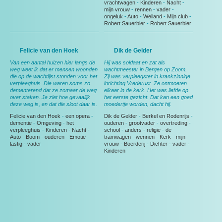
vrachtwagen
-
Kinderen
-
Nacht
-
mijn vrouw
-
rennen
-
vader
-
ongeluk
-
Auto
-
Weiland
-
Mijn club
-
Robert Sauerbier
-
Robert Sauerbier
Felicie van den Hoek
Dik de Gelder
Van een aantal huizen hier langs de
Hij was soldaat en zat als
weg weet ik dat er mensen woonden
wachtmeester in Bergen op Zoom.
die op de wachtlijst stonden voor het
Zij was verpleegster in krankzinnige
verpleeghuis. Die waren soms zo
inrichting Vrederust. Ze ontmoeten
dementerend dat ze zomaar de weg
elkaar in de kerk. Het was liefde op
over staken. Je ziet hoe gevaalijk
het eerste gezicht. Dat kan een goed
deze weg is, en dat die sloot daar is.
moedertje worden, dacht hij.
Felicie van den Hoek
-
een opera
-
Dik de Gelder
-
Berkel en Rodenrijs
-
dementie
-
Omgeving
-
het
ouderen
-
grootvader
-
overtreding
-
verpleeghuis
-
Kinderen
-
Nacht
-
school
-
anders
-
religie
-
de
Auto
-
Boom
-
ouderen
-
Emotie
-
tramwagen
-
wennen
-
Kerk
-
mijn
lastig
-
vader
vrouw
-
Boerderij
-
Dichter
-
vader
-
Kinderen