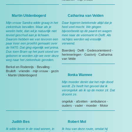
Martin Uitdenbogerd
Catharina van Velden
Mijn vrouw Sandra wilde graag in het
Daar logeren betekende altijd dat je
ziekenhuis bevallen. Maar als je
heel veel mocht. We gingen
weeën hebt, dan wil je natuurlijk niet
bijvoorbeeld op de paard en wagen
teveel geschud aan je lichaam.
mee naar de veemarkt in Delft. Als
Daarom hebben we van tevoren een
nichtjes werden wij vreselijk
paar keer een proefrit gemaakt over
verwend.
de N470. Dat ging eigenlijk wel prima.
Boerderij
-
Delft
-
Gedesorienteerd
-
Dus toen Bram op het punt stond om
herinneringen
-
Gastvrij
-
Catharina
geboren te worden zijn we over deze
van Velde
weg naar het ziekenhuis gereden.
Berkel en Rodenrijs
-
Bevalling
-
Bruiloft
-
vriendin
-
mijn vrouw
-
gezin
Ilonka Wannee
-
Martin Uitdenbogerd
Mijn moeder denkt dat het mijn dood
wordt. Ze heeft het gevoel dat ik
verongeluk als ik op de motor zit. Dat
droomt ze.
ongeluk
-
afzetten
-
ambulance
-
ouders
-
vader
-
moeder
-
Motor
Judith Bes
Robert Mol
Ik wilde liever in de stad wonen, in
Ik hou van deze route, omdat hij