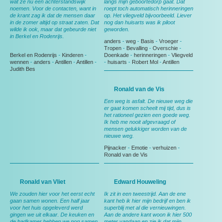
wat ze nu een achterstandswijk
langs mijn geboortedorp gaat. Dat
noemen. Voor de contacten, want in
roept toch automatisch herinneringen
de krant zag ik dat de mensen daar
op. Het vliegveld bijvoorbeeld. Liever
in de zomer altijd op straat zaten. Dat
nog dan huisarts was ik piloot
wilde ik ook, maar dat gebeurde niet
geworden.
in Berkel en Rodenrijs.
anders
-
weg
-
Basis
-
Vroeger
-
Tropen
-
Bevalling
-
Overschie
-
Berkel en Rodenrijs
-
Kinderen
-
Doenkade
-
herinneringen
-
Vliegveld
wennen
-
anders
-
Antillen
-
Antillen
-
-
huisarts
-
Robert Mol
-
Antillen
Judith Bes
Ronald van de Vis
Een weg is asfalt. De nieuwe weg die
er gaat komen scheelt mij tijd, dus is
het rationeel gezien een goede weg.
Ik heb me nooit afgevraagd of
mensen gelukkiger worden van de
nieuwe weg.
Pijnacker
-
Emotie
-
verhuizen
-
Ronald van de Vis
Ronald van Vliet
Edward Houweling
We zouden hier voor het eerst echt
Ik zit in een tweestrijd. Aan de ene
gaan samen wonen. Een half jaar
kant heb ik hier mijn bedrijf en ben ik
voor het huis opgeleverd werd
superblij met al die vernieuwingen.
gingen we uit elkaar. De keuken en
Aan de andere kant woon ik hier 500
de badkamer hebben we nog samen
meter vandaan en zie ik dat mijn