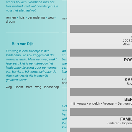
rechts houden. Voorheen was het
hier weiland, met wat boerderijen. En
nu is het allemaal vol.
Gedeputeerde Evertse
rennen
-
huis
-
verandering
-
weg
-
natuur
-
Politiek
droom
Locati
Bert van Dijk
Andy Wibier
Albert
Een weg is een streepje in het
Als ik hier rij denk ik aan ruimte, rust
landschap. Je zou zeggen dat dat
en schapen. En aan thuis, want dan
niemand raakt. Maar een weg raakt
ben ik op weg naar huis. Nog wel,
PO
iedereen. Het is een streep in het
want over een maand ga ik
landschap die zorgt voor een grens,
verhuizen, dan heb ik deze weg 15
een barriere. Hij vormt zich naar de
jaar gereden.
discussie zoals die bestuurlijk
verhuizen
-
Berkel en Rodenrijs
-
KA
gevoerd wordt.
bedrijf
-
tuin
Bev
weg
-
Boom
-
trots
-
weg
-
landschap
Bert van Leeuwen
BER
mijn vrouw
-
ongeluk
-
Vroeger
-
Bert van d
Het meeste werk werd nog met het
paard gedaan. In het voorjaar werd
het land klaargemaakt voor het
weideseizoen. Met het paard voor de
FAMI
eg. Ik liep er naast en zocht nestjes
Kinderen
-
kippen
van weidevogels.