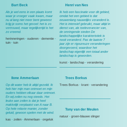
Bart Beck
Henri van Nes
Als je wel eens in een plaats komt
Ik heb een fascinatie voor dit gebied,
waar je vroeger vaak kwam, maar
omdat het een gebied is dat
nu al lang niet meer bent geweest
eeuwenlang nauwelijks veranderd is.
krijg je soms het gevoel: het is zo
Het is intensief gebruikt, maar altijd in
vertrouwd, maar tegelijkertijd is het
dienst van, als toeleverancier van,
zo vreemd.
de omringende steden De
landschappelijke karakteristiek is
herinneringen
-
ouderen
-
dementie
-
nooit veranderd. Pas de laatste 7
tuin
-
tuin
jaar zijn er rigoureuze veranderingen
doorgevoerd, waardoor het
landschap eigenlijk een totaal ander
landschap is geworden.
kunst
-
landschap
-
verandering
Ilone Ammerlaan
Trees Borkus
Op dit water heb ik altijd gezeild. Ik
Trees Borkus
-
krant
-
verandering
heb hier mijn man ontmoet en mijn
ouders hebben elkaar daar ontmoet.
En wij zeilen nu nog steeds. Het
leuke aan zeilen is dat je heel
makkelijk verplaatst van A naar B.
Op hele relaxte manier, zonder
Tony van der Meulen
geluid, gewoon spelen met de wind.
natuur
-
groen-blauwe slinger
kas
-
zeilen
-
Ammerlaan
-
ongeluk