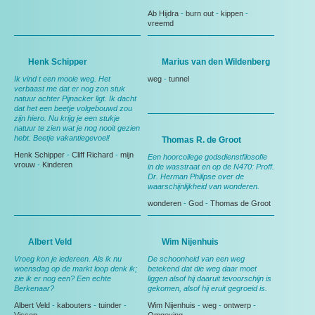
Ab Hijdra
-
burn out
-
kippen
-
vreemd
Henk Schipper
Marius van den Wildenberg
Ik vind t een mooie weg. Het
weg
-
tunnel
verbaast me dat er nog zon stuk
natuur achter Pijnacker ligt. Ik dacht
dat het een beetje volgebouwd zou
zijn hiero. Nu krijg je een stukje
natuur te zien wat je nog nooit gezien
hebt. Beetje vakantiegevoel!
Thomas R. de Groot
Henk Schipper
-
Cliff Richard
-
mijn
Een hoorcollege godsdienstfilosofie
vrouw
-
Kinderen
in de wasstraat en op de N470: Proff.
Dr. Herman Philipse over de
waarschijnlijkheid van wonderen.
wonderen
-
God
-
Thomas de Groot
Albert Veld
Wim Nijenhuis
Vroeg kon je iedereen. Als ik nu
De schoonheid van een weg
woensdag op de markt loop denk ik;
betekend dat die weg daar moet
zie ik er nog een? Een echte
liggen alsof hij daaruit tevoorschijn is
Berkenaar?
gekomen, alsof hij eruit gegroeid is.
Albert Veld
-
kabouters
-
tuinder
-
Wim Nijenhuis
-
weg
-
ontwerp
-