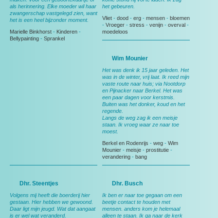
als herinnering. Elke moeder wil haar
het gebeuren.
zwangerschap vastgelegd zien, want
Vliet
-
dood
-
erg
-
mensen
-
bloemen
het is een heel bijzonder moment.
-
Vroeger
-
stress
-
venijn
-
overval
-
Marielle Binkhorst
-
Kinderen
-
moedeloos
Bellypainting
-
Sprankel
Wim Mounier
Het was denk ik 15 jaar geleden. Het
was in de winter, vrij laat. Ik reed mijn
vaste route naar huis; via Nootdorp
en Pijnacker naar Berkel. Het was
een paar dagen voor kerstmis.
Buiten was het donker, koud en het
regende.
Langs de weg zag ik een meisje
staan. Ik vroeg waar ze naar toe
moest.
Berkel en Rodenrijs
-
weg
-
Wim
Mounier
-
meisje
-
prostitutie
-
verandering
-
bang
Dhr. Steentjes
Dhr. Busch
Volgens mij heeft die boerderij hier
Ik ben er naar toe gegaan om een
gestaan. Hier hebben we gewoond.
beetje contact te houden met
Daar ligt mijn jeugd. Wat dat aangaat
mensen. anders kom je helemaal
is er wel wat veranderd.
alleen te staan. Ik ga naar de kerk