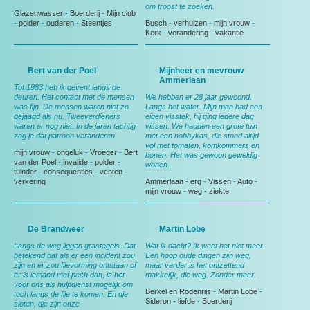
om troost te zoeken.
Glazenwasser
-
Boerderij
-
Mijn club
-
polder
-
ouderen
-
Steentjes
Busch
-
verhuizen
-
mijn vrouw
-
Kerk
-
verandering
-
vakantie
Bert van der Poel
Mijnheer en mevrouw
Ammerlaan
Tot 1983 heb ik gevent langs de
deuren. Het contact met de mensen
We hebben er 28 jaar gewoond.
was fijn. De mensen waren niet zo
Langs het water. Mijn man had een
gejaagd als nu. Tweeverdieners
eigen visstek, hij ging iedere dag
waren er nog niet. In de jaren tachtig
vissen. We hadden een grote tuin
zag je dat patroon veranderen.
met een hobbykas, die stond altijd
vol met tomaten, komkommers en
mijn vrouw
-
ongeluk
-
Vroeger
-
Bert
bonen. Het was gewoon geweldig
van der Poel
-
invalide
-
polder
-
wonen.
tuinder
-
consequenties
-
venten
-
verkering
Ammerlaan
-
erg
-
Vissen
-
Auto
-
mijn vrouw
-
weg
-
ziekte
De Brandweer
Martin Lobe
Langs de weg liggen grastegels. Dat
Wat ik dacht? Ik weet het niet meer.
betekend dat als er een incident zou
Een hoop oude dingen zijn weg,
zijn en er zou filevorming ontstaan of
maar verder is het ontzettend
er is iemand met pech dan, is het
makkelijk, die weg. Zonder meer.
voor ons als hulpdienst mogelijk om
Berkel en Rodenrijs
-
Martin Lobe
-
toch langs de file te komen. En die
Sideron
-
liefde
-
Boerderij
sloten, die zijn onze