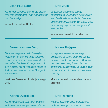
Jean Paul Later
Dhr. Vrugt
Als ik hier alleen rij ben ik stil. Alleen
Ik gebruik deze weg om de
met mijn gedachten, aan het genieten
omgeving te verkennen en te kijken
van het stukje.
wat Zuid Holland te bieden heeft ten
opzichte van Zeeland. En dat is veel
school
-
Jean Paul Later
meer dan je op het eerste gezicht
zou denken.
schaatsen
-
muziek
-
verhuizen
Jeroen van den Berg
Nicole Ruijgrok
Dit is de weg naar mijn broertje in
Ik zag een auto over de weg
Pijnacker. Ik ben nu al de tel kwijt,
slingeren. Ik dacht eigenlijk dat die
maar dit is de zoveelste rotonde die
mensen zoekende waren. Maar bij
we gehad hebben. Vroeger was dit
het passeren zag ik dat die man
een heerlijk recht weggetje, waar je
onwel geworden was. Ik kende hem,
lekker op kon doorracen. Dat gaat
het was de vader van een vriendin
nu niet meer.
van mij.
Leefbaar Berkel en Roderijs
-
weg
-
Motor
-
ongeluk
-
vriendin
-
vader
-
strijd
vriendin
Karina Overbeeke
Dhr. Rensink
Als ik nu hier rijd dan heeft dat wel
Niets is blijvend, alles veranderd.
wat. Van oorsprong kom ik uit een
Zelfs ik. Vroeger was ik een mooie