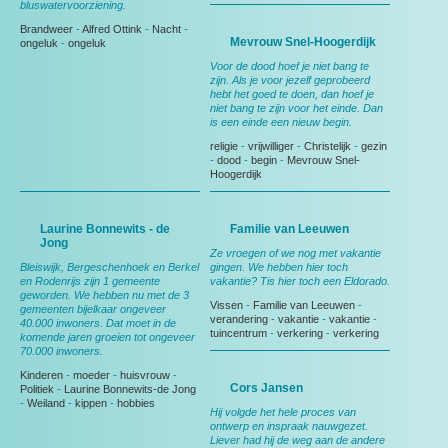
bluswatervoorziening.
Brandweer
-
Alfred Ottink
-
Nacht
-
Mevrouw Snel-Hoogerdijk
ongeluk
-
ongeluk
Voor de dood hoef je niet bang te
zijn. Als je voor jezelf geprobeerd
hebt het goed te doen, dan hoef je
niet bang te zijn voor het einde. Dan
is een einde een nieuw begin.
religie
-
vrijwilliger
-
Christelijk
-
gezin
-
dood
-
begin
-
Mevrouw Snel-
Hoogerdijk
Laurine Bonnewits - de
Familie van Leeuwen
Jong
Ze vroegen of we nog met vakantie
Bleiswijk, Bergeschenhoek en Berkel
gingen. We hebben hier toch
en Rodenrijs zijn 1 gemeente
vakantie? Tis hier toch een Eldorado.
geworden. We hebben nu met de 3
Vissen
-
Familie van Leeuwen
-
gemeenten bijelkaar ongeveer
verandering
-
vakantie
-
vakantie
-
40.000 inwoners. Dat moet in de
tuincentrum
-
verkering
-
verkering
komende jaren groeien tot ongeveer
70.000 inwoners.
Kinderen
-
moeder
-
huisvrouw
-
Cors Jansen
Politiek
-
Laurine Bonnewits-de Jong
-
Weiland
-
kippen
-
hobbies
Hij volgde het hele proces van
ontwerp en inspraak nauwgezet.
Liever had hij de weg aan de andere