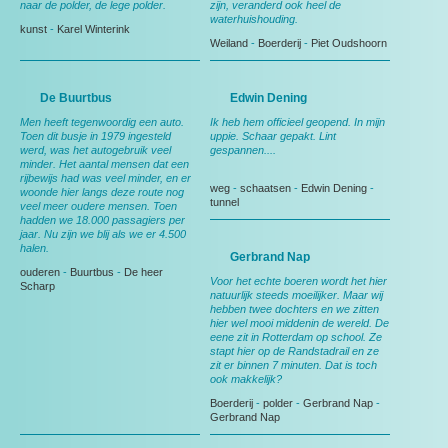
naar de polder, de lege polder.
zijn, veranderd ook heel de
waterhuishouding.
kunst
-
Karel Winterink
Weiland
-
Boerderij
-
Piet Oudshoorn
De Buurtbus
Edwin Dening
Men heeft tegenwoordig een auto.
Ik heb hem officieel geopend. In mijn
Toen dit busje in 1979 ingesteld
uppie. Schaar gepakt. Lint
werd, was het autogebruik veel
gespannen....
minder. Het aantal mensen dat een
rijbewijs had was veel minder, en er
weg
-
schaatsen
-
Edwin Dening
-
woonde hier langs deze route nog
tunnel
veel meer oudere mensen. Toen
hadden we 18.000 passagiers per
jaar. Nu zijn we blij als we er 4.500
halen.
Gerbrand Nap
ouderen
-
Buurtbus
-
De heer
Voor het echte boeren wordt het hier
Scharp
natuurlijk steeds moeilijker. Maar wij
hebben twee dochters en we zitten
hier wel mooi middenin de wereld. De
eene zit in Rotterdam op school. Ze
stapt hier op de Randstadrail en ze
zit er binnen 7 minuten. Dat is toch
ook makkelijk?
Boerderij
-
polder
-
Gerbrand Nap
-
Gerbrand Nap