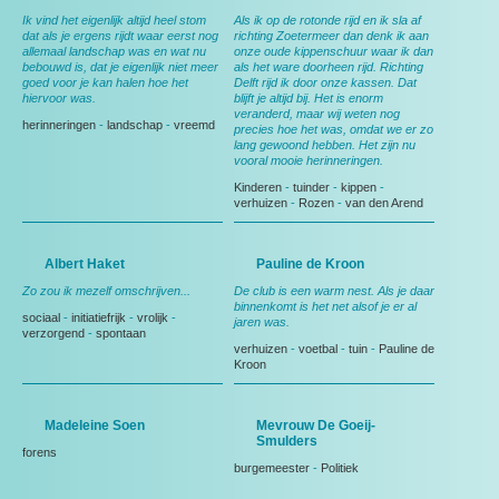
Ik vind het eigenlijk altijd heel stom
Als ik op de rotonde rijd en ik sla af
dat als je ergens rijdt waar eerst nog
richting Zoetermeer dan denk ik aan
allemaal landschap was en wat nu
onze oude kippenschuur waar ik dan
bebouwd is, dat je eigenlijk niet meer
als het ware doorheen rijd. Richting
goed voor je kan halen hoe het
Delft rijd ik door onze kassen. Dat
hiervoor was.
blijft je altijd bij. Het is enorm
veranderd, maar wij weten nog
herinneringen
-
landschap
-
vreemd
precies hoe het was, omdat we er zo
lang gewoond hebben. Het zijn nu
vooral mooie herinneringen.
Kinderen
-
tuinder
-
kippen
-
verhuizen
-
Rozen
-
van den Arend
Albert Haket
Pauline de Kroon
Zo zou ik mezelf omschrijven...
De club is een warm nest. Als je daar
binnenkomt is het net alsof je er al
sociaal
-
initiatiefrijk
-
vrolijk
-
jaren was.
verzorgend
-
spontaan
verhuizen
-
voetbal
-
tuin
-
Pauline de
Kroon
Madeleine Soen
Mevrouw De Goeij-
Smulders
forens
burgemeester
-
Politiek