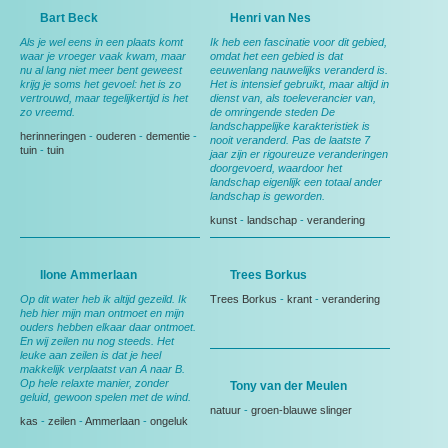
Bart Beck
Henri van Nes
Als je wel eens in een plaats komt
Ik heb een fascinatie voor dit gebied,
waar je vroeger vaak kwam, maar
omdat het een gebied is dat
nu al lang niet meer bent geweest
eeuwenlang nauwelijks veranderd is.
krijg je soms het gevoel: het is zo
Het is intensief gebruikt, maar altijd in
vertrouwd, maar tegelijkertijd is het
dienst van, als toeleverancier van,
zo vreemd.
de omringende steden De
landschappelijke karakteristiek is
herinneringen
-
ouderen
-
dementie
-
nooit veranderd. Pas de laatste 7
tuin
-
tuin
jaar zijn er rigoureuze veranderingen
doorgevoerd, waardoor het
landschap eigenlijk een totaal ander
landschap is geworden.
kunst
-
landschap
-
verandering
Ilone Ammerlaan
Trees Borkus
Op dit water heb ik altijd gezeild. Ik
Trees Borkus
-
krant
-
verandering
heb hier mijn man ontmoet en mijn
ouders hebben elkaar daar ontmoet.
En wij zeilen nu nog steeds. Het
leuke aan zeilen is dat je heel
makkelijk verplaatst van A naar B.
Op hele relaxte manier, zonder
Tony van der Meulen
geluid, gewoon spelen met de wind.
natuur
-
groen-blauwe slinger
kas
-
zeilen
-
Ammerlaan
-
ongeluk