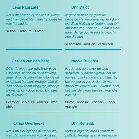
Jean Paul Later
Dhr. Vrugt
Als ik hier alleen rij ben ik stil. Alleen
Ik gebruik deze weg om de
met mijn gedachten, aan het genieten
omgeving te verkennen en te kijken
van het stukje.
wat Zuid Holland te bieden heeft ten
opzichte van Zeeland. En dat is veel
school
-
Jean Paul Later
meer dan je op het eerste gezicht
zou denken.
schaatsen
-
muziek
-
verhuizen
Jeroen van den Berg
Nicole Ruijgrok
Dit is de weg naar mijn broertje in
Ik zag een auto over de weg
Pijnacker. Ik ben nu al de tel kwijt,
slingeren. Ik dacht eigenlijk dat die
maar dit is de zoveelste rotonde die
mensen zoekende waren. Maar bij
we gehad hebben. Vroeger was dit
het passeren zag ik dat die man
een heerlijk recht weggetje, waar je
onwel geworden was. Ik kende hem,
lekker op kon doorracen. Dat gaat
het was de vader van een vriendin
nu niet meer.
van mij.
Leefbaar Berkel en Roderijs
-
weg
-
Motor
-
ongeluk
-
vriendin
-
vader
-
strijd
vriendin
Karina Overbeeke
Dhr. Rensink
Als ik nu hier rijd dan heeft dat wel
Niets is blijvend, alles veranderd.
wat. Van oorsprong kom ik uit een
Zelfs ik. Vroeger was ik een mooie