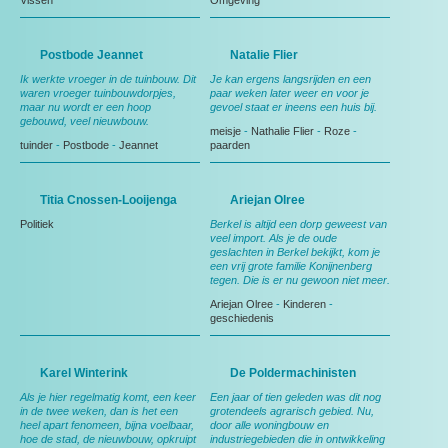
Vissen
Omgeving
Postbode Jeannet
Natalie Flier
Ik werkte vroeger in de tuinbouw. Dit
Je kan ergens langsrijden en een
waren vroeger tuinbouwdorpjes,
paar weken later weer en voor je
maar nu wordt er een hoop
gevoel staat er ineens een huis bij.
gebouwd, veel nieuwbouw.
meisje
-
Nathalie Flier
-
Roze
-
tuinder
-
Postbode
-
Jeannet
paarden
Titia Cnossen-Looijenga
Ariejan Olree
Politiek
Berkel is altijd een dorp geweest van
veel import. Als je de oude
geslachten in Berkel bekijkt, kom je
een vrij grote familie Konijnenberg
tegen. Die is er nu gewoon niet meer.
Ariejan Olree
-
Kinderen
-
geschiedenis
Karel Winterink
De Poldermachinisten
Als je hier regelmatig komt, een keer
Een jaar of tien geleden was dit nog
in de twee weken, dan is het een
grotendeels agrarisch gebied. Nu,
heel apart fenomeen, bijna voelbaar,
door alle woningbouw en
hoe de stad, de nieuwbouw, opkruipt
industriegebieden die in ontwikkeling