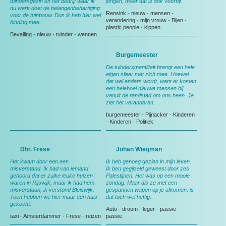
tuindersgezin en het bedrijf waar ik
jongen, maar dat is ook voorbij.
nu werk doet de belangenbehartiging
Rensink
-
nieuw
-
mensen
-
voor de tuinbouw. Dus ik heb hier wel
verandering
-
mijn vrouw
-
Bijen
-
binding mee.
plastic people
-
kippen
Bevalling
-
nieuw
-
tuinder
-
wennen
Burgemeester
De tuindersmentliteit brengt een hele
eigen sfeer met zich mee. Hoewel
dat wel anders wordt, want er komen
een heleboel nieuwe mensen bij
vanuit de randstad om ons heen. Je
ziet het veranderen.
burgemeester
-
Pijnacker
-
Kinderen
-
Kinderen
-
Politiek
Dhr. Frese
Johan Wiegman
Het kwam door een een
Ik heb genoeg gezien in mijn leven.
misverstand. Ik had van iemand
Ik ben gegijzeld geweest door zes
gehoord dat er zulke leuke huizen
Palestijnen. Het was op een mooie
waren in Rijswijk, maar ik had hem
zondag. Maar als ze met een
misverstaan; ik verstond Bleiswijk.
gespannen wapen op je afkomen, is
Toen hebben we hier maar een huis
dat toch wel heftig.
gekocht.
Auto
-
droom
-
leger
-
passie
-
taxi
-
Amsterdammer
-
Frese
-
reizen
passie