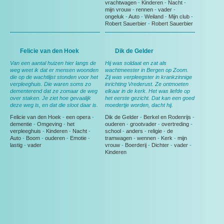
vrachtwagen
-
Kinderen
-
Nacht
-
mijn vrouw
-
rennen
-
vader
-
ongeluk
-
Auto
-
Weiland
-
Mijn club
-
Robert Sauerbier
-
Robert Sauerbier
Felicie van den Hoek
Dik de Gelder
Van een aantal huizen hier langs de
Hij was soldaat en zat als
weg weet ik dat er mensen woonden
wachtmeester in Bergen op Zoom.
die op de wachtlijst stonden voor het
Zij was verpleegster in krankzinnige
verpleeghuis. Die waren soms zo
inrichting Vrederust. Ze ontmoeten
dementerend dat ze zomaar de weg
elkaar in de kerk. Het was liefde op
over staken. Je ziet hoe gevaalijk
het eerste gezicht. Dat kan een goed
deze weg is, en dat die sloot daar is.
moedertje worden, dacht hij.
Felicie van den Hoek
-
een opera
-
Dik de Gelder
-
Berkel en Rodenrijs
-
dementie
-
Omgeving
-
het
ouderen
-
grootvader
-
overtreding
-
verpleeghuis
-
Kinderen
-
Nacht
-
school
-
anders
-
religie
-
de
Auto
-
Boom
-
ouderen
-
Emotie
-
tramwagen
-
wennen
-
Kerk
-
mijn
lastig
-
vader
vrouw
-
Boerderij
-
Dichter
-
vader
-
Kinderen