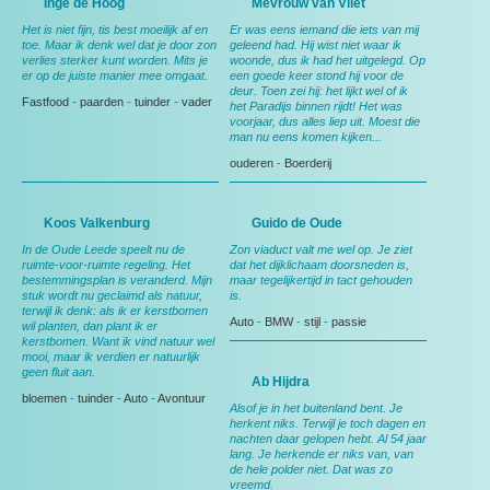
Inge de Hoog
Mevrouw van Vliet
Het is niet fijn, tis best moeilijk af en
Er was eens iemand die iets van mij
toe. Maar ik denk wel dat je door zon
geleend had. Hij wist niet waar ik
verlies sterker kunt worden. Mits je
woonde, dus ik had het uitgelegd. Op
er op de juiste manier mee omgaat.
een goede keer stond hij voor de
deur. Toen zei hij: het lijkt wel of ik
Fastfood
-
paarden
-
tuinder
-
vader
het Paradijs binnen rijdt! Het was
voorjaar, dus alles liep uit. Moest die
man nu eens komen kijken...
ouderen
-
Boerderij
Koos Valkenburg
Guido de Oude
In de Oude Leede speelt nu de
Zon viaduct valt me wel op. Je ziet
ruimte-voor-ruimte regeling. Het
dat het dijklichaam doorsneden is,
bestemmingsplan is veranderd. Mijn
maar tegelijkertijd in tact gehouden
stuk wordt nu geclaimd als natuur,
is.
terwijl ik denk: als ik er kerstbomen
Auto
-
BMW
-
stijl
-
passie
wil planten, dan plant ik er
kerstbomen. Want ik vind natuur wel
mooi, maar ik verdien er natuurlijk
geen fluit aan.
Ab Hijdra
bloemen
-
tuinder
-
Auto
-
Avontuur
Alsof je in het buitenland bent. Je
herkent niks. Terwijl je toch dagen en
nachten daar gelopen hebt. Al 54 jaar
lang. Je herkende er niks van, van
de hele polder niet. Dat was zo
vreemd.