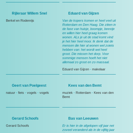
Rijleraar Willem Snel
Eduard van Gijzen
Berkel en Rodenrijs
Van de kopers komen er heel veel uit
Rotterdam en Den Haag. Die zitten in
de fase van huisje, boompje, beestje
en willen hier heel graag komen
wonen. ALs je uit de stad komt vind
je het hier heel mooi. Ik denk dat de
mensen die hier al wonen wel zoiets
hebben van: het wordt wel heel
groot. Die missen het dorp. Voor
sommige mensen hoeft het niet
allemaal zo groot en zo massaal.
Eduard van Gijzen
-
makelaar
Geert van Poelgeest
Kees van den Bemt
natuur
-
fiets
-
vogels
-
vogels
muziek
-
Rotterdam
-
Kees van den
Bemt
Gerard Schoofs
Bas van Leeuwen
Gerard Schoofs
Er is hier in de afgelopen vijf jaar net
zoveel veranderd als in de vijftig jaar