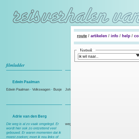
route
/
artikelen
/
info
/
help
/
co
Vertrek
filmladder
Edwin Paalman
Johan Westmaas
Edwin Paalman
-
Volkswagen
-
Busje
Johan Westmaas
Adrie van den Berg
Rien Bakker
Die weg is al zo vaak omgelegd. Er
weg
wordt hier ook zo ontzettend veel
gebouwd. Er waren momenten dat ik
moest zoeken; moet ik nou links of