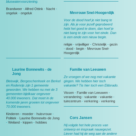
bluswatervoorziening.
Brandweer
-
Alfred Ottink
-
Nacht
-
Mevrouw Snel-Hoogerdijk
ongeluk
-
ongeluk
Voor de dood hoef je niet bang te
zijn. Als je voor jezelf geprobeerd
hebt het goed te doen, dan hoef je
niet bang te zijn voor het einde. Dan
is een einde een nieuw begin.
religie
-
vrijwilliger
-
Christelijk
-
gezin
-
dood
-
begin
-
Mevrouw Snel-
Hoogerdijk
Laurine Bonnewits - de
Familie van Leeuwen
Jong
Ze vroegen of we nog met vakantie
Bleiswijk, Bergeschenhoek en Berkel
gingen. We hebben hier toch
en Rodenrijs zijn 1 gemeente
vakantie? Tis hier toch een Eldorado.
geworden. We hebben nu met de 3
Vissen
-
Familie van Leeuwen
-
gemeenten bijelkaar ongeveer
verandering
-
vakantie
-
vakantie
-
40.000 inwoners. Dat moet in de
tuincentrum
-
verkering
-
verkering
komende jaren groeien tot ongeveer
70.000 inwoners.
Kinderen
-
moeder
-
huisvrouw
-
Cors Jansen
Politiek
-
Laurine Bonnewits-de Jong
-
Weiland
-
kippen
-
hobbies
Hij volgde het hele proces van
ontwerp en inspraak nauwgezet.
Liever had hij de weg aan de andere