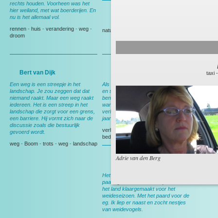
rechts houden. Voorheen was het
hier weiland, met wat boerderijen. En
nu is het allemaal vol.
Gedeputeerde Evertse
rennen
-
huis
-
verandering
-
weg
-
natuur
-
Politiek
droom
Bert van Dijk
Andy Wibier
taxi
Een weg is een streepje in het
Als ik hier rij denk ik aan ruimte, rust
landschap. Je zou zeggen dat dat
en schapen. En aan thuis, want dan
niemand raakt. Maar een weg raakt
ben ik op weg naar huis. Nog wel,
iedereen. Het is een streep in het
want over een maand ga ik
landschap die zorgt voor een grens,
verhuizen, dan heb ik deze weg 15
een barriere. Hij vormt zich naar de
jaar gereden.
discussie zoals die bestuurlijk
verhuizen
-
Berkel en Rodenrijs
-
gevoerd wordt.
bedrijf
-
tuin
weg
-
Boom
-
trots
-
weg
-
landschap
Adrie van den Berg
Bert van Leeuwen
Het meeste werk werd nog met het
paard gedaan. In het voorjaar werd
het land klaargemaakt voor het
weideseizoen. Met het paard voor de
eg. Ik liep er naast en zocht nestjes
van weidevogels.