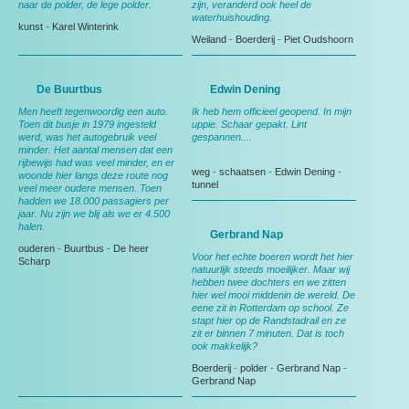
naar de polder, de lege polder.
zijn, veranderd ook heel de
waterhuishouding.
kunst
-
Karel Winterink
Weiland
-
Boerderij
-
Piet Oudshoorn
De Buurtbus
Edwin Dening
Men heeft tegenwoordig een auto.
Ik heb hem officieel geopend. In mijn
Toen dit busje in 1979 ingesteld
uppie. Schaar gepakt. Lint
werd, was het autogebruik veel
gespannen....
minder. Het aantal mensen dat een
rijbewijs had was veel minder, en er
weg
-
schaatsen
-
Edwin Dening
-
woonde hier langs deze route nog
tunnel
veel meer oudere mensen. Toen
hadden we 18.000 passagiers per
jaar. Nu zijn we blij als we er 4.500
halen.
Gerbrand Nap
ouderen
-
Buurtbus
-
De heer
Voor het echte boeren wordt het hier
Scharp
natuurlijk steeds moeilijker. Maar wij
hebben twee dochters en we zitten
hier wel mooi middenin de wereld. De
eene zit in Rotterdam op school. Ze
stapt hier op de Randstadrail en ze
zit er binnen 7 minuten. Dat is toch
ook makkelijk?
Boerderij
-
polder
-
Gerbrand Nap
-
Gerbrand Nap