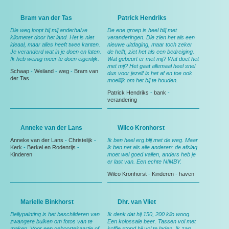
Bram van der Tas
Patrick Hendriks
Die weg loopt bij mij anderhalve
De ene groep is heel blij met
kilometer door het land. Het is niet
veranderingen. Die zien het als een
ideaal, maar alles heeft twee kanten.
nieuwe uitdaging, maar toch zeker
Je veranderd wat in je doen en laten.
de helft, ziet het als een bedreiging.
Ik heb weinig meer te doen eigenlijk.
Wat gebeurt er met mij? Wat doet het
met mij? Het gaat allemaal heel snel
Schaap
-
Weiland
-
weg
-
Bram van
dus voor jezelf is het af en toe ook
der Tas
moeilijk om het bij te houden.
Patrick Hendriks
-
bank
-
verandering
Anneke van der Lans
Wilco Kronhorst
Anneke van der Lans
-
Christelijk
-
Ik ben heel erg blij met de weg. Maar
Kerk
-
Berkel en Rodenrijs
-
ik ben net als alle anderen: de afslag
Kinderen
moet wel goed vallen, anders heb je
er last van. Een echte NIMBY.
Wilco Kronhorst
-
Kinderen
-
haven
Marielle Binkhorst
Dhr. van Vliet
Bellypainting is het beschilderen van
Ik denk dat hij 150, 200 kilo woog.
zwangere buiken om fotos van te
Een kolossale beer. Tassen vol met
maken. Voor een geboortekaartje of
koffie stond hij vol te laden. Ik zag