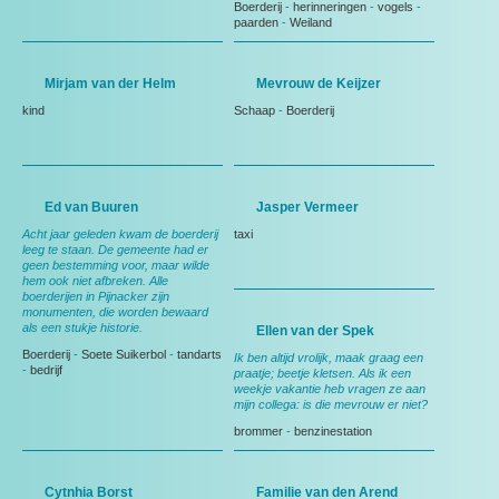
Boerderij
-
herinneringen
-
vogels
-
paarden
-
Weiland
Mirjam van der Helm
Mevrouw de Keijzer
kind
Schaap
-
Boerderij
Ed van Buuren
Jasper Vermeer
Acht jaar geleden kwam de boerderij
taxi
leeg te staan. De gemeente had er
geen bestemming voor, maar wilde
hem ook niet afbreken. Alle
boerderijen in Pijnacker zijn
monumenten, die worden bewaard
als een stukje historie.
Ellen van der Spek
Boerderij
-
Soete Suikerbol
-
tandarts
Ik ben altijd vrolijk, maak graag een
-
bedrijf
praatje; beetje kletsen. Als ik een
weekje vakantie heb vragen ze aan
mijn collega: is die mevrouw er niet?
brommer
-
benzinestation
Cytnhia Borst
Familie van den Arend