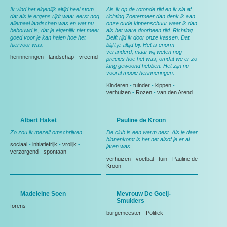
Ik vind het eigenlijk altijd heel stom
Als ik op de rotonde rijd en ik sla af
dat als je ergens rijdt waar eerst nog
richting Zoetermeer dan denk ik aan
allemaal landschap was en wat nu
onze oude kippenschuur waar ik dan
bebouwd is, dat je eigenlijk niet meer
als het ware doorheen rijd. Richting
goed voor je kan halen hoe het
Delft rijd ik door onze kassen. Dat
hiervoor was.
blijft je altijd bij. Het is enorm
veranderd, maar wij weten nog
herinneringen
-
landschap
-
vreemd
precies hoe het was, omdat we er zo
lang gewoond hebben. Het zijn nu
vooral mooie herinneringen.
Kinderen
-
tuinder
-
kippen
-
verhuizen
-
Rozen
-
van den Arend
Albert Haket
Pauline de Kroon
Zo zou ik mezelf omschrijven...
De club is een warm nest. Als je daar
binnenkomt is het net alsof je er al
sociaal
-
initiatiefrijk
-
vrolijk
-
jaren was.
verzorgend
-
spontaan
verhuizen
-
voetbal
-
tuin
-
Pauline de
Kroon
Madeleine Soen
Mevrouw De Goeij-
Smulders
forens
burgemeester
-
Politiek