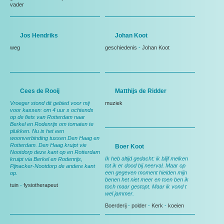
vader
Jos Hendriks
Johan Koot
weg
geschiedenis
-
Johan Koot
Cees de Rooij
Matthijs de Ridder
Vroeger stond dit gebied voor mij
muziek
voor kassen: om 4 uur s ochtends
op de fiets van Rotterdam naar
Berkel en Rodenrijs om tomaten te
plukken. Nu is het een
woonverbinding tussen Den Haag en
Rotterdam. Den Haag kruipt vie
Boer Koot
Nootdorp deze kant op en Rotterdam
Ik heb altijd gedacht: ik blijf melken
kruipt via Berkel en Rodenrijs,
tot ik er dood bij neerval. Maar op
Pijnacker-Nootdorp de andere kant
een gegeven moment hielden mijn
op.
benen het niet meer en toen ben ik
tuin
-
fysiotherapeut
toch maar gestopt. Maar ik vond t
wel jammer.
Boerderij
-
polder
-
Kerk
-
koeien