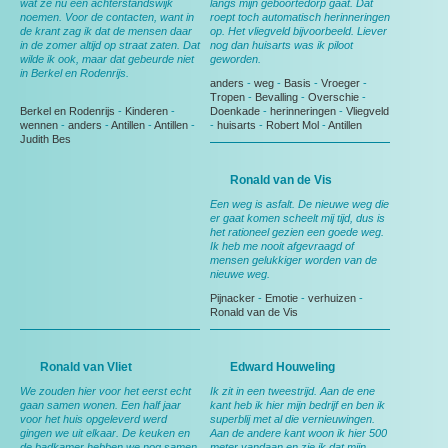
wat ze nu een achterstandswijk
langs mijn geboortedorp gaat. Dat
noemen. Voor de contacten, want in
roept toch automatisch herinneringen
de krant zag ik dat de mensen daar
op. Het vliegveld bijvoorbeeld. Liever
in de zomer altijd op straat zaten. Dat
nog dan huisarts was ik piloot
wilde ik ook, maar dat gebeurde niet
geworden.
in Berkel en Rodenrijs.
anders
-
weg
-
Basis
-
Vroeger
-
Tropen
-
Bevalling
-
Overschie
-
Berkel en Rodenrijs
-
Kinderen
-
Doenkade
-
herinneringen
-
Vliegveld
wennen
-
anders
-
Antillen
-
Antillen
-
-
huisarts
-
Robert Mol
-
Antillen
Judith Bes
Ronald van de Vis
Een weg is asfalt. De nieuwe weg die
er gaat komen scheelt mij tijd, dus is
het rationeel gezien een goede weg.
Ik heb me nooit afgevraagd of
mensen gelukkiger worden van de
nieuwe weg.
Pijnacker
-
Emotie
-
verhuizen
-
Ronald van de Vis
Ronald van Vliet
Edward Houweling
We zouden hier voor het eerst echt
Ik zit in een tweestrijd. Aan de ene
gaan samen wonen. Een half jaar
kant heb ik hier mijn bedrijf en ben ik
voor het huis opgeleverd werd
superblij met al die vernieuwingen.
gingen we uit elkaar. De keuken en
Aan de andere kant woon ik hier 500
de badkamer hebben we nog samen
meter vandaan en zie ik dat mijn