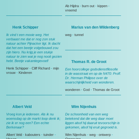
Ab Hijdra
-
burn out
-
kippen
-
vreemd
Henk Schipper
Marius van den Wildenberg
Ik vind t een mooie weg. Het
weg
-
tunnel
verbaast me dat er nog zon stuk
natuur achter Pijnacker ligt. Ik dacht
dat het een beetje volgebouwd zou
zijn hiero. Nu krijg je een stukje
natuur te zien wat je nog nooit gezien
hebt. Beetje vakantiegevoel!
Thomas R. de Groot
Henk Schipper
-
Cliff Richard
-
mijn
Een hoorcollege godsdienstfilosofie
vrouw
-
Kinderen
in de wasstraat en op de N470: Proff.
Dr. Herman Philipse over de
waarschijnlijkheid van wonderen.
wonderen
-
God
-
Thomas de Groot
Albert Veld
Wim Nijenhuis
Vroeg kon je iedereen. Als ik nu
De schoonheid van een weg
woensdag op de markt loop denk ik;
betekend dat die weg daar moet
zie ik er nog een? Een echte
liggen alsof hij daaruit tevoorschijn is
Berkenaar?
gekomen, alsof hij eruit gegroeid is.
Albert Veld
-
kabouters
-
tuinder
-
Wim Nijenhuis
-
weg
-
ontwerp
-