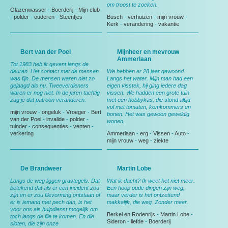
om troost te zoeken.
Glazenwasser
-
Boerderij
-
Mijn club
-
polder
-
ouderen
-
Steentjes
Busch
-
verhuizen
-
mijn vrouw
-
Kerk
-
verandering
-
vakantie
Bert van der Poel
Mijnheer en mevrouw
Ammerlaan
Tot 1983 heb ik gevent langs de
deuren. Het contact met de mensen
We hebben er 28 jaar gewoond.
was fijn. De mensen waren niet zo
Langs het water. Mijn man had een
gejaagd als nu. Tweeverdieners
eigen visstek, hij ging iedere dag
waren er nog niet. In de jaren tachtig
vissen. We hadden een grote tuin
zag je dat patroon veranderen.
met een hobbykas, die stond altijd
vol met tomaten, komkommers en
mijn vrouw
-
ongeluk
-
Vroeger
-
Bert
bonen. Het was gewoon geweldig
van der Poel
-
invalide
-
polder
-
wonen.
tuinder
-
consequenties
-
venten
-
verkering
Ammerlaan
-
erg
-
Vissen
-
Auto
-
mijn vrouw
-
weg
-
ziekte
De Brandweer
Martin Lobe
Langs de weg liggen grastegels. Dat
Wat ik dacht? Ik weet het niet meer.
betekend dat als er een incident zou
Een hoop oude dingen zijn weg,
zijn en er zou filevorming ontstaan of
maar verder is het ontzettend
er is iemand met pech dan, is het
makkelijk, die weg. Zonder meer.
voor ons als hulpdienst mogelijk om
Berkel en Rodenrijs
-
Martin Lobe
-
toch langs de file te komen. En die
Sideron
-
liefde
-
Boerderij
sloten, die zijn onze