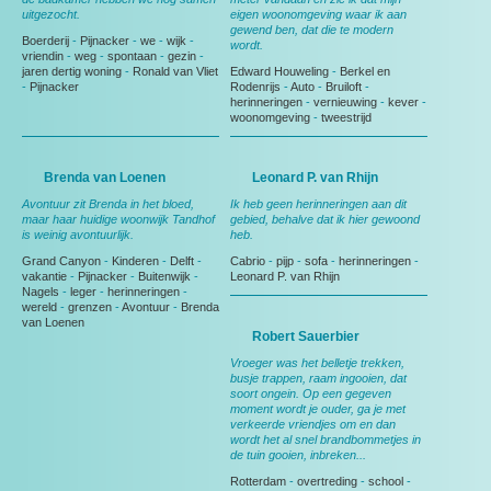
uitgezocht.
eigen woonomgeving waar ik aan
gewend ben, dat die te modern
Boerderij
-
Pijnacker
-
we
-
wijk
-
wordt.
vriendin
-
weg
-
spontaan
-
gezin
-
jaren dertig woning
-
Ronald van Vliet
Edward Houweling
-
Berkel en
-
Pijnacker
Rodenrijs
-
Auto
-
Bruiloft
-
herinneringen
-
vernieuwing
-
kever
-
woonomgeving
-
tweestrijd
Brenda van Loenen
Leonard P. van Rhijn
Avontuur zit Brenda in het bloed,
Ik heb geen herinneringen aan dit
maar haar huidige woonwijk Tandhof
gebied, behalve dat ik hier gewoond
is weinig avontuurlijk.
heb.
Grand Canyon
-
Kinderen
-
Delft
-
Cabrio
-
pijp
-
sofa
-
herinneringen
-
vakantie
-
Pijnacker
-
Buitenwijk
-
Leonard P. van Rhijn
Nagels
-
leger
-
herinneringen
-
wereld
-
grenzen
-
Avontuur
-
Brenda
van Loenen
Robert Sauerbier
Vroeger was het belletje trekken,
busje trappen, raam ingooien, dat
soort ongein. Op een gegeven
moment wordt je ouder, ga je met
verkeerde vriendjes om en dan
wordt het al snel brandbommetjes in
de tuin gooien, inbreken...
Rotterdam
-
overtreding
-
school
-