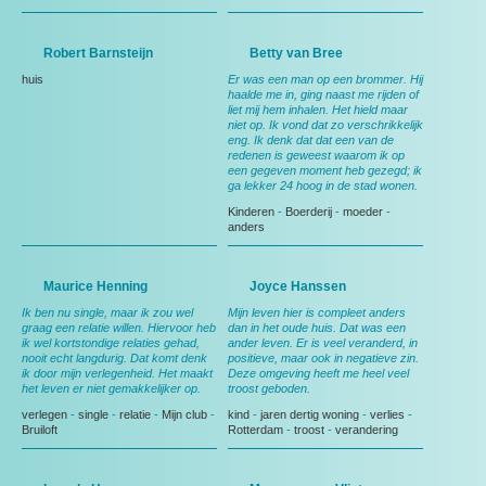
Robert Barnsteijn
Betty van Bree
huis
Er was een man op een brommer. Hij
haalde me in, ging naast me rijden of
liet mij hem inhalen. Het hield maar
niet op. Ik vond dat zo verschrikkelijk
eng. Ik denk dat dat een van de
redenen is geweest waarom ik op
een gegeven moment heb gezegd; ik
ga lekker 24 hoog in de stad wonen.
Kinderen
-
Boerderij
-
moeder
-
anders
Maurice Henning
Joyce Hanssen
Ik ben nu single, maar ik zou wel
Mijn leven hier is compleet anders
graag een relatie willen. Hiervoor heb
dan in het oude huis. Dat was een
ik wel kortstondige relaties gehad,
ander leven. Er is veel veranderd, in
nooit echt langdurig. Dat komt denk
positieve, maar ook in negatieve zin.
ik door mijn verlegenheid. Het maakt
Deze omgeving heeft me heel veel
het leven er niet gemakkelijker op.
troost geboden.
verlegen
-
single
-
relatie
-
Mijn club
-
kind
-
jaren dertig woning
-
verlies
-
Bruiloft
Rotterdam
-
troost
-
verandering