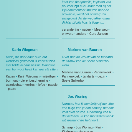
kant van de spoorlijn, in plaats van
pal voor zijn huis. Maar toen hij het
zijn commentaar stuurde naar de
provincie, werd het ontwerp zo
aangepast dat de weg alleen maar
dichter bij zijn huis te liggen....
verandering
-
nadeel
-
Meerweg
-
ontwerp
-
anders
-
Cors Jansen
Karin Wiegman
Marlene van Buuren
Karin, die door haar burn-out
Over hoe de vrouw van de tandarts
werkloos geworden is verliest zich
de vrouw van de Soete Suikerbol
met liefde in haar passie. Want wie
werd.
een burn-out heeft kan niet stil zitten.
Marlene van Buuren
-
Pannenkoek
-
Katten
-
Karin Wiegman
-
vrijwilliger
-
Pannenkoek
-
tandarts
-
gezin
-
burn out
-
dierenbescherming
-
Soete Suikerbol
gezelschap
-
verlies
-
liefde
-
passie
-
paars
Jos Woning
Normaal heb ik een fluitje bij me. Met
een fluitje kan je een schaap het hele
veld over sturen. Onderweg kan ik
dat oefenen. Ik kan hier fluiten wat ik
wil, niemand die het hoort.
Schaap
-
Jos Woning
-
Fluit
-
Kinderen
-
mijn vrouw