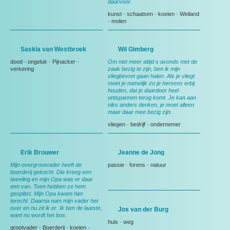
daarvoor.
kunst
-
schaatsen
-
koeien
-
Weiland
-
molen
Saskia van Westbroek
Wil Gimberg
dood
-
ongeluk
-
Pijnacker
-
Om niet meer altijd s avonds met de
verkering
zaak bezig te zijn, ben ik mijn
vliegbevret gaan halen. Als je vliegt
moet je namelijk zo je hersens erbij
houden, dat je daardoor heel
ontspannen terug komt. Je kan aan
niks anders denken, je moet alleen
maar daar mee bezig zijn.
vliegen
-
bedrijf
-
ondernemer
Erik Brouwer
Jeanne de Jong
Mijn overgrootvader heeft de
passie
-
forens
-
natuur
boerderij gekocht. Die kreeg een
tweeling en mijn Opa was er daar
een van. Toen hebben ze hem
gesplitst. Mijn Opa kwam hier
terecht. Daarna nam mijn vader het
over en nu zit ik er. Ik ben de laatste,
Jos van der Burg
want nu wordt het bos.
huis
-
weg
grootvader
-
Boerderij
-
koeien
-