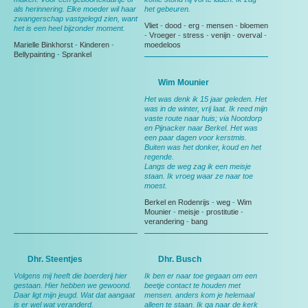
als herinnering. Elke moeder wil haar
het gebeuren.
zwangerschap vastgelegd zien, want
Vliet
-
dood
-
erg
-
mensen
-
bloemen
het is een heel bijzonder moment.
-
Vroeger
-
stress
-
venijn
-
overval
-
Marielle Binkhorst
-
Kinderen
-
moedeloos
Bellypainting
-
Sprankel
Wim Mounier
Het was denk ik 15 jaar geleden. Het
was in de winter, vrij laat. Ik reed mijn
vaste route naar huis; via Nootdorp
en Pijnacker naar Berkel. Het was
een paar dagen voor kerstmis.
Buiten was het donker, koud en het
regende.
Langs de weg zag ik een meisje
staan. Ik vroeg waar ze naar toe
moest.
Berkel en Rodenrijs
-
weg
-
Wim
Mounier
-
meisje
-
prostitutie
-
verandering
-
bang
Dhr. Steentjes
Dhr. Busch
Volgens mij heeft die boerderij hier
Ik ben er naar toe gegaan om een
gestaan. Hier hebben we gewoond.
beetje contact te houden met
Daar ligt mijn jeugd. Wat dat aangaat
mensen. anders kom je helemaal
is er wel wat veranderd.
alleen te staan. Ik ga naar de kerk