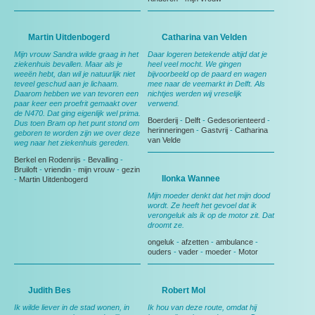
Martin Uitdenbogerd
Catharina van Velden
Mijn vrouw Sandra wilde graag in het
Daar logeren betekende altijd dat je
ziekenhuis bevallen. Maar als je
heel veel mocht. We gingen
weeën hebt, dan wil je natuurlijk niet
bijvoorbeeld op de paard en wagen
teveel geschud aan je lichaam.
mee naar de veemarkt in Delft. Als
Daarom hebben we van tevoren een
nichtjes werden wij vreselijk
paar keer een proefrit gemaakt over
verwend.
de N470. Dat ging eigenlijk wel prima.
Boerderij
-
Delft
-
Gedesorienteerd
-
Dus toen Bram op het punt stond om
herinneringen
-
Gastvrij
-
Catharina
geboren te worden zijn we over deze
van Velde
weg naar het ziekenhuis gereden.
Berkel en Rodenrijs
-
Bevalling
-
Bruiloft
-
vriendin
-
mijn vrouw
-
gezin
Ilonka Wannee
-
Martin Uitdenbogerd
Mijn moeder denkt dat het mijn dood
wordt. Ze heeft het gevoel dat ik
verongeluk als ik op de motor zit. Dat
droomt ze.
ongeluk
-
afzetten
-
ambulance
-
ouders
-
vader
-
moeder
-
Motor
Judith Bes
Robert Mol
Ik wilde liever in de stad wonen, in
Ik hou van deze route, omdat hij