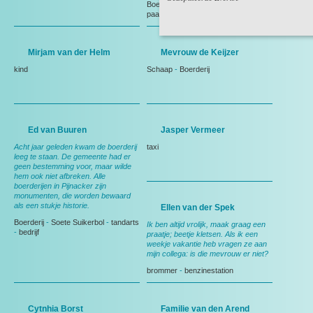
Boerderij
-
herinneringen
-
vogels
-
paarden
-
Weiland
Mirjam van der Helm
Mevrouw de Keijzer
kind
Schaap
-
Boerderij
Ed van Buuren
Jasper Vermeer
Acht jaar geleden kwam de boerderij
taxi
leeg te staan. De gemeente had er
geen bestemming voor, maar wilde
hem ook niet afbreken. Alle
boerderijen in Pijnacker zijn
monumenten, die worden bewaard
als een stukje historie.
Ellen van der Spek
Boerderij
-
Soete Suikerbol
-
tandarts
Ik ben altijd vrolijk, maak graag een
-
bedrijf
praatje; beetje kletsen. Als ik een
weekje vakantie heb vragen ze aan
mijn collega: is die mevrouw er niet?
brommer
-
benzinestation
Cytnhia Borst
Familie van den Arend