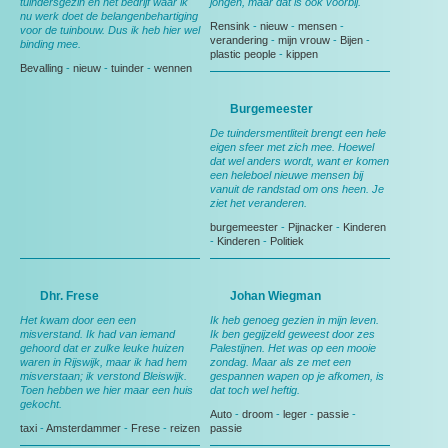
tuindersgezin en het bedrijf waar ik
jongen, maar dat is ook voorbij.
nu werk doet de belangenbehartiging
Rensink
-
nieuw
-
mensen
-
voor de tuinbouw. Dus ik heb hier wel
verandering
-
mijn vrouw
-
Bijen
-
binding mee.
plastic people
-
kippen
Bevalling
-
nieuw
-
tuinder
-
wennen
Burgemeester
De tuindersmentliteit brengt een hele
eigen sfeer met zich mee. Hoewel
dat wel anders wordt, want er komen
een heleboel nieuwe mensen bij
vanuit de randstad om ons heen. Je
ziet het veranderen.
burgemeester
-
Pijnacker
-
Kinderen
-
Kinderen
-
Politiek
Dhr. Frese
Johan Wiegman
Het kwam door een een
Ik heb genoeg gezien in mijn leven.
misverstand. Ik had van iemand
Ik ben gegijzeld geweest door zes
gehoord dat er zulke leuke huizen
Palestijnen. Het was op een mooie
waren in Rijswijk, maar ik had hem
zondag. Maar als ze met een
misverstaan; ik verstond Bleiswijk.
gespannen wapen op je afkomen, is
Toen hebben we hier maar een huis
dat toch wel heftig.
gekocht.
Auto
-
droom
-
leger
-
passie
-
taxi
-
Amsterdammer
-
Frese
-
reizen
passie