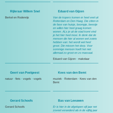
Rijleraar Willem Snel
Eduard van Gijzen
Berkel en Rodenrijs
Van de kopers komen er heel veel uit
Rotterdam en Den Haag. Die zitten in
de fase van huisje, boompje, beestje
en willen hier heel graag komen
wonen. ALs je uit de stad komt vind
je het hier heel mooi. Ik denk dat de
mensen die hier al wonen wel zoiets
hebben van: het wordt wel heel
groot. Die missen het dorp. Voor
sommige mensen hoeft het niet
allemaal zo groot en zo massaal.
Eduard van Gijzen
-
makelaar
Geert van Poelgeest
Kees van den Bemt
natuur
-
fiets
-
vogels
-
vogels
muziek
-
Rotterdam
-
Kees van den
Bemt
Gerard Schoofs
Bas van Leeuwen
Gerard Schoofs
Er is hier in de afgelopen vijf jaar net
zoveel veranderd als in de vijftig jaar