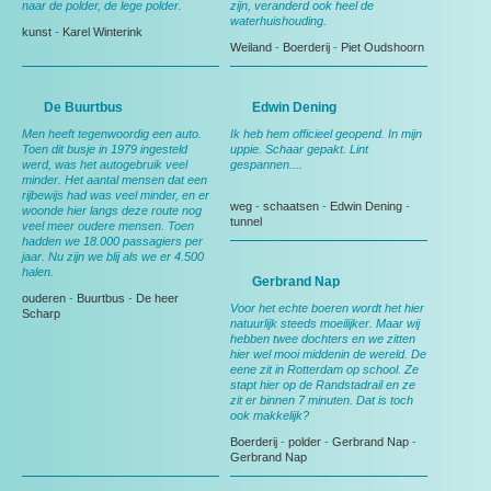
naar de polder, de lege polder.
zijn, veranderd ook heel de
waterhuishouding.
kunst
-
Karel Winterink
Weiland
-
Boerderij
-
Piet Oudshoorn
De Buurtbus
Edwin Dening
Men heeft tegenwoordig een auto.
Ik heb hem officieel geopend. In mijn
Toen dit busje in 1979 ingesteld
uppie. Schaar gepakt. Lint
werd, was het autogebruik veel
gespannen....
minder. Het aantal mensen dat een
rijbewijs had was veel minder, en er
weg
-
schaatsen
-
Edwin Dening
-
woonde hier langs deze route nog
tunnel
veel meer oudere mensen. Toen
hadden we 18.000 passagiers per
jaar. Nu zijn we blij als we er 4.500
halen.
Gerbrand Nap
ouderen
-
Buurtbus
-
De heer
Voor het echte boeren wordt het hier
Scharp
natuurlijk steeds moeilijker. Maar wij
hebben twee dochters en we zitten
hier wel mooi middenin de wereld. De
eene zit in Rotterdam op school. Ze
stapt hier op de Randstadrail en ze
zit er binnen 7 minuten. Dat is toch
ook makkelijk?
Boerderij
-
polder
-
Gerbrand Nap
-
Gerbrand Nap