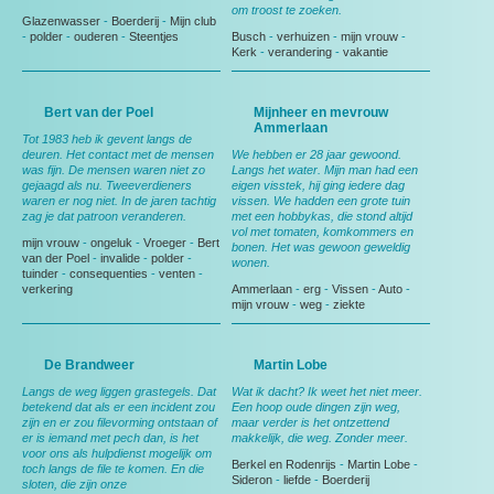
om troost te zoeken.
Glazenwasser
-
Boerderij
-
Mijn club
-
polder
-
ouderen
-
Steentjes
Busch
-
verhuizen
-
mijn vrouw
-
Kerk
-
verandering
-
vakantie
Bert van der Poel
Mijnheer en mevrouw
Ammerlaan
Tot 1983 heb ik gevent langs de
deuren. Het contact met de mensen
We hebben er 28 jaar gewoond.
was fijn. De mensen waren niet zo
Langs het water. Mijn man had een
gejaagd als nu. Tweeverdieners
eigen visstek, hij ging iedere dag
waren er nog niet. In de jaren tachtig
vissen. We hadden een grote tuin
zag je dat patroon veranderen.
met een hobbykas, die stond altijd
vol met tomaten, komkommers en
mijn vrouw
-
ongeluk
-
Vroeger
-
Bert
bonen. Het was gewoon geweldig
van der Poel
-
invalide
-
polder
-
wonen.
tuinder
-
consequenties
-
venten
-
verkering
Ammerlaan
-
erg
-
Vissen
-
Auto
-
mijn vrouw
-
weg
-
ziekte
De Brandweer
Martin Lobe
Langs de weg liggen grastegels. Dat
Wat ik dacht? Ik weet het niet meer.
betekend dat als er een incident zou
Een hoop oude dingen zijn weg,
zijn en er zou filevorming ontstaan of
maar verder is het ontzettend
er is iemand met pech dan, is het
makkelijk, die weg. Zonder meer.
voor ons als hulpdienst mogelijk om
Berkel en Rodenrijs
-
Martin Lobe
-
toch langs de file te komen. En die
Sideron
-
liefde
-
Boerderij
sloten, die zijn onze