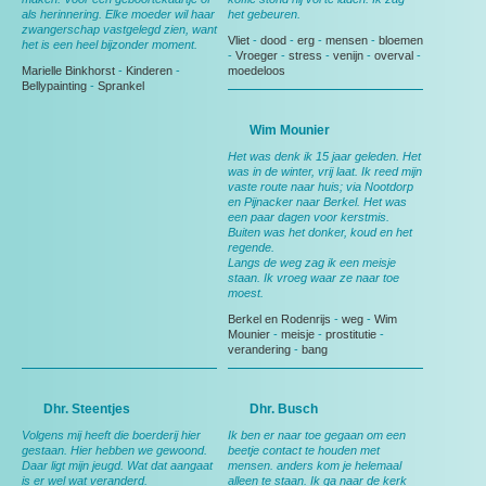
als herinnering. Elke moeder wil haar
het gebeuren.
zwangerschap vastgelegd zien, want
Vliet
-
dood
-
erg
-
mensen
-
bloemen
het is een heel bijzonder moment.
-
Vroeger
-
stress
-
venijn
-
overval
-
Marielle Binkhorst
-
Kinderen
-
moedeloos
Bellypainting
-
Sprankel
Wim Mounier
Het was denk ik 15 jaar geleden. Het
was in de winter, vrij laat. Ik reed mijn
vaste route naar huis; via Nootdorp
en Pijnacker naar Berkel. Het was
een paar dagen voor kerstmis.
Buiten was het donker, koud en het
regende.
Langs de weg zag ik een meisje
staan. Ik vroeg waar ze naar toe
moest.
Berkel en Rodenrijs
-
weg
-
Wim
Mounier
-
meisje
-
prostitutie
-
verandering
-
bang
Dhr. Steentjes
Dhr. Busch
Volgens mij heeft die boerderij hier
Ik ben er naar toe gegaan om een
gestaan. Hier hebben we gewoond.
beetje contact te houden met
Daar ligt mijn jeugd. Wat dat aangaat
mensen. anders kom je helemaal
is er wel wat veranderd.
alleen te staan. Ik ga naar de kerk