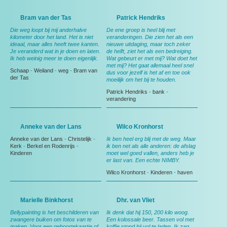
Bram van der Tas
Patrick Hendriks
Die weg loopt bij mij anderhalve
De ene groep is heel blij met
kilometer door het land. Het is niet
veranderingen. Die zien het als een
ideaal, maar alles heeft twee kanten.
nieuwe uitdaging, maar toch zeker
Je veranderd wat in je doen en laten.
de helft, ziet het als een bedreiging.
Ik heb weinig meer te doen eigenlijk.
Wat gebeurt er met mij? Wat doet het
met mij? Het gaat allemaal heel snel
Schaap
-
Weiland
-
weg
-
Bram van
dus voor jezelf is het af en toe ook
der Tas
moeilijk om het bij te houden.
Patrick Hendriks
-
bank
-
verandering
Anneke van der Lans
Wilco Kronhorst
Anneke van der Lans
-
Christelijk
-
Ik ben heel erg blij met de weg. Maar
Kerk
-
Berkel en Rodenrijs
-
ik ben net als alle anderen: de afslag
Kinderen
moet wel goed vallen, anders heb je
er last van. Een echte NIMBY.
Wilco Kronhorst
-
Kinderen
-
haven
Marielle Binkhorst
Dhr. van Vliet
Bellypainting is het beschilderen van
Ik denk dat hij 150, 200 kilo woog.
zwangere buiken om fotos van te
Een kolossale beer. Tassen vol met
maken. Voor een geboortekaartje of
koffie stond hij vol te laden. Ik zag