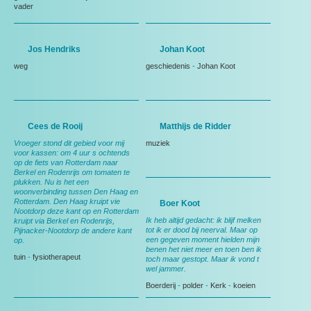
vader
Jos Hendriks
Johan Koot
weg
geschiedenis
-
Johan Koot
Cees de Rooij
Matthijs de Ridder
Vroeger stond dit gebied voor mij
muziek
voor kassen: om 4 uur s ochtends
op de fiets van Rotterdam naar
Berkel en Rodenrijs om tomaten te
plukken. Nu is het een
woonverbinding tussen Den Haag en
Rotterdam. Den Haag kruipt vie
Boer Koot
Nootdorp deze kant op en Rotterdam
Ik heb altijd gedacht: ik blijf melken
kruipt via Berkel en Rodenrijs,
tot ik er dood bij neerval. Maar op
Pijnacker-Nootdorp de andere kant
een gegeven moment hielden mijn
op.
benen het niet meer en toen ben ik
tuin
-
fysiotherapeut
toch maar gestopt. Maar ik vond t
wel jammer.
Boerderij
-
polder
-
Kerk
-
koeien