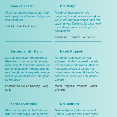
Jean Paul Later
Dhr. Vrugt
Als ik hier alleen rij ben ik stil. Alleen
Ik gebruik deze weg om de
met mijn gedachten, aan het genieten
omgeving te verkennen en te kijken
van het stukje.
wat Zuid Holland te bieden heeft ten
opzichte van Zeeland. En dat is veel
school
-
Jean Paul Later
meer dan je op het eerste gezicht
zou denken.
schaatsen
-
muziek
-
verhuizen
Jeroen van den Berg
Nicole Ruijgrok
Dit is de weg naar mijn broertje in
Ik zag een auto over de weg
Pijnacker. Ik ben nu al de tel kwijt,
slingeren. Ik dacht eigenlijk dat die
maar dit is de zoveelste rotonde die
mensen zoekende waren. Maar bij
we gehad hebben. Vroeger was dit
het passeren zag ik dat die man
een heerlijk recht weggetje, waar je
onwel geworden was. Ik kende hem,
lekker op kon doorracen. Dat gaat
het was de vader van een vriendin
nu niet meer.
van mij.
Leefbaar Berkel en Roderijs
-
weg
-
Motor
-
ongeluk
-
vriendin
-
vader
-
strijd
vriendin
Karina Overbeeke
Dhr. Rensink
Als ik nu hier rijd dan heeft dat wel
Niets is blijvend, alles veranderd.
wat. Van oorsprong kom ik uit een
Zelfs ik. Vroeger was ik een mooie