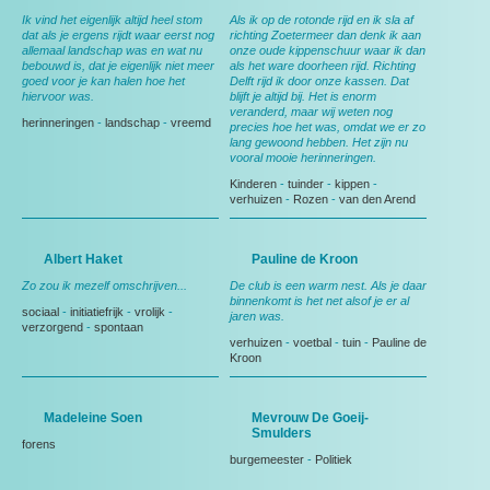
Ik vind het eigenlijk altijd heel stom
Als ik op de rotonde rijd en ik sla af
dat als je ergens rijdt waar eerst nog
richting Zoetermeer dan denk ik aan
allemaal landschap was en wat nu
onze oude kippenschuur waar ik dan
bebouwd is, dat je eigenlijk niet meer
als het ware doorheen rijd. Richting
goed voor je kan halen hoe het
Delft rijd ik door onze kassen. Dat
hiervoor was.
blijft je altijd bij. Het is enorm
veranderd, maar wij weten nog
herinneringen
-
landschap
-
vreemd
precies hoe het was, omdat we er zo
lang gewoond hebben. Het zijn nu
vooral mooie herinneringen.
Kinderen
-
tuinder
-
kippen
-
verhuizen
-
Rozen
-
van den Arend
Albert Haket
Pauline de Kroon
Zo zou ik mezelf omschrijven...
De club is een warm nest. Als je daar
binnenkomt is het net alsof je er al
sociaal
-
initiatiefrijk
-
vrolijk
-
jaren was.
verzorgend
-
spontaan
verhuizen
-
voetbal
-
tuin
-
Pauline de
Kroon
Madeleine Soen
Mevrouw De Goeij-
Smulders
forens
burgemeester
-
Politiek