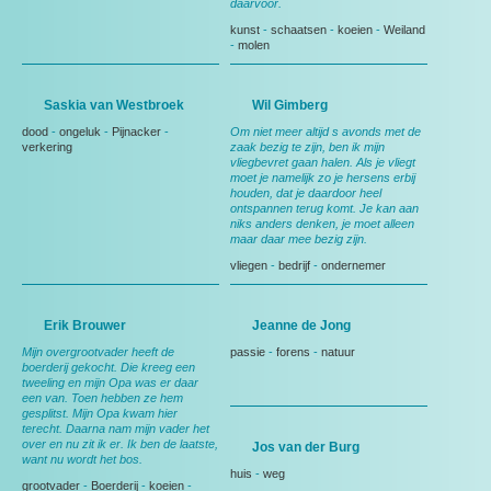
daarvoor.
kunst
-
schaatsen
-
koeien
-
Weiland
-
molen
Saskia van Westbroek
Wil Gimberg
dood
-
ongeluk
-
Pijnacker
-
Om niet meer altijd s avonds met de
verkering
zaak bezig te zijn, ben ik mijn
vliegbevret gaan halen. Als je vliegt
moet je namelijk zo je hersens erbij
houden, dat je daardoor heel
ontspannen terug komt. Je kan aan
niks anders denken, je moet alleen
maar daar mee bezig zijn.
vliegen
-
bedrijf
-
ondernemer
Erik Brouwer
Jeanne de Jong
Mijn overgrootvader heeft de
passie
-
forens
-
natuur
boerderij gekocht. Die kreeg een
tweeling en mijn Opa was er daar
een van. Toen hebben ze hem
gesplitst. Mijn Opa kwam hier
terecht. Daarna nam mijn vader het
over en nu zit ik er. Ik ben de laatste,
Jos van der Burg
want nu wordt het bos.
huis
-
weg
grootvader
-
Boerderij
-
koeien
-