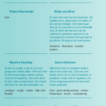
Robert Barnsteijn
Betty van Bree
huis
Er was een man op een brommer. Hij
haalde me in, ging naast me rijden of
liet mij hem inhalen. Het hield maar
niet op. Ik vond dat zo verschrikkelijk
eng. Ik denk dat dat een van de
redenen is geweest waarom ik op
een gegeven moment heb gezegd; ik
ga lekker 24 hoog in de stad wonen.
Kinderen
-
Boerderij
-
moeder
-
anders
Maurice Henning
Joyce Hanssen
Ik ben nu single, maar ik zou wel
Mijn leven hier is compleet anders
graag een relatie willen. Hiervoor heb
dan in het oude huis. Dat was een
ik wel kortstondige relaties gehad,
ander leven. Er is veel veranderd, in
nooit echt langdurig. Dat komt denk
positieve, maar ook in negatieve zin.
ik door mijn verlegenheid. Het maakt
Deze omgeving heeft me heel veel
het leven er niet gemakkelijker op.
troost geboden.
verlegen
-
single
-
relatie
-
Mijn club
-
kind
-
jaren dertig woning
-
verlies
-
Bruiloft
Rotterdam
-
troost
-
verandering