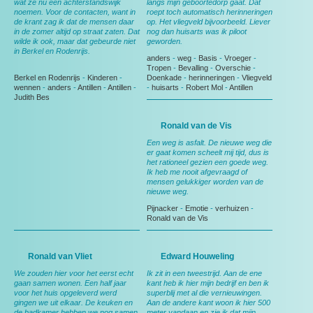
wat ze nu een achterstandswijk
langs mijn geboortedorp gaat. Dat
noemen. Voor de contacten, want in
roept toch automatisch herinneringen
de krant zag ik dat de mensen daar
op. Het vliegveld bijvoorbeeld. Liever
in de zomer altijd op straat zaten. Dat
nog dan huisarts was ik piloot
wilde ik ook, maar dat gebeurde niet
geworden.
in Berkel en Rodenrijs.
anders
-
weg
-
Basis
-
Vroeger
-
Tropen
-
Bevalling
-
Overschie
-
Berkel en Rodenrijs
-
Kinderen
-
Doenkade
-
herinneringen
-
Vliegveld
wennen
-
anders
-
Antillen
-
Antillen
-
-
huisarts
-
Robert Mol
-
Antillen
Judith Bes
Ronald van de Vis
Een weg is asfalt. De nieuwe weg die
er gaat komen scheelt mij tijd, dus is
het rationeel gezien een goede weg.
Ik heb me nooit afgevraagd of
mensen gelukkiger worden van de
nieuwe weg.
Pijnacker
-
Emotie
-
verhuizen
-
Ronald van de Vis
Ronald van Vliet
Edward Houweling
We zouden hier voor het eerst echt
Ik zit in een tweestrijd. Aan de ene
gaan samen wonen. Een half jaar
kant heb ik hier mijn bedrijf en ben ik
voor het huis opgeleverd werd
superblij met al die vernieuwingen.
gingen we uit elkaar. De keuken en
Aan de andere kant woon ik hier 500
de badkamer hebben we nog samen
meter vandaan en zie ik dat mijn