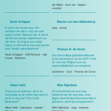
Ab Hijdra
-
burn out
-
kippen
-
vreemd
Henk Schipper
Marius van den Wildenberg
Ik vind t een mooie weg. Het
weg
-
tunnel
verbaast me dat er nog zon stuk
natuur achter Pijnacker ligt. Ik dacht
dat het een beetje volgebouwd zou
zijn hiero. Nu krijg je een stukje
natuur te zien wat je nog nooit gezien
hebt. Beetje vakantiegevoel!
Thomas R. de Groot
Henk Schipper
-
Cliff Richard
-
mijn
Een hoorcollege godsdienstfilosofie
vrouw
-
Kinderen
in de wasstraat en op de N470: Proff.
Dr. Herman Philipse over de
waarschijnlijkheid van wonderen.
wonderen
-
God
-
Thomas de Groot
Albert Veld
Wim Nijenhuis
Vroeg kon je iedereen. Als ik nu
De schoonheid van een weg
woensdag op de markt loop denk ik;
betekend dat die weg daar moet
zie ik er nog een? Een echte
liggen alsof hij daaruit tevoorschijn is
Berkenaar?
gekomen, alsof hij eruit gegroeid is.
Albert Veld
-
kabouters
-
tuinder
-
Wim Nijenhuis
-
weg
-
ontwerp
-