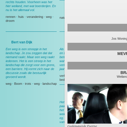
rechts houden. Voorheen was het
hier weiland, met wat boerderijen. En
nu is het allemaal vol.
Gedeputeerde Evertse
rennen
-
huis
-
verandering
-
weg
-
natuur
-
Politiek
droom
Jos Wonin
Bert van Dijk
Andy Wibier
Een weg is een streepje in het
Als ik hier rij denk ik aan ruimte, rust
landschap. Je zou zeggen dat dat
en schapen. En aan thuis, want dan
MEV
niemand raakt. Maar een weg raakt
ben ik op weg naar huis. Nog wel,
iedereen. Het is een streep in het
want over een maand ga ik
landschap die zorgt voor een grens,
verhuizen, dan heb ik deze weg 15
een barriere. Hij vormt zich naar de
jaar gereden.
BR
discussie zoals die bestuurlijk
verhuizen
-
Berkel en Rodenrijs
-
Weilan
gevoerd wordt.
bedrijf
-
tuin
weg
-
Boom
-
trots
-
weg
-
landschap
Bert van Leeuwen
Het meeste werk werd nog met het
paard gedaan. In het voorjaar werd
het land klaargemaakt voor het
weideseizoen. Met het paard voor de
eg. Ik liep er naast en zocht nestjes
van weidevogels.
Gedeputeerde Evertse