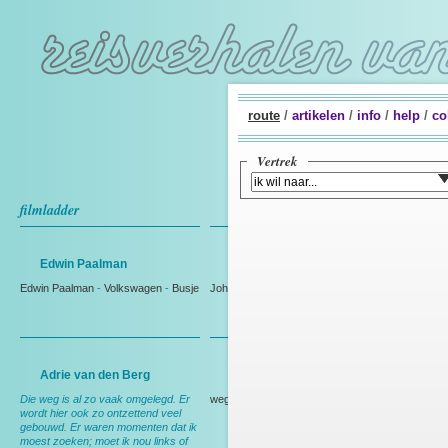
route
/
artikelen
/
info
/
help
/
co
Vertrek
filmladder
Edwin Paalman
Johan Westmaas
Edwin Paalman
-
Volkswagen
-
Busje
Johan Westmaas
Adrie van den Berg
Rien Bakker
Die weg is al zo vaak omgelegd. Er
weg
wordt hier ook zo ontzettend veel
gebouwd. Er waren momenten dat ik
moest zoeken; moet ik nou links of