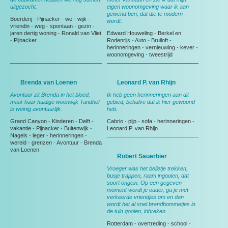
uitgezocht.
eigen woonomgeving waar ik aan
gewend ben, dat die te modern
Boerderij
-
Pijnacker
-
we
-
wijk
-
wordt.
vriendin
-
weg
-
spontaan
-
gezin
-
jaren dertig woning
-
Ronald van Vliet
Edward Houweling
-
Berkel en
-
Pijnacker
Rodenrijs
-
Auto
-
Bruiloft
-
herinneringen
-
vernieuwing
-
kever
-
woonomgeving
-
tweestrijd
Brenda van Loenen
Leonard P. van Rhijn
Avontuur zit Brenda in het bloed,
Ik heb geen herinneringen aan dit
maar haar huidige woonwijk Tandhof
gebied, behalve dat ik hier gewoond
is weinig avontuurlijk.
heb.
Grand Canyon
-
Kinderen
-
Delft
-
Cabrio
-
pijp
-
sofa
-
herinneringen
-
vakantie
-
Pijnacker
-
Buitenwijk
-
Leonard P. van Rhijn
Nagels
-
leger
-
herinneringen
-
wereld
-
grenzen
-
Avontuur
-
Brenda
van Loenen
Robert Sauerbier
Vroeger was het belletje trekken,
busje trappen, raam ingooien, dat
soort ongein. Op een gegeven
moment wordt je ouder, ga je met
verkeerde vriendjes om en dan
wordt het al snel brandbommetjes in
de tuin gooien, inbreken...
Rotterdam
-
overtreding
-
school
-