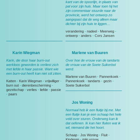
kant van de spoorlijn, in plaats van
pal voor zijn huis. Maar toen hij het
zijn commentaar stuurde naar de
provincie, werd het ontwerp zo
aangepast dat de weg alleen maar
dichter bij zijn huis te liggen....
verandering
-
nadeel
-
Meerweg
-
ontwerp
-
anders
-
Cors Jansen
Karin Wiegman
Marlene van Buuren
Karin, die door haar burn-out
Over hoe de vrouw van de tandarts
werkloos geworden is verliest zich
de vrouw van de Soete Suikerbol
met liefde in haar passie. Want wie
werd.
een burn-out heeft kan niet stil zitten.
Marlene van Buuren
-
Pannenkoek
-
Katten
-
Karin Wiegman
-
vrijwilliger
-
Pannenkoek
-
tandarts
-
gezin
-
burn out
-
dierenbescherming
-
Soete Suikerbol
gezelschap
-
verlies
-
liefde
-
passie
-
paars
Jos Woning
Normaal heb ik een fluitje bij me. Met
een fluitje kan je een schaap het hele
veld over sturen. Onderweg kan ik
dat oefenen. Ik kan hier fluiten wat ik
wil, niemand die het hoort.
Schaap
-
Jos Woning
-
Fluit
-
Kinderen
-
mijn vrouw