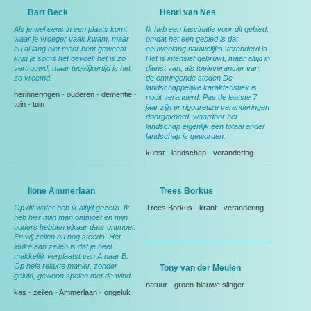
Bart Beck
Henri van Nes
Als je wel eens in een plaats komt
Ik heb een fascinatie voor dit gebied,
waar je vroeger vaak kwam, maar
omdat het een gebied is dat
nu al lang niet meer bent geweest
eeuwenlang nauwelijks veranderd is.
krijg je soms het gevoel: het is zo
Het is intensief gebruikt, maar altijd in
vertrouwd, maar tegelijkertijd is het
dienst van, als toeleverancier van,
zo vreemd.
de omringende steden De
landschappelijke karakteristiek is
herinneringen
-
ouderen
-
dementie
-
nooit veranderd. Pas de laatste 7
tuin
-
tuin
jaar zijn er rigoureuze veranderingen
doorgevoerd, waardoor het
landschap eigenlijk een totaal ander
landschap is geworden.
kunst
-
landschap
-
verandering
Ilone Ammerlaan
Trees Borkus
Op dit water heb ik altijd gezeild. Ik
Trees Borkus
-
krant
-
verandering
heb hier mijn man ontmoet en mijn
ouders hebben elkaar daar ontmoet.
En wij zeilen nu nog steeds. Het
leuke aan zeilen is dat je heel
makkelijk verplaatst van A naar B.
Op hele relaxte manier, zonder
Tony van der Meulen
geluid, gewoon spelen met de wind.
natuur
-
groen-blauwe slinger
kas
-
zeilen
-
Ammerlaan
-
ongeluk