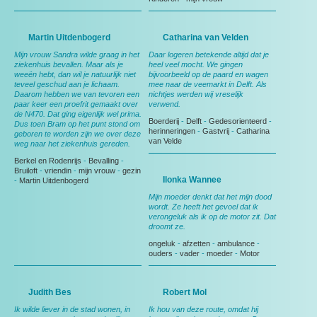
Martin Uitdenbogerd
Catharina van Velden
Mijn vrouw Sandra wilde graag in het
Daar logeren betekende altijd dat je
ziekenhuis bevallen. Maar als je
heel veel mocht. We gingen
weeën hebt, dan wil je natuurlijk niet
bijvoorbeeld op de paard en wagen
teveel geschud aan je lichaam.
mee naar de veemarkt in Delft. Als
Daarom hebben we van tevoren een
nichtjes werden wij vreselijk
paar keer een proefrit gemaakt over
verwend.
de N470. Dat ging eigenlijk wel prima.
Boerderij
-
Delft
-
Gedesorienteerd
-
Dus toen Bram op het punt stond om
herinneringen
-
Gastvrij
-
Catharina
geboren te worden zijn we over deze
van Velde
weg naar het ziekenhuis gereden.
Berkel en Rodenrijs
-
Bevalling
-
Bruiloft
-
vriendin
-
mijn vrouw
-
gezin
Ilonka Wannee
-
Martin Uitdenbogerd
Mijn moeder denkt dat het mijn dood
wordt. Ze heeft het gevoel dat ik
verongeluk als ik op de motor zit. Dat
droomt ze.
ongeluk
-
afzetten
-
ambulance
-
ouders
-
vader
-
moeder
-
Motor
Judith Bes
Robert Mol
Ik wilde liever in de stad wonen, in
Ik hou van deze route, omdat hij