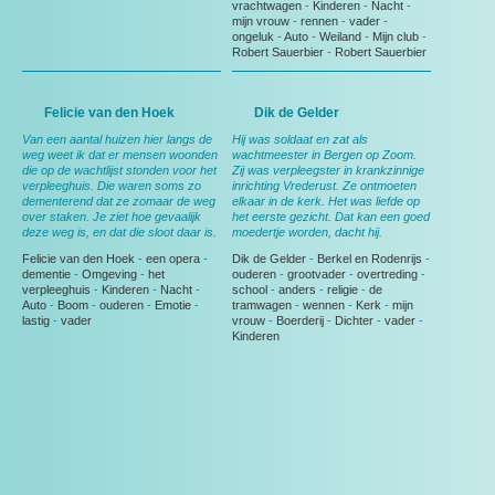
vrachtwagen
-
Kinderen
-
Nacht
-
mijn vrouw
-
rennen
-
vader
-
ongeluk
-
Auto
-
Weiland
-
Mijn club
-
Robert Sauerbier
-
Robert Sauerbier
Felicie van den Hoek
Dik de Gelder
Van een aantal huizen hier langs de
Hij was soldaat en zat als
weg weet ik dat er mensen woonden
wachtmeester in Bergen op Zoom.
die op de wachtlijst stonden voor het
Zij was verpleegster in krankzinnige
verpleeghuis. Die waren soms zo
inrichting Vrederust. Ze ontmoeten
dementerend dat ze zomaar de weg
elkaar in de kerk. Het was liefde op
over staken. Je ziet hoe gevaalijk
het eerste gezicht. Dat kan een goed
deze weg is, en dat die sloot daar is.
moedertje worden, dacht hij.
Felicie van den Hoek
-
een opera
-
Dik de Gelder
-
Berkel en Rodenrijs
-
dementie
-
Omgeving
-
het
ouderen
-
grootvader
-
overtreding
-
verpleeghuis
-
Kinderen
-
Nacht
-
school
-
anders
-
religie
-
de
Auto
-
Boom
-
ouderen
-
Emotie
-
tramwagen
-
wennen
-
Kerk
-
mijn
lastig
-
vader
vrouw
-
Boerderij
-
Dichter
-
vader
-
Kinderen