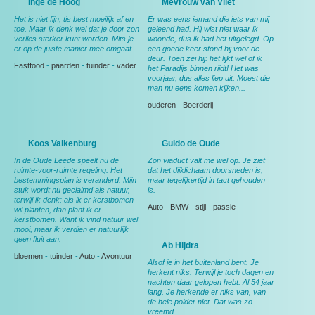
Inge de Hoog
Mevrouw van Vliet
Het is niet fijn, tis best moeilijk af en
Er was eens iemand die iets van mij
toe. Maar ik denk wel dat je door zon
geleend had. Hij wist niet waar ik
verlies sterker kunt worden. Mits je
woonde, dus ik had het uitgelegd. Op
er op de juiste manier mee omgaat.
een goede keer stond hij voor de
deur. Toen zei hij: het lijkt wel of ik
Fastfood
-
paarden
-
tuinder
-
vader
het Paradijs binnen rijdt! Het was
voorjaar, dus alles liep uit. Moest die
man nu eens komen kijken...
ouderen
-
Boerderij
Koos Valkenburg
Guido de Oude
In de Oude Leede speelt nu de
Zon viaduct valt me wel op. Je ziet
ruimte-voor-ruimte regeling. Het
dat het dijklichaam doorsneden is,
bestemmingsplan is veranderd. Mijn
maar tegelijkertijd in tact gehouden
stuk wordt nu geclaimd als natuur,
is.
terwijl ik denk: als ik er kerstbomen
Auto
-
BMW
-
stijl
-
passie
wil planten, dan plant ik er
kerstbomen. Want ik vind natuur wel
mooi, maar ik verdien er natuurlijk
geen fluit aan.
Ab Hijdra
bloemen
-
tuinder
-
Auto
-
Avontuur
Alsof je in het buitenland bent. Je
herkent niks. Terwijl je toch dagen en
nachten daar gelopen hebt. Al 54 jaar
lang. Je herkende er niks van, van
de hele polder niet. Dat was zo
vreemd.