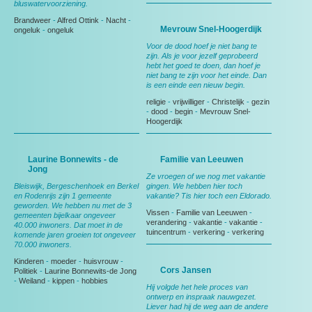
bluswatervoorziening.
Brandweer
-
Alfred Ottink
-
Nacht
-
Mevrouw Snel-Hoogerdijk
ongeluk
-
ongeluk
Voor de dood hoef je niet bang te
zijn. Als je voor jezelf geprobeerd
hebt het goed te doen, dan hoef je
niet bang te zijn voor het einde. Dan
is een einde een nieuw begin.
religie
-
vrijwilliger
-
Christelijk
-
gezin
-
dood
-
begin
-
Mevrouw Snel-
Hoogerdijk
Laurine Bonnewits - de
Familie van Leeuwen
Jong
Ze vroegen of we nog met vakantie
Bleiswijk, Bergeschenhoek en Berkel
gingen. We hebben hier toch
en Rodenrijs zijn 1 gemeente
vakantie? Tis hier toch een Eldorado.
geworden. We hebben nu met de 3
Vissen
-
Familie van Leeuwen
-
gemeenten bijelkaar ongeveer
verandering
-
vakantie
-
vakantie
-
40.000 inwoners. Dat moet in de
tuincentrum
-
verkering
-
verkering
komende jaren groeien tot ongeveer
70.000 inwoners.
Kinderen
-
moeder
-
huisvrouw
-
Cors Jansen
Politiek
-
Laurine Bonnewits-de Jong
-
Weiland
-
kippen
-
hobbies
Hij volgde het hele proces van
ontwerp en inspraak nauwgezet.
Liever had hij de weg aan de andere