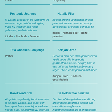
Vissen
Omgeving
Postbode Jeannet
Natalie Flier
Ik werkte vroeger in de tuinbouw. Dit
Je kan ergens langsrijden en een
waren vroeger tuinbouwdorpjes,
paar weken later weer en voor je
maar nu wordt er een hoop
gevoel staat er ineens een huis bij.
gebouwd, veel nieuwbouw.
meisje
-
Nathalie Flier
-
Roze
-
tuinder
-
Postbode
-
Jeannet
paarden
Titia Cnossen-Looijenga
Ariejan Olree
Politiek
Berkel is altijd een dorp geweest van
veel import. Als je de oude
geslachten in Berkel bekijkt, kom je
een vrij grote familie Konijnenberg
tegen. Die is er nu gewoon niet meer.
Ariejan Olree
-
Kinderen
-
geschiedenis
Karel Winterink
De Poldermachinisten
Als je hier regelmatig komt, een keer
Een jaar of tien geleden was dit nog
in de twee weken, dan is het een
grotendeels agrarisch gebied. Nu,
heel apart fenomeen, bijna voelbaar,
door alle woningbouw en
hoe de stad, de nieuwbouw, opkruipt
industriegebieden die in ontwikkeling