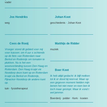
vader
Jos Hendriks
Johan Koot
weg
geschiedenis
-
Johan Koot
Cees de Rooij
Matthijs de Ridder
Vroeger stond dit gebied voor mij
muziek
voor kassen: om 4 uur s ochtends
op de fiets van Rotterdam naar
Berkel en Rodenrijs om tomaten te
plukken. Nu is het een
woonverbinding tussen Den Haag en
Rotterdam. Den Haag kruipt vie
Boer Koot
Nootdorp deze kant op en Rotterdam
Ik heb altijd gedacht: ik blijf melken
kruipt via Berkel en Rodenrijs,
tot ik er dood bij neerval. Maar op
Pijnacker-Nootdorp de andere kant
een gegeven moment hielden mijn
op.
benen het niet meer en toen ben ik
tuin
-
fysiotherapeut
toch maar gestopt. Maar ik vond t
wel jammer.
Boerderij
-
polder
-
Kerk
-
koeien