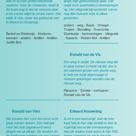
wat ze nu een achterstandswijk
langs mijn geboortedorp gaat. Dat
noemen. Voor de contacten, want in
roept toch automatisch herinneringen
de krant zag ik dat de mensen daar
op. Het vliegveld bijvoorbeeld. Liever
in de zomer altijd op straat zaten. Dat
nog dan huisarts was ik piloot
wilde ik ook, maar dat gebeurde niet
geworden.
in Berkel en Rodenrijs.
anders
-
weg
-
Basis
-
Vroeger
-
Tropen
-
Bevalling
-
Overschie
-
Berkel en Rodenrijs
-
Kinderen
-
Doenkade
-
herinneringen
-
Vliegveld
wennen
-
anders
-
Antillen
-
Antillen
-
-
huisarts
-
Robert Mol
-
Antillen
Judith Bes
Ronald van de Vis
Een weg is asfalt. De nieuwe weg die
er gaat komen scheelt mij tijd, dus is
het rationeel gezien een goede weg.
Ik heb me nooit afgevraagd of
mensen gelukkiger worden van de
nieuwe weg.
Pijnacker
-
Emotie
-
verhuizen
-
Ronald van de Vis
Ronald van Vliet
Edward Houweling
We zouden hier voor het eerst echt
Ik zit in een tweestrijd. Aan de ene
gaan samen wonen. Een half jaar
kant heb ik hier mijn bedrijf en ben ik
voor het huis opgeleverd werd
superblij met al die vernieuwingen.
gingen we uit elkaar. De keuken en
Aan de andere kant woon ik hier 500
de badkamer hebben we nog samen
meter vandaan en zie ik dat mijn