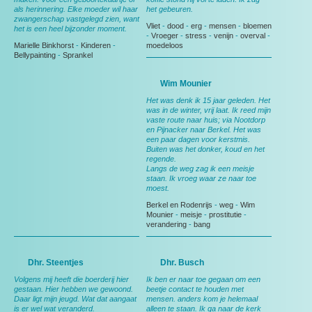
als herinnering. Elke moeder wil haar
het gebeuren.
zwangerschap vastgelegd zien, want
Vliet
-
dood
-
erg
-
mensen
-
bloemen
het is een heel bijzonder moment.
-
Vroeger
-
stress
-
venijn
-
overval
-
Marielle Binkhorst
-
Kinderen
-
moedeloos
Bellypainting
-
Sprankel
Wim Mounier
Het was denk ik 15 jaar geleden. Het
was in de winter, vrij laat. Ik reed mijn
vaste route naar huis; via Nootdorp
en Pijnacker naar Berkel. Het was
een paar dagen voor kerstmis.
Buiten was het donker, koud en het
regende.
Langs de weg zag ik een meisje
staan. Ik vroeg waar ze naar toe
moest.
Berkel en Rodenrijs
-
weg
-
Wim
Mounier
-
meisje
-
prostitutie
-
verandering
-
bang
Dhr. Steentjes
Dhr. Busch
Volgens mij heeft die boerderij hier
Ik ben er naar toe gegaan om een
gestaan. Hier hebben we gewoond.
beetje contact te houden met
Daar ligt mijn jeugd. Wat dat aangaat
mensen. anders kom je helemaal
is er wel wat veranderd.
alleen te staan. Ik ga naar de kerk