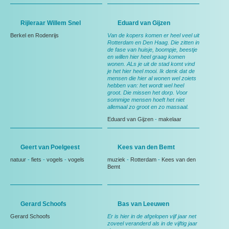
Rijleraar Willem Snel
Eduard van Gijzen
Berkel en Rodenrijs
Van de kopers komen er heel veel uit
Rotterdam en Den Haag. Die zitten in
de fase van huisje, boompje, beestje
en willen hier heel graag komen
wonen. ALs je uit de stad komt vind
je het hier heel mooi. Ik denk dat de
mensen die hier al wonen wel zoiets
hebben van: het wordt wel heel
groot. Die missen het dorp. Voor
sommige mensen hoeft het niet
allemaal zo groot en zo massaal.
Eduard van Gijzen
-
makelaar
Geert van Poelgeest
Kees van den Bemt
natuur
-
fiets
-
vogels
-
vogels
muziek
-
Rotterdam
-
Kees van den
Bemt
Gerard Schoofs
Bas van Leeuwen
Gerard Schoofs
Er is hier in de afgelopen vijf jaar net
zoveel veranderd als in de vijftig jaar