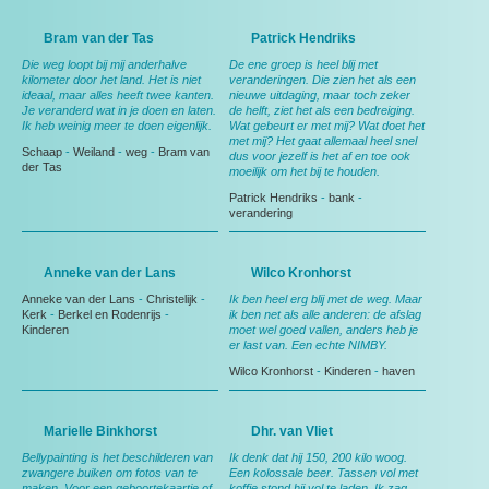
Bram van der Tas
Patrick Hendriks
Die weg loopt bij mij anderhalve
De ene groep is heel blij met
kilometer door het land. Het is niet
veranderingen. Die zien het als een
ideaal, maar alles heeft twee kanten.
nieuwe uitdaging, maar toch zeker
Je veranderd wat in je doen en laten.
de helft, ziet het als een bedreiging.
Ik heb weinig meer te doen eigenlijk.
Wat gebeurt er met mij? Wat doet het
met mij? Het gaat allemaal heel snel
Schaap
-
Weiland
-
weg
-
Bram van
dus voor jezelf is het af en toe ook
der Tas
moeilijk om het bij te houden.
Patrick Hendriks
-
bank
-
verandering
Anneke van der Lans
Wilco Kronhorst
Anneke van der Lans
-
Christelijk
-
Ik ben heel erg blij met de weg. Maar
Kerk
-
Berkel en Rodenrijs
-
ik ben net als alle anderen: de afslag
Kinderen
moet wel goed vallen, anders heb je
er last van. Een echte NIMBY.
Wilco Kronhorst
-
Kinderen
-
haven
Marielle Binkhorst
Dhr. van Vliet
Bellypainting is het beschilderen van
Ik denk dat hij 150, 200 kilo woog.
zwangere buiken om fotos van te
Een kolossale beer. Tassen vol met
maken. Voor een geboortekaartje of
koffie stond hij vol te laden. Ik zag