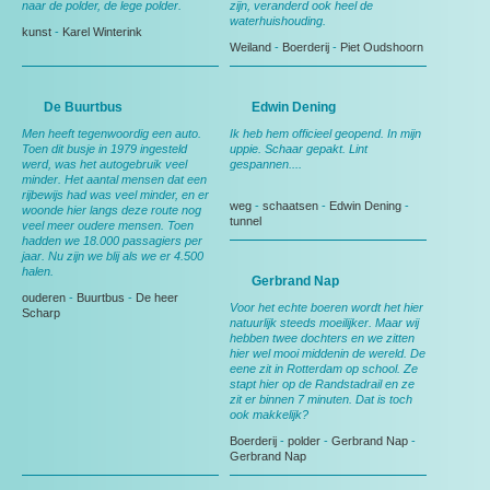
naar de polder, de lege polder.
zijn, veranderd ook heel de
waterhuishouding.
kunst
-
Karel Winterink
Weiland
-
Boerderij
-
Piet Oudshoorn
De Buurtbus
Edwin Dening
Men heeft tegenwoordig een auto.
Ik heb hem officieel geopend. In mijn
Toen dit busje in 1979 ingesteld
uppie. Schaar gepakt. Lint
werd, was het autogebruik veel
gespannen....
minder. Het aantal mensen dat een
rijbewijs had was veel minder, en er
weg
-
schaatsen
-
Edwin Dening
-
woonde hier langs deze route nog
tunnel
veel meer oudere mensen. Toen
hadden we 18.000 passagiers per
jaar. Nu zijn we blij als we er 4.500
halen.
Gerbrand Nap
ouderen
-
Buurtbus
-
De heer
Voor het echte boeren wordt het hier
Scharp
natuurlijk steeds moeilijker. Maar wij
hebben twee dochters en we zitten
hier wel mooi middenin de wereld. De
eene zit in Rotterdam op school. Ze
stapt hier op de Randstadrail en ze
zit er binnen 7 minuten. Dat is toch
ook makkelijk?
Boerderij
-
polder
-
Gerbrand Nap
-
Gerbrand Nap