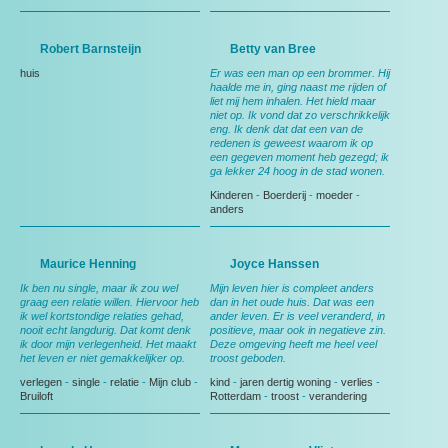
Robert Barnsteijn
Betty van Bree
huis
Er was een man op een brommer. Hij
haalde me in, ging naast me rijden of
liet mij hem inhalen. Het hield maar
niet op. Ik vond dat zo verschrikkelijk
eng. Ik denk dat dat een van de
redenen is geweest waarom ik op
een gegeven moment heb gezegd; ik
ga lekker 24 hoog in de stad wonen.
Kinderen
-
Boerderij
-
moeder
-
anders
Maurice Henning
Joyce Hanssen
Ik ben nu single, maar ik zou wel
Mijn leven hier is compleet anders
graag een relatie willen. Hiervoor heb
dan in het oude huis. Dat was een
ik wel kortstondige relaties gehad,
ander leven. Er is veel veranderd, in
nooit echt langdurig. Dat komt denk
positieve, maar ook in negatieve zin.
ik door mijn verlegenheid. Het maakt
Deze omgeving heeft me heel veel
het leven er niet gemakkelijker op.
troost geboden.
verlegen
-
single
-
relatie
-
Mijn club
-
kind
-
jaren dertig woning
-
verlies
-
Bruiloft
Rotterdam
-
troost
-
verandering