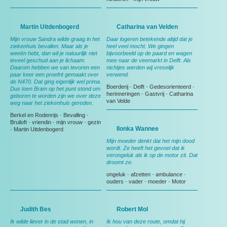
Martin Uitdenbogerd
Catharina van Velden
Mijn vrouw Sandra wilde graag in het
Daar logeren betekende altijd dat je
ziekenhuis bevallen. Maar als je
heel veel mocht. We gingen
weeën hebt, dan wil je natuurlijk niet
bijvoorbeeld op de paard en wagen
teveel geschud aan je lichaam.
mee naar de veemarkt in Delft. Als
Daarom hebben we van tevoren een
nichtjes werden wij vreselijk
paar keer een proefrit gemaakt over
verwend.
de N470. Dat ging eigenlijk wel prima.
Boerderij
-
Delft
-
Gedesorienteerd
-
Dus toen Bram op het punt stond om
herinneringen
-
Gastvrij
-
Catharina
geboren te worden zijn we over deze
van Velde
weg naar het ziekenhuis gereden.
Berkel en Rodenrijs
-
Bevalling
-
Bruiloft
-
vriendin
-
mijn vrouw
-
gezin
Ilonka Wannee
-
Martin Uitdenbogerd
Mijn moeder denkt dat het mijn dood
wordt. Ze heeft het gevoel dat ik
verongeluk als ik op de motor zit. Dat
droomt ze.
ongeluk
-
afzetten
-
ambulance
-
ouders
-
vader
-
moeder
-
Motor
Judith Bes
Robert Mol
Ik wilde liever in de stad wonen, in
Ik hou van deze route, omdat hij