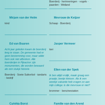
Boerderij
-
herinneringen
-
vogels
-
paarden
-
Weiland
Mirjam van der Helm
Mevrouw de Keijzer
kind
Schaap
-
Boerderij
Ed van Buuren
Jasper Vermeer
Acht jaar geleden kwam de boerderij
taxi
leeg te staan. De gemeente had er
geen bestemming voor, maar wilde
hem ook niet afbreken. Alle
boerderijen in Pijnacker zijn
monumenten, die worden bewaard
als een stukje historie.
Ellen van der Spek
Boerderij
-
Soete Suikerbol
-
tandarts
Ik ben altijd vrolijk, maak graag een
-
bedrijf
praatje; beetje kletsen. Als ik een
weekje vakantie heb vragen ze aan
mijn collega: is die mevrouw er niet?
brommer
-
benzinestation
Cytnhia Borst
Familie van den Arend