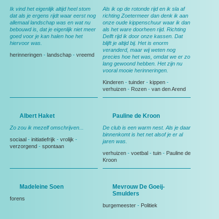
Ik vind het eigenlijk altijd heel stom
Als ik op de rotonde rijd en ik sla af
dat als je ergens rijdt waar eerst nog
richting Zoetermeer dan denk ik aan
allemaal landschap was en wat nu
onze oude kippenschuur waar ik dan
bebouwd is, dat je eigenlijk niet meer
als het ware doorheen rijd. Richting
goed voor je kan halen hoe het
Delft rijd ik door onze kassen. Dat
hiervoor was.
blijft je altijd bij. Het is enorm
veranderd, maar wij weten nog
herinneringen
-
landschap
-
vreemd
precies hoe het was, omdat we er zo
lang gewoond hebben. Het zijn nu
vooral mooie herinneringen.
Kinderen
-
tuinder
-
kippen
-
verhuizen
-
Rozen
-
van den Arend
Albert Haket
Pauline de Kroon
Zo zou ik mezelf omschrijven...
De club is een warm nest. Als je daar
binnenkomt is het net alsof je er al
sociaal
-
initiatiefrijk
-
vrolijk
-
jaren was.
verzorgend
-
spontaan
verhuizen
-
voetbal
-
tuin
-
Pauline de
Kroon
Madeleine Soen
Mevrouw De Goeij-
Smulders
forens
burgemeester
-
Politiek