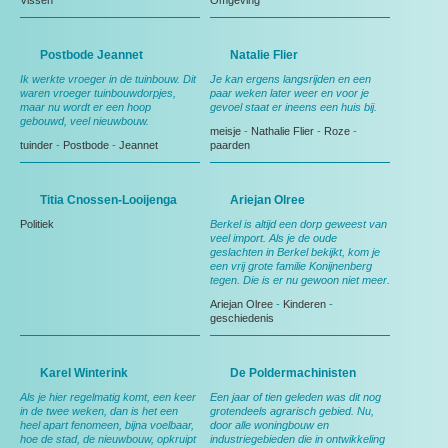
Vissen
Omgeving
Postbode Jeannet
Natalie Flier
Ik werkte vroeger in de tuinbouw. Dit
Je kan ergens langsrijden en een
waren vroeger tuinbouwdorpjes,
paar weken later weer en voor je
maar nu wordt er een hoop
gevoel staat er ineens een huis bij.
gebouwd, veel nieuwbouw.
meisje
-
Nathalie Flier
-
Roze
-
tuinder
-
Postbode
-
Jeannet
paarden
Titia Cnossen-Looijenga
Ariejan Olree
Politiek
Berkel is altijd een dorp geweest van
veel import. Als je de oude
geslachten in Berkel bekijkt, kom je
een vrij grote familie Konijnenberg
tegen. Die is er nu gewoon niet meer.
Ariejan Olree
-
Kinderen
-
geschiedenis
Karel Winterink
De Poldermachinisten
Als je hier regelmatig komt, een keer
Een jaar of tien geleden was dit nog
in de twee weken, dan is het een
grotendeels agrarisch gebied. Nu,
heel apart fenomeen, bijna voelbaar,
door alle woningbouw en
hoe de stad, de nieuwbouw, opkruipt
industriegebieden die in ontwikkeling