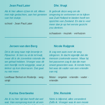
Jean Paul Later
Dhr. Vrugt
Als ik hier alleen rij ben ik stil. Alleen
Ik gebruik deze weg om de
met mijn gedachten, aan het genieten
omgeving te verkennen en te kijken
van het stukje.
wat Zuid Holland te bieden heeft ten
opzichte van Zeeland. En dat is veel
school
-
Jean Paul Later
meer dan je op het eerste gezicht
zou denken.
schaatsen
-
muziek
-
verhuizen
Jeroen van den Berg
Nicole Ruijgrok
Dit is de weg naar mijn broertje in
Ik zag een auto over de weg
Pijnacker. Ik ben nu al de tel kwijt,
slingeren. Ik dacht eigenlijk dat die
maar dit is de zoveelste rotonde die
mensen zoekende waren. Maar bij
we gehad hebben. Vroeger was dit
het passeren zag ik dat die man
een heerlijk recht weggetje, waar je
onwel geworden was. Ik kende hem,
lekker op kon doorracen. Dat gaat
het was de vader van een vriendin
nu niet meer.
van mij.
Leefbaar Berkel en Roderijs
-
weg
-
Motor
-
ongeluk
-
vriendin
-
vader
-
strijd
vriendin
Karina Overbeeke
Dhr. Rensink
Als ik nu hier rijd dan heeft dat wel
Niets is blijvend, alles veranderd.
wat. Van oorsprong kom ik uit een
Zelfs ik. Vroeger was ik een mooie