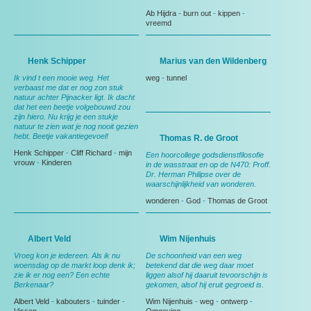
Ab Hijdra
-
burn out
-
kippen
-
vreemd
Henk Schipper
Marius van den Wildenberg
Ik vind t een mooie weg. Het
weg
-
tunnel
verbaast me dat er nog zon stuk
natuur achter Pijnacker ligt. Ik dacht
dat het een beetje volgebouwd zou
zijn hiero. Nu krijg je een stukje
natuur te zien wat je nog nooit gezien
hebt. Beetje vakantiegevoel!
Thomas R. de Groot
Henk Schipper
-
Cliff Richard
-
mijn
Een hoorcollege godsdienstfilosofie
vrouw
-
Kinderen
in de wasstraat en op de N470: Proff.
Dr. Herman Philipse over de
waarschijnlijkheid van wonderen.
wonderen
-
God
-
Thomas de Groot
Albert Veld
Wim Nijenhuis
Vroeg kon je iedereen. Als ik nu
De schoonheid van een weg
woensdag op de markt loop denk ik;
betekend dat die weg daar moet
zie ik er nog een? Een echte
liggen alsof hij daaruit tevoorschijn is
Berkenaar?
gekomen, alsof hij eruit gegroeid is.
Albert Veld
-
kabouters
-
tuinder
-
Wim Nijenhuis
-
weg
-
ontwerp
-