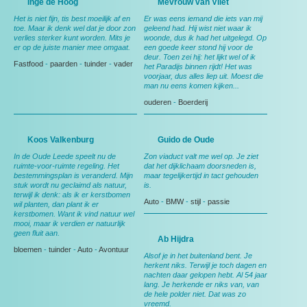
Inge de Hoog
Mevrouw van Vliet
Het is niet fijn, tis best moeilijk af en
Er was eens iemand die iets van mij
toe. Maar ik denk wel dat je door zon
geleend had. Hij wist niet waar ik
verlies sterker kunt worden. Mits je
woonde, dus ik had het uitgelegd. Op
er op de juiste manier mee omgaat.
een goede keer stond hij voor de
deur. Toen zei hij: het lijkt wel of ik
Fastfood
-
paarden
-
tuinder
-
vader
het Paradijs binnen rijdt! Het was
voorjaar, dus alles liep uit. Moest die
man nu eens komen kijken...
ouderen
-
Boerderij
Koos Valkenburg
Guido de Oude
In de Oude Leede speelt nu de
Zon viaduct valt me wel op. Je ziet
ruimte-voor-ruimte regeling. Het
dat het dijklichaam doorsneden is,
bestemmingsplan is veranderd. Mijn
maar tegelijkertijd in tact gehouden
stuk wordt nu geclaimd als natuur,
is.
terwijl ik denk: als ik er kerstbomen
Auto
-
BMW
-
stijl
-
passie
wil planten, dan plant ik er
kerstbomen. Want ik vind natuur wel
mooi, maar ik verdien er natuurlijk
geen fluit aan.
Ab Hijdra
bloemen
-
tuinder
-
Auto
-
Avontuur
Alsof je in het buitenland bent. Je
herkent niks. Terwijl je toch dagen en
nachten daar gelopen hebt. Al 54 jaar
lang. Je herkende er niks van, van
de hele polder niet. Dat was zo
vreemd.