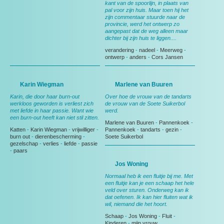
kant van de spoorlijn, in plaats van
pal voor zijn huis. Maar toen hij het
zijn commentaar stuurde naar de
provincie, werd het ontwerp zo
aangepast dat de weg alleen maar
dichter bij zijn huis te liggen....
verandering
-
nadeel
-
Meerweg
-
ontwerp
-
anders
-
Cors Jansen
Karin Wiegman
Marlene van Buuren
Karin, die door haar burn-out
Over hoe de vrouw van de tandarts
werkloos geworden is verliest zich
de vrouw van de Soete Suikerbol
met liefde in haar passie. Want wie
werd.
een burn-out heeft kan niet stil zitten.
Marlene van Buuren
-
Pannenkoek
-
Katten
-
Karin Wiegman
-
vrijwilliger
-
Pannenkoek
-
tandarts
-
gezin
-
burn out
-
dierenbescherming
-
Soete Suikerbol
gezelschap
-
verlies
-
liefde
-
passie
-
paars
Jos Woning
Normaal heb ik een fluitje bij me. Met
een fluitje kan je een schaap het hele
veld over sturen. Onderweg kan ik
dat oefenen. Ik kan hier fluiten wat ik
wil, niemand die het hoort.
Schaap
-
Jos Woning
-
Fluit
-
Kinderen
-
mijn vrouw