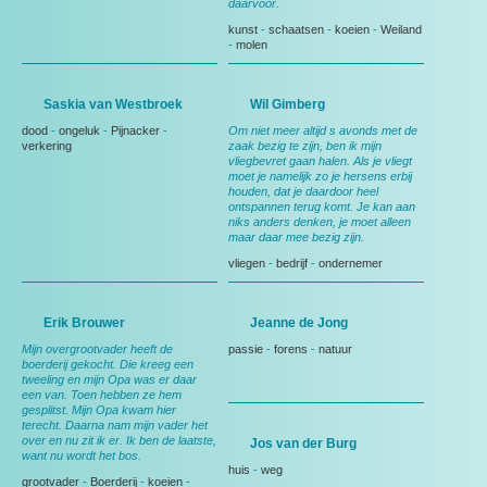
daarvoor.
kunst
-
schaatsen
-
koeien
-
Weiland
-
molen
Saskia van Westbroek
Wil Gimberg
dood
-
ongeluk
-
Pijnacker
-
Om niet meer altijd s avonds met de
verkering
zaak bezig te zijn, ben ik mijn
vliegbevret gaan halen. Als je vliegt
moet je namelijk zo je hersens erbij
houden, dat je daardoor heel
ontspannen terug komt. Je kan aan
niks anders denken, je moet alleen
maar daar mee bezig zijn.
vliegen
-
bedrijf
-
ondernemer
Erik Brouwer
Jeanne de Jong
Mijn overgrootvader heeft de
passie
-
forens
-
natuur
boerderij gekocht. Die kreeg een
tweeling en mijn Opa was er daar
een van. Toen hebben ze hem
gesplitst. Mijn Opa kwam hier
terecht. Daarna nam mijn vader het
over en nu zit ik er. Ik ben de laatste,
Jos van der Burg
want nu wordt het bos.
huis
-
weg
grootvader
-
Boerderij
-
koeien
-