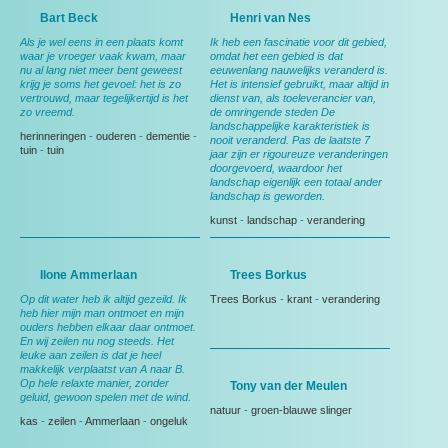
Bart Beck
Henri van Nes
Als je wel eens in een plaats komt
Ik heb een fascinatie voor dit gebied,
waar je vroeger vaak kwam, maar
omdat het een gebied is dat
nu al lang niet meer bent geweest
eeuwenlang nauwelijks veranderd is.
krijg je soms het gevoel: het is zo
Het is intensief gebruikt, maar altijd in
vertrouwd, maar tegelijkertijd is het
dienst van, als toeleverancier van,
zo vreemd.
de omringende steden De
landschappelijke karakteristiek is
herinneringen
-
ouderen
-
dementie
-
nooit veranderd. Pas de laatste 7
tuin
-
tuin
jaar zijn er rigoureuze veranderingen
doorgevoerd, waardoor het
landschap eigenlijk een totaal ander
landschap is geworden.
kunst
-
landschap
-
verandering
Ilone Ammerlaan
Trees Borkus
Op dit water heb ik altijd gezeild. Ik
Trees Borkus
-
krant
-
verandering
heb hier mijn man ontmoet en mijn
ouders hebben elkaar daar ontmoet.
En wij zeilen nu nog steeds. Het
leuke aan zeilen is dat je heel
makkelijk verplaatst van A naar B.
Op hele relaxte manier, zonder
Tony van der Meulen
geluid, gewoon spelen met de wind.
natuur
-
groen-blauwe slinger
kas
-
zeilen
-
Ammerlaan
-
ongeluk