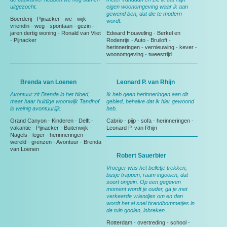
uitgezocht.
eigen woonomgeving waar ik aan
gewend ben, dat die te modern
Boerderij
-
Pijnacker
-
we
-
wijk
-
wordt.
vriendin
-
weg
-
spontaan
-
gezin
-
jaren dertig woning
-
Ronald van Vliet
Edward Houweling
-
Berkel en
-
Pijnacker
Rodenrijs
-
Auto
-
Bruiloft
-
herinneringen
-
vernieuwing
-
kever
-
woonomgeving
-
tweestrijd
Brenda van Loenen
Leonard P. van Rhijn
Avontuur zit Brenda in het bloed,
Ik heb geen herinneringen aan dit
maar haar huidige woonwijk Tandhof
gebied, behalve dat ik hier gewoond
is weinig avontuurlijk.
heb.
Grand Canyon
-
Kinderen
-
Delft
-
Cabrio
-
pijp
-
sofa
-
herinneringen
-
vakantie
-
Pijnacker
-
Buitenwijk
-
Leonard P. van Rhijn
Nagels
-
leger
-
herinneringen
-
wereld
-
grenzen
-
Avontuur
-
Brenda
van Loenen
Robert Sauerbier
Vroeger was het belletje trekken,
busje trappen, raam ingooien, dat
soort ongein. Op een gegeven
moment wordt je ouder, ga je met
verkeerde vriendjes om en dan
wordt het al snel brandbommetjes in
de tuin gooien, inbreken...
Rotterdam
-
overtreding
-
school
-