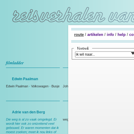
route
/
artikelen
/
info
/
help
/
co
Vertrek
filmladder
Edwin Paalman
Johan Westmaas
Edwin Paalman
-
Volkswagen
-
Busje
Johan Westmaas
Adrie van den Berg
Rien Bakker
Die weg is al zo vaak omgelegd. Er
weg
wordt hier ook zo ontzettend veel
gebouwd. Er waren momenten dat ik
moest zoeken; moet ik nou links of