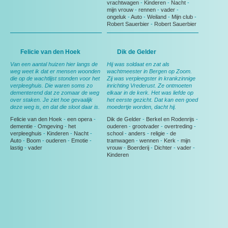
vrachtwagen
-
Kinderen
-
Nacht
-
mijn vrouw
-
rennen
-
vader
-
ongeluk
-
Auto
-
Weiland
-
Mijn club
-
Robert Sauerbier
-
Robert Sauerbier
Felicie van den Hoek
Dik de Gelder
Van een aantal huizen hier langs de
Hij was soldaat en zat als
weg weet ik dat er mensen woonden
wachtmeester in Bergen op Zoom.
die op de wachtlijst stonden voor het
Zij was verpleegster in krankzinnige
verpleeghuis. Die waren soms zo
inrichting Vrederust. Ze ontmoeten
dementerend dat ze zomaar de weg
elkaar in de kerk. Het was liefde op
over staken. Je ziet hoe gevaalijk
het eerste gezicht. Dat kan een goed
deze weg is, en dat die sloot daar is.
moedertje worden, dacht hij.
Felicie van den Hoek
-
een opera
-
Dik de Gelder
-
Berkel en Rodenrijs
-
dementie
-
Omgeving
-
het
ouderen
-
grootvader
-
overtreding
-
verpleeghuis
-
Kinderen
-
Nacht
-
school
-
anders
-
religie
-
de
Auto
-
Boom
-
ouderen
-
Emotie
-
tramwagen
-
wennen
-
Kerk
-
mijn
lastig
-
vader
vrouw
-
Boerderij
-
Dichter
-
vader
-
Kinderen