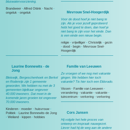
bluswatervoorziening.
Brandweer
-
Alfred Ottink
-
Nacht
-
Mevrouw Snel-Hoogerdijk
ongeluk
-
ongeluk
Voor de dood hoef je niet bang te
zijn. Als je voor jezelf geprobeerd
hebt het goed te doen, dan hoef je
niet bang te zijn voor het einde. Dan
is een einde een nieuw begin.
religie
-
vrijwilliger
-
Christelijk
-
gezin
-
dood
-
begin
-
Mevrouw Snel-
Hoogerdijk
Laurine Bonnewits - de
Familie van Leeuwen
Jong
Ze vroegen of we nog met vakantie
Bleiswijk, Bergeschenhoek en Berkel
gingen. We hebben hier toch
en Rodenrijs zijn 1 gemeente
vakantie? Tis hier toch een Eldorado.
geworden. We hebben nu met de 3
Vissen
-
Familie van Leeuwen
-
gemeenten bijelkaar ongeveer
verandering
-
vakantie
-
vakantie
-
40.000 inwoners. Dat moet in de
tuincentrum
-
verkering
-
verkering
komende jaren groeien tot ongeveer
70.000 inwoners.
Kinderen
-
moeder
-
huisvrouw
-
Cors Jansen
Politiek
-
Laurine Bonnewits-de Jong
-
Weiland
-
kippen
-
hobbies
Hij volgde het hele proces van
ontwerp en inspraak nauwgezet.
Liever had hij de weg aan de andere