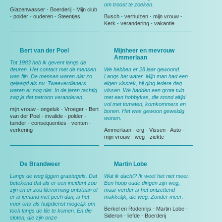
om troost te zoeken.
Glazenwasser
-
Boerderij
-
Mijn club
-
polder
-
ouderen
-
Steentjes
Busch
-
verhuizen
-
mijn vrouw
-
Kerk
-
verandering
-
vakantie
Bert van der Poel
Mijnheer en mevrouw
Ammerlaan
Tot 1983 heb ik gevent langs de
deuren. Het contact met de mensen
We hebben er 28 jaar gewoond.
was fijn. De mensen waren niet zo
Langs het water. Mijn man had een
gejaagd als nu. Tweeverdieners
eigen visstek, hij ging iedere dag
waren er nog niet. In de jaren tachtig
vissen. We hadden een grote tuin
zag je dat patroon veranderen.
met een hobbykas, die stond altijd
vol met tomaten, komkommers en
mijn vrouw
-
ongeluk
-
Vroeger
-
Bert
bonen. Het was gewoon geweldig
van der Poel
-
invalide
-
polder
-
wonen.
tuinder
-
consequenties
-
venten
-
verkering
Ammerlaan
-
erg
-
Vissen
-
Auto
-
mijn vrouw
-
weg
-
ziekte
De Brandweer
Martin Lobe
Langs de weg liggen grastegels. Dat
Wat ik dacht? Ik weet het niet meer.
betekend dat als er een incident zou
Een hoop oude dingen zijn weg,
zijn en er zou filevorming ontstaan of
maar verder is het ontzettend
er is iemand met pech dan, is het
makkelijk, die weg. Zonder meer.
voor ons als hulpdienst mogelijk om
Berkel en Rodenrijs
-
Martin Lobe
-
toch langs de file te komen. En die
Sideron
-
liefde
-
Boerderij
sloten, die zijn onze