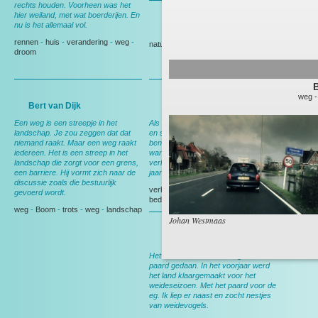
rechts houden. Voorheen was het
hier weiland, met wat boerderijen. En
nu is het allemaal vol.
Gedeputeerde Evertse
rennen
-
huis
-
verandering
-
weg
-
natuur
-
Politiek
droom
weg
Bert van Dijk
Andy Wibier
Een weg is een streepje in het
Als ik hier rij denk ik aan ruimte, rust
landschap. Je zou zeggen dat dat
en schapen. En aan thuis, want dan
niemand raakt. Maar een weg raakt
ben ik op weg naar huis. Nog wel,
iedereen. Het is een streep in het
want over een maand ga ik
landschap die zorgt voor een grens,
verhuizen, dan heb ik deze weg 15
een barriere. Hij vormt zich naar de
jaar gereden.
discussie zoals die bestuurlijk
verhuizen
-
Berkel en Rodenrijs
-
gevoerd wordt.
bedrijf
-
tuin
weg
-
Boom
-
trots
-
weg
-
landschap
Johan Westmaas
Bert van Leeuwen
Het meeste werk werd nog met het
paard gedaan. In het voorjaar werd
het land klaargemaakt voor het
weideseizoen. Met het paard voor de
eg. Ik liep er naast en zocht nestjes
van weidevogels.