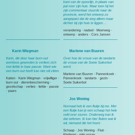
kant van de spoorlijn, in plaats van
pal voor zijn huis. Maar toen hij het
zijn commentaar stuurde naar de
provincie, werd het ontwerp zo
aangepast dat de weg alleen maar
dichter bij zijn huis te liggen....
verandering
-
nadeel
-
Meerweg
-
ontwerp
-
anders
-
Cors Jansen
Karin Wiegman
Marlene van Buuren
Karin, die door haar burn-out
Over hoe de vrouw van de tandarts
werkloos geworden is verliest zich
de vrouw van de Soete Suikerbol
met liefde in haar passie. Want wie
werd.
een burn-out heeft kan niet stil zitten.
Marlene van Buuren
-
Pannenkoek
-
Katten
-
Karin Wiegman
-
vrijwilliger
-
Pannenkoek
-
tandarts
-
gezin
-
burn out
-
dierenbescherming
-
Soete Suikerbol
gezelschap
-
verlies
-
liefde
-
passie
-
paars
Jos Woning
Normaal heb ik een fluitje bij me. Met
een fluitje kan je een schaap het hele
veld over sturen. Onderweg kan ik
dat oefenen. Ik kan hier fluiten wat ik
wil, niemand die het hoort.
Schaap
-
Jos Woning
-
Fluit
-
Kinderen
-
mijn vrouw