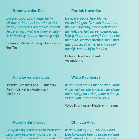
Bram van der Tas
Patrick Hendriks
Die weg loopt bij mij anderhalve
De ene groep is heel blij met
kilometer door het land. Het is niet
veranderingen. Die zien het als een
ideaal, maar alles heeft twee kanten.
nieuwe uitdaging, maar toch zeker
Je veranderd wat in je doen en laten.
de helft, ziet het als een bedreiging.
Ik heb weinig meer te doen eigenlijk.
Wat gebeurt er met mij? Wat doet het
met mij? Het gaat allemaal heel snel
Schaap
-
Weiland
-
weg
-
Bram van
dus voor jezelf is het af en toe ook
der Tas
moeilijk om het bij te houden.
Patrick Hendriks
-
bank
-
verandering
Anneke van der Lans
Wilco Kronhorst
Anneke van der Lans
-
Christelijk
-
Ik ben heel erg blij met de weg. Maar
Kerk
-
Berkel en Rodenrijs
-
ik ben net als alle anderen: de afslag
Kinderen
moet wel goed vallen, anders heb je
er last van. Een echte NIMBY.
Wilco Kronhorst
-
Kinderen
-
haven
Marielle Binkhorst
Dhr. van Vliet
Bellypainting is het beschilderen van
Ik denk dat hij 150, 200 kilo woog.
zwangere buiken om fotos van te
Een kolossale beer. Tassen vol met
maken. Voor een geboortekaartje of
koffie stond hij vol te laden. Ik zag