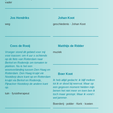
vader
Jos Hendriks
Johan Koot
weg
geschiedenis
-
Johan Koot
Cees de Rooij
Matthijs de Ridder
Vroeger stond dit gebied voor mij
muziek
voor kassen: om 4 uur s ochtends
op de fiets van Rotterdam naar
Berkel en Rodenrijs om tomaten te
plukken. Nu is het een
woonverbinding tussen Den Haag en
Rotterdam. Den Haag kruipt vie
Boer Koot
Nootdorp deze kant op en Rotterdam
Ik heb altijd gedacht: ik blijf melken
kruipt via Berkel en Rodenrijs,
tot ik er dood bij neerval. Maar op
Pijnacker-Nootdorp de andere kant
een gegeven moment hielden mijn
op.
benen het niet meer en toen ben ik
tuin
-
fysiotherapeut
toch maar gestopt. Maar ik vond t
wel jammer.
Boerderij
-
polder
-
Kerk
-
koeien