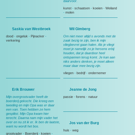
daarvoor.
kunst
-
schaatsen
-
koeien
-
Weiland
-
molen
Saskia van Westbroek
Wil Gimberg
dood
-
ongeluk
-
Pijnacker
-
Om niet meer altijd s avonds met de
verkering
zaak bezig te zijn, ben ik mijn
vliegbevret gaan halen. Als je vliegt
moet je namelijk zo je hersens erbij
houden, dat je daardoor heel
ontspannen terug komt. Je kan aan
niks anders denken, je moet alleen
maar daar mee bezig zijn.
vliegen
-
bedrijf
-
ondernemer
Erik Brouwer
Jeanne de Jong
Mijn overgrootvader heeft de
passie
-
forens
-
natuur
boerderij gekocht. Die kreeg een
tweeling en mijn Opa was er daar
een van. Toen hebben ze hem
gesplitst. Mijn Opa kwam hier
terecht. Daarna nam mijn vader het
over en nu zit ik er. Ik ben de laatste,
Jos van der Burg
want nu wordt het bos.
huis
-
weg
grootvader
-
Boerderij
-
koeien
-