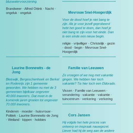
bluswatervoorziening.
Brandweer
-
Alfred Ottink
-
Nacht
-
Mevrouw Snel-Hoogerdijk
ongeluk
-
ongeluk
Voor de dood hoef je niet bang te
zijn. Als je voor jezelf geprobeerd
hebt het goed te doen, dan hoef je
niet bang te zijn voor het einde. Dan
is een einde een nieuw begin.
religie
-
vrijwilliger
-
Christelijk
-
gezin
-
dood
-
begin
-
Mevrouw Snel-
Hoogerdijk
Laurine Bonnewits - de
Familie van Leeuwen
Jong
Ze vroegen of we nog met vakantie
Bleiswijk, Bergeschenhoek en Berkel
gingen. We hebben hier toch
en Rodenrijs zijn 1 gemeente
vakantie? Tis hier toch een Eldorado.
geworden. We hebben nu met de 3
Vissen
-
Familie van Leeuwen
-
gemeenten bijelkaar ongeveer
verandering
-
vakantie
-
vakantie
-
40.000 inwoners. Dat moet in de
tuincentrum
-
verkering
-
verkering
komende jaren groeien tot ongeveer
70.000 inwoners.
Kinderen
-
moeder
-
huisvrouw
-
Cors Jansen
Politiek
-
Laurine Bonnewits-de Jong
-
Weiland
-
kippen
-
hobbies
Hij volgde het hele proces van
ontwerp en inspraak nauwgezet.
Liever had hij de weg aan de andere