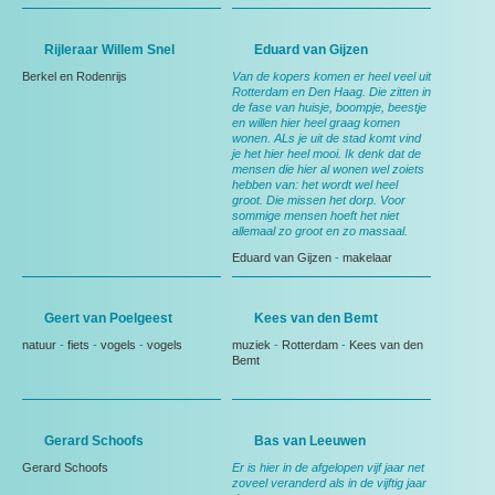
Rijleraar Willem Snel
Eduard van Gijzen
Berkel en Rodenrijs
Van de kopers komen er heel veel uit
Rotterdam en Den Haag. Die zitten in
de fase van huisje, boompje, beestje
en willen hier heel graag komen
wonen. ALs je uit de stad komt vind
je het hier heel mooi. Ik denk dat de
mensen die hier al wonen wel zoiets
hebben van: het wordt wel heel
groot. Die missen het dorp. Voor
sommige mensen hoeft het niet
allemaal zo groot en zo massaal.
Eduard van Gijzen
-
makelaar
Geert van Poelgeest
Kees van den Bemt
natuur
-
fiets
-
vogels
-
vogels
muziek
-
Rotterdam
-
Kees van den
Bemt
Gerard Schoofs
Bas van Leeuwen
Gerard Schoofs
Er is hier in de afgelopen vijf jaar net
zoveel veranderd als in de vijftig jaar