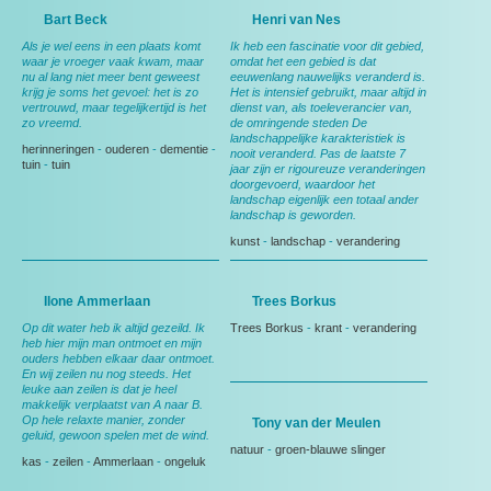
Bart Beck
Henri van Nes
Als je wel eens in een plaats komt
Ik heb een fascinatie voor dit gebied,
waar je vroeger vaak kwam, maar
omdat het een gebied is dat
nu al lang niet meer bent geweest
eeuwenlang nauwelijks veranderd is.
krijg je soms het gevoel: het is zo
Het is intensief gebruikt, maar altijd in
vertrouwd, maar tegelijkertijd is het
dienst van, als toeleverancier van,
zo vreemd.
de omringende steden De
landschappelijke karakteristiek is
herinneringen
-
ouderen
-
dementie
-
nooit veranderd. Pas de laatste 7
tuin
-
tuin
jaar zijn er rigoureuze veranderingen
doorgevoerd, waardoor het
landschap eigenlijk een totaal ander
landschap is geworden.
kunst
-
landschap
-
verandering
Ilone Ammerlaan
Trees Borkus
Op dit water heb ik altijd gezeild. Ik
Trees Borkus
-
krant
-
verandering
heb hier mijn man ontmoet en mijn
ouders hebben elkaar daar ontmoet.
En wij zeilen nu nog steeds. Het
leuke aan zeilen is dat je heel
makkelijk verplaatst van A naar B.
Op hele relaxte manier, zonder
Tony van der Meulen
geluid, gewoon spelen met de wind.
natuur
-
groen-blauwe slinger
kas
-
zeilen
-
Ammerlaan
-
ongeluk