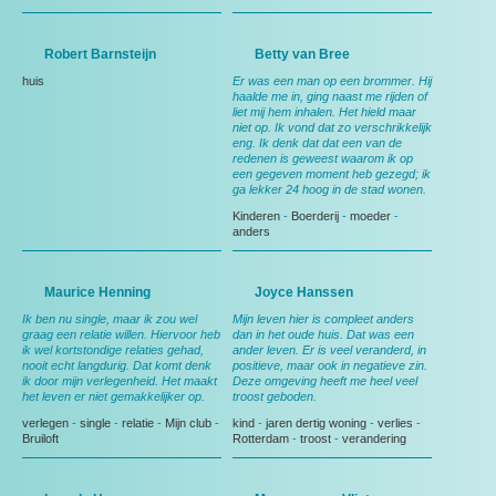
Robert Barnsteijn
Betty van Bree
huis
Er was een man op een brommer. Hij
haalde me in, ging naast me rijden of
liet mij hem inhalen. Het hield maar
niet op. Ik vond dat zo verschrikkelijk
eng. Ik denk dat dat een van de
redenen is geweest waarom ik op
een gegeven moment heb gezegd; ik
ga lekker 24 hoog in de stad wonen.
Kinderen
-
Boerderij
-
moeder
-
anders
Maurice Henning
Joyce Hanssen
Ik ben nu single, maar ik zou wel
Mijn leven hier is compleet anders
graag een relatie willen. Hiervoor heb
dan in het oude huis. Dat was een
ik wel kortstondige relaties gehad,
ander leven. Er is veel veranderd, in
nooit echt langdurig. Dat komt denk
positieve, maar ook in negatieve zin.
ik door mijn verlegenheid. Het maakt
Deze omgeving heeft me heel veel
het leven er niet gemakkelijker op.
troost geboden.
verlegen
-
single
-
relatie
-
Mijn club
-
kind
-
jaren dertig woning
-
verlies
-
Bruiloft
Rotterdam
-
troost
-
verandering