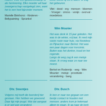
als herinnering. Elke moeder wil haar
het gebeuren.
zwangerschap vastgelegd zien, want
Vliet
-
dood
-
erg
-
mensen
-
bloemen
het is een heel bijzonder moment.
-
Vroeger
-
stress
-
venijn
-
overval
-
Marielle Binkhorst
-
Kinderen
-
moedeloos
Bellypainting
-
Sprankel
Wim Mounier
Het was denk ik 15 jaar geleden. Het
was in de winter, vrij laat. Ik reed mijn
vaste route naar huis; via Nootdorp
en Pijnacker naar Berkel. Het was
een paar dagen voor kerstmis.
Buiten was het donker, koud en het
regende.
Langs de weg zag ik een meisje
staan. Ik vroeg waar ze naar toe
moest.
Berkel en Rodenrijs
-
weg
-
Wim
Mounier
-
meisje
-
prostitutie
-
verandering
-
bang
Dhr. Steentjes
Dhr. Busch
Volgens mij heeft die boerderij hier
Ik ben er naar toe gegaan om een
gestaan. Hier hebben we gewoond.
beetje contact te houden met
Daar ligt mijn jeugd. Wat dat aangaat
mensen. anders kom je helemaal
is er wel wat veranderd.
alleen te staan. Ik ga naar de kerk