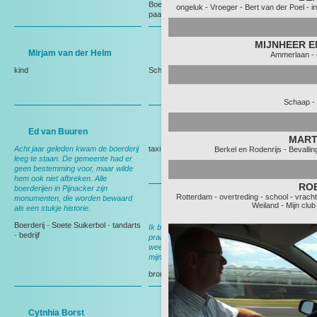
Boerderij
-
herinneringen
-
vogels
-
ongeluk
-
Vroeger
-
Bert van der Poel
-
i
paarden
-
Weiland
MIJNHEER 
Mirjam van der Helm
Mevrouw de Keijzer
Ammerlaan
-
kind
Schaap
-
Boerderij
Schaap
-
Ed van Buuren
Jasper Vermeer
MART
Acht jaar geleden kwam de boerderij
taxi
Berkel en Rodenrijs
-
Bevallin
leeg te staan. De gemeente had er
geen bestemming voor, maar wilde
hem ook niet afbreken. Alle
RO
boerderijen in Pijnacker zijn
Rotterdam
-
overtreding
-
school
-
vrach
monumenten, die worden bewaard
Weiland
-
Mijn club
als een stukje historie.
Ellen van der Spek
Boerderij
-
Soete Suikerbol
-
tandarts
Ik ben altijd vrolijk, maak graag een
-
bedrijf
praatje; beetje kletsen. Als ik een
weekje vakantie heb vragen ze aan
mijn collega: is die mevrouw er niet?
brommer
-
benzinestation
Cytnhia Borst
Familie van den Arend