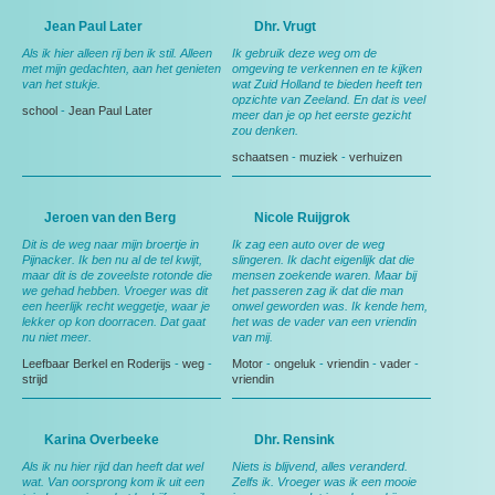
Jean Paul Later
Dhr. Vrugt
Als ik hier alleen rij ben ik stil. Alleen
Ik gebruik deze weg om de
met mijn gedachten, aan het genieten
omgeving te verkennen en te kijken
van het stukje.
wat Zuid Holland te bieden heeft ten
opzichte van Zeeland. En dat is veel
school
-
Jean Paul Later
meer dan je op het eerste gezicht
zou denken.
schaatsen
-
muziek
-
verhuizen
Jeroen van den Berg
Nicole Ruijgrok
Dit is de weg naar mijn broertje in
Ik zag een auto over de weg
Pijnacker. Ik ben nu al de tel kwijt,
slingeren. Ik dacht eigenlijk dat die
maar dit is de zoveelste rotonde die
mensen zoekende waren. Maar bij
we gehad hebben. Vroeger was dit
het passeren zag ik dat die man
een heerlijk recht weggetje, waar je
onwel geworden was. Ik kende hem,
lekker op kon doorracen. Dat gaat
het was de vader van een vriendin
nu niet meer.
van mij.
Leefbaar Berkel en Roderijs
-
weg
-
Motor
-
ongeluk
-
vriendin
-
vader
-
strijd
vriendin
Karina Overbeeke
Dhr. Rensink
Als ik nu hier rijd dan heeft dat wel
Niets is blijvend, alles veranderd.
wat. Van oorsprong kom ik uit een
Zelfs ik. Vroeger was ik een mooie