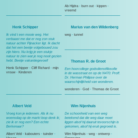
Ab Hijdra
-
burn out
-
kippen
-
vreemd
Henk Schipper
Marius van den Wildenberg
Ik vind t een mooie weg. Het
weg
-
tunnel
verbaast me dat er nog zon stuk
natuur achter Pijnacker ligt. Ik dacht
dat het een beetje volgebouwd zou
zijn hiero. Nu krijg je een stukje
natuur te zien wat je nog nooit gezien
hebt. Beetje vakantiegevoel!
Thomas R. de Groot
Henk Schipper
-
Cliff Richard
-
mijn
Een hoorcollege godsdienstfilosofie
vrouw
-
Kinderen
in de wasstraat en op de N470: Proff.
Dr. Herman Philipse over de
waarschijnlijkheid van wonderen.
wonderen
-
God
-
Thomas de Groot
Albert Veld
Wim Nijenhuis
Vroeg kon je iedereen. Als ik nu
De schoonheid van een weg
woensdag op de markt loop denk ik;
betekend dat die weg daar moet
zie ik er nog een? Een echte
liggen alsof hij daaruit tevoorschijn is
Berkenaar?
gekomen, alsof hij eruit gegroeid is.
Albert Veld
-
kabouters
-
tuinder
-
Wim Nijenhuis
-
weg
-
ontwerp
-