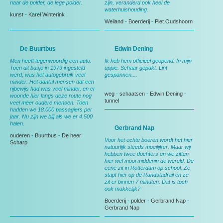
naar de polder, de lege polder.
zijn, veranderd ook heel de
waterhuishouding.
kunst
-
Karel Winterink
Weiland
-
Boerderij
-
Piet Oudshoorn
De Buurtbus
Edwin Dening
Men heeft tegenwoordig een auto.
Ik heb hem officieel geopend. In mijn
Toen dit busje in 1979 ingesteld
uppie. Schaar gepakt. Lint
werd, was het autogebruik veel
gespannen....
minder. Het aantal mensen dat een
rijbewijs had was veel minder, en er
weg
-
schaatsen
-
Edwin Dening
-
woonde hier langs deze route nog
tunnel
veel meer oudere mensen. Toen
hadden we 18.000 passagiers per
jaar. Nu zijn we blij als we er 4.500
halen.
Gerbrand Nap
ouderen
-
Buurtbus
-
De heer
Voor het echte boeren wordt het hier
Scharp
natuurlijk steeds moeilijker. Maar wij
hebben twee dochters en we zitten
hier wel mooi middenin de wereld. De
eene zit in Rotterdam op school. Ze
stapt hier op de Randstadrail en ze
zit er binnen 7 minuten. Dat is toch
ook makkelijk?
Boerderij
-
polder
-
Gerbrand Nap
-
Gerbrand Nap