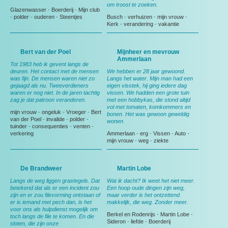
om troost te zoeken.
Glazenwasser
-
Boerderij
-
Mijn club
-
polder
-
ouderen
-
Steentjes
Busch
-
verhuizen
-
mijn vrouw
-
Kerk
-
verandering
-
vakantie
Bert van der Poel
Mijnheer en mevrouw
Ammerlaan
Tot 1983 heb ik gevent langs de
deuren. Het contact met de mensen
We hebben er 28 jaar gewoond.
was fijn. De mensen waren niet zo
Langs het water. Mijn man had een
gejaagd als nu. Tweeverdieners
eigen visstek, hij ging iedere dag
waren er nog niet. In de jaren tachtig
vissen. We hadden een grote tuin
zag je dat patroon veranderen.
met een hobbykas, die stond altijd
vol met tomaten, komkommers en
mijn vrouw
-
ongeluk
-
Vroeger
-
Bert
bonen. Het was gewoon geweldig
van der Poel
-
invalide
-
polder
-
wonen.
tuinder
-
consequenties
-
venten
-
verkering
Ammerlaan
-
erg
-
Vissen
-
Auto
-
mijn vrouw
-
weg
-
ziekte
De Brandweer
Martin Lobe
Langs de weg liggen grastegels. Dat
Wat ik dacht? Ik weet het niet meer.
betekend dat als er een incident zou
Een hoop oude dingen zijn weg,
zijn en er zou filevorming ontstaan of
maar verder is het ontzettend
er is iemand met pech dan, is het
makkelijk, die weg. Zonder meer.
voor ons als hulpdienst mogelijk om
Berkel en Rodenrijs
-
Martin Lobe
-
toch langs de file te komen. En die
Sideron
-
liefde
-
Boerderij
sloten, die zijn onze