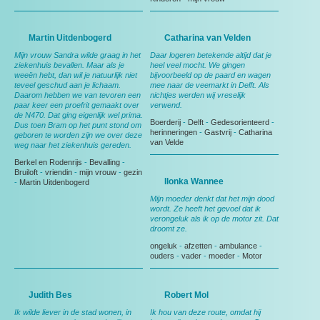
Martin Uitdenbogerd
Catharina van Velden
Mijn vrouw Sandra wilde graag in het
Daar logeren betekende altijd dat je
ziekenhuis bevallen. Maar als je
heel veel mocht. We gingen
weeën hebt, dan wil je natuurlijk niet
bijvoorbeeld op de paard en wagen
teveel geschud aan je lichaam.
mee naar de veemarkt in Delft. Als
Daarom hebben we van tevoren een
nichtjes werden wij vreselijk
paar keer een proefrit gemaakt over
verwend.
de N470. Dat ging eigenlijk wel prima.
Boerderij
-
Delft
-
Gedesorienteerd
-
Dus toen Bram op het punt stond om
herinneringen
-
Gastvrij
-
Catharina
geboren te worden zijn we over deze
van Velde
weg naar het ziekenhuis gereden.
Berkel en Rodenrijs
-
Bevalling
-
Bruiloft
-
vriendin
-
mijn vrouw
-
gezin
Ilonka Wannee
-
Martin Uitdenbogerd
Mijn moeder denkt dat het mijn dood
wordt. Ze heeft het gevoel dat ik
verongeluk als ik op de motor zit. Dat
droomt ze.
ongeluk
-
afzetten
-
ambulance
-
ouders
-
vader
-
moeder
-
Motor
Judith Bes
Robert Mol
Ik wilde liever in de stad wonen, in
Ik hou van deze route, omdat hij