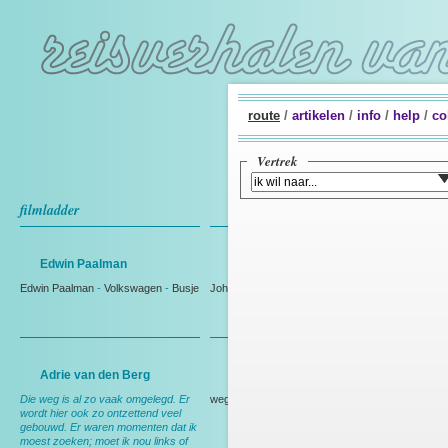
route
/
artikelen
/
info
/
help
/
co
Vertrek
filmladder
Edwin Paalman
Johan Westmaas
Edwin Paalman
-
Volkswagen
-
Busje
Johan Westmaas
Adrie van den Berg
Rien Bakker
Die weg is al zo vaak omgelegd. Er
weg
wordt hier ook zo ontzettend veel
gebouwd. Er waren momenten dat ik
moest zoeken; moet ik nou links of