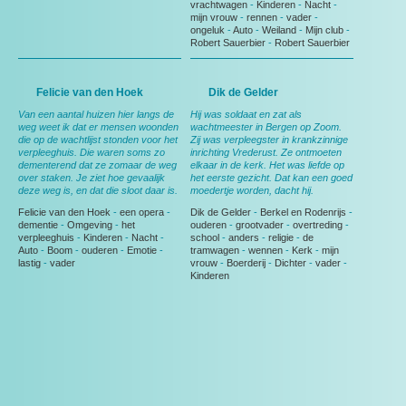
vrachtwagen
-
Kinderen
-
Nacht
-
mijn vrouw
-
rennen
-
vader
-
ongeluk
-
Auto
-
Weiland
-
Mijn club
-
Robert Sauerbier
-
Robert Sauerbier
Felicie van den Hoek
Dik de Gelder
Van een aantal huizen hier langs de
Hij was soldaat en zat als
weg weet ik dat er mensen woonden
wachtmeester in Bergen op Zoom.
die op de wachtlijst stonden voor het
Zij was verpleegster in krankzinnige
verpleeghuis. Die waren soms zo
inrichting Vrederust. Ze ontmoeten
dementerend dat ze zomaar de weg
elkaar in de kerk. Het was liefde op
over staken. Je ziet hoe gevaalijk
het eerste gezicht. Dat kan een goed
deze weg is, en dat die sloot daar is.
moedertje worden, dacht hij.
Felicie van den Hoek
-
een opera
-
Dik de Gelder
-
Berkel en Rodenrijs
-
dementie
-
Omgeving
-
het
ouderen
-
grootvader
-
overtreding
-
verpleeghuis
-
Kinderen
-
Nacht
-
school
-
anders
-
religie
-
de
Auto
-
Boom
-
ouderen
-
Emotie
-
tramwagen
-
wennen
-
Kerk
-
mijn
lastig
-
vader
vrouw
-
Boerderij
-
Dichter
-
vader
-
Kinderen