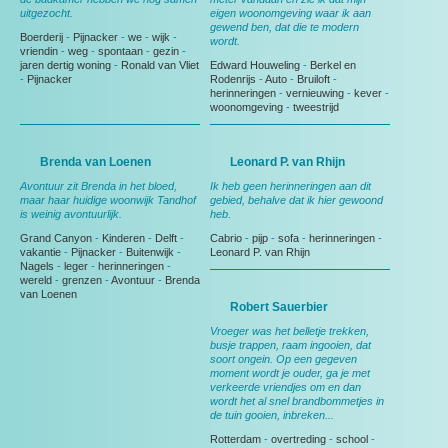
uitgezocht.
eigen woonomgeving waar ik aan
gewend ben, dat die te modern
Boerderij
-
Pijnacker
-
we
-
wijk
-
wordt.
vriendin
-
weg
-
spontaan
-
gezin
-
jaren dertig woning
-
Ronald van Vliet
Edward Houweling
-
Berkel en
-
Pijnacker
Rodenrijs
-
Auto
-
Bruiloft
-
herinneringen
-
vernieuwing
-
kever
-
woonomgeving
-
tweestrijd
Brenda van Loenen
Leonard P. van Rhijn
Avontuur zit Brenda in het bloed,
Ik heb geen herinneringen aan dit
maar haar huidige woonwijk Tandhof
gebied, behalve dat ik hier gewoond
is weinig avontuurlijk.
heb.
Grand Canyon
-
Kinderen
-
Delft
-
Cabrio
-
pijp
-
sofa
-
herinneringen
-
vakantie
-
Pijnacker
-
Buitenwijk
-
Leonard P. van Rhijn
Nagels
-
leger
-
herinneringen
-
wereld
-
grenzen
-
Avontuur
-
Brenda
van Loenen
Robert Sauerbier
Vroeger was het belletje trekken,
busje trappen, raam ingooien, dat
soort ongein. Op een gegeven
moment wordt je ouder, ga je met
verkeerde vriendjes om en dan
wordt het al snel brandbommetjes in
de tuin gooien, inbreken...
Rotterdam
-
overtreding
-
school
-