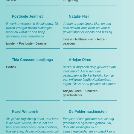
Vissen
Omgeving
Postbode Jeannet
Natalie Flier
Ik werkte vroeger in de tuinbouw. Dit
Je kan ergens langsrijden en een
waren vroeger tuinbouwdorpjes,
paar weken later weer en voor je
maar nu wordt er een hoop
gevoel staat er ineens een huis bij.
gebouwd, veel nieuwbouw.
meisje
-
Nathalie Flier
-
Roze
-
tuinder
-
Postbode
-
Jeannet
paarden
Titia Cnossen-Looijenga
Ariejan Olree
Politiek
Berkel is altijd een dorp geweest van
veel import. Als je de oude
geslachten in Berkel bekijkt, kom je
een vrij grote familie Konijnenberg
tegen. Die is er nu gewoon niet meer.
Ariejan Olree
-
Kinderen
-
geschiedenis
Karel Winterink
De Poldermachinisten
Als je hier regelmatig komt, een keer
Een jaar of tien geleden was dit nog
in de twee weken, dan is het een
grotendeels agrarisch gebied. Nu,
heel apart fenomeen, bijna voelbaar,
door alle woningbouw en
hoe de stad, de nieuwbouw, opkruipt
industriegebieden die in ontwikkeling