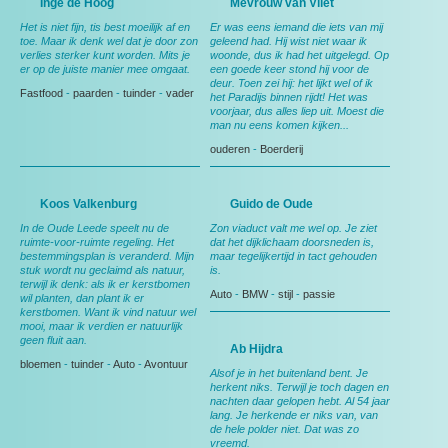
Inge de Hoog
Mevrouw van Vliet
Het is niet fijn, tis best moeilijk af en
Er was eens iemand die iets van mij
toe. Maar ik denk wel dat je door zon
geleend had. Hij wist niet waar ik
verlies sterker kunt worden. Mits je
woonde, dus ik had het uitgelegd. Op
er op de juiste manier mee omgaat.
een goede keer stond hij voor de
deur. Toen zei hij: het lijkt wel of ik
Fastfood
-
paarden
-
tuinder
-
vader
het Paradijs binnen rijdt! Het was
voorjaar, dus alles liep uit. Moest die
man nu eens komen kijken...
ouderen
-
Boerderij
Koos Valkenburg
Guido de Oude
In de Oude Leede speelt nu de
Zon viaduct valt me wel op. Je ziet
ruimte-voor-ruimte regeling. Het
dat het dijklichaam doorsneden is,
bestemmingsplan is veranderd. Mijn
maar tegelijkertijd in tact gehouden
stuk wordt nu geclaimd als natuur,
is.
terwijl ik denk: als ik er kerstbomen
Auto
-
BMW
-
stijl
-
passie
wil planten, dan plant ik er
kerstbomen. Want ik vind natuur wel
mooi, maar ik verdien er natuurlijk
geen fluit aan.
Ab Hijdra
bloemen
-
tuinder
-
Auto
-
Avontuur
Alsof je in het buitenland bent. Je
herkent niks. Terwijl je toch dagen en
nachten daar gelopen hebt. Al 54 jaar
lang. Je herkende er niks van, van
de hele polder niet. Dat was zo
vreemd.