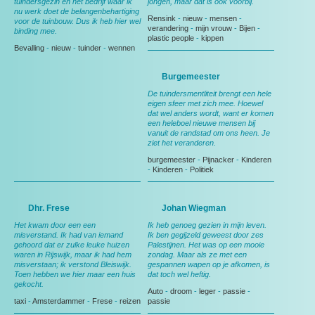
tuindersgezin en het bedrijf waar ik
jongen, maar dat is ook voorbij.
nu werk doet de belangenbehartiging
Rensink
-
nieuw
-
mensen
-
voor de tuinbouw. Dus ik heb hier wel
verandering
-
mijn vrouw
-
Bijen
-
binding mee.
plastic people
-
kippen
Bevalling
-
nieuw
-
tuinder
-
wennen
Burgemeester
De tuindersmentliteit brengt een hele
eigen sfeer met zich mee. Hoewel
dat wel anders wordt, want er komen
een heleboel nieuwe mensen bij
vanuit de randstad om ons heen. Je
ziet het veranderen.
burgemeester
-
Pijnacker
-
Kinderen
-
Kinderen
-
Politiek
Dhr. Frese
Johan Wiegman
Het kwam door een een
Ik heb genoeg gezien in mijn leven.
misverstand. Ik had van iemand
Ik ben gegijzeld geweest door zes
gehoord dat er zulke leuke huizen
Palestijnen. Het was op een mooie
waren in Rijswijk, maar ik had hem
zondag. Maar als ze met een
misverstaan; ik verstond Bleiswijk.
gespannen wapen op je afkomen, is
Toen hebben we hier maar een huis
dat toch wel heftig.
gekocht.
Auto
-
droom
-
leger
-
passie
-
taxi
-
Amsterdammer
-
Frese
-
reizen
passie