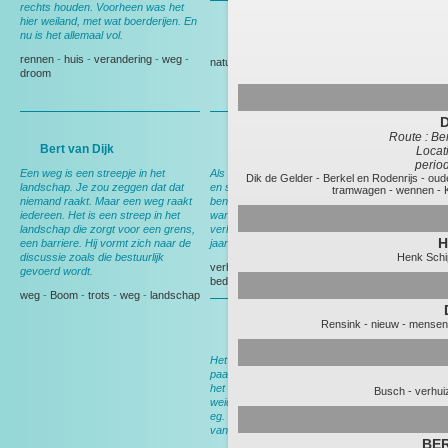
rechts houden. Voorheen was het
hier weiland, met wat boerderijen. En
nu is het allemaal vol.
Gedeputeerde Evertse
rennen
-
huis
-
verandering
-
weg
-
natuur
-
Politiek
droom
D
Route : Be
Bert van Dijk
Andy Wibier
Locati
period
Een weg is een streepje in het
Als ik hier rij denk ik aan ruimte, rust
Dik de Gelder
-
Berkel en Rodenrijs
-
oud
landschap. Je zou zeggen dat dat
en schapen. En aan thuis, want dan
tramwagen
-
wennen
-
niemand raakt. Maar een weg raakt
ben ik op weg naar huis. Nog wel,
iedereen. Het is een streep in het
want over een maand ga ik
landschap die zorgt voor een grens,
verhuizen, dan heb ik deze weg 15
H
een barriere. Hij vormt zich naar de
jaar gereden.
discussie zoals die bestuurlijk
Henk Schi
verhuizen
-
Berkel en Rodenrijs
-
gevoerd wordt.
bedrijf
-
tuin
weg
-
Boom
-
trots
-
weg
-
landschap
Rensink
-
nieuw
-
mensen
Bert van Leeuwen
Het meeste werk werd nog met het
paard gedaan. In het voorjaar werd
het land klaargemaakt voor het
Busch
-
verhui
weideseizoen. Met het paard voor de
eg. Ik liep er naast en zocht nestjes
van weidevogels.
BER