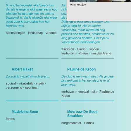
Rien Bakker
Ik vind het eigenlijk altijd heel stom
Als ik op de rotonde rijd en ik sla af
dat als je ergens rijdt waar eerst nog
richting Zoetermeer dan denk ik aan
allemaal landschap was en wat nu
onze oude kippenschuur waar ik dan
bebouwd is, dat je eigenlijk niet meer
als het ware doorheen rijd. Richting
goed voor je kan halen hoe het
Delft rijd ik door onze kassen. Dat
hiervoor was.
blijft je altijd bij. Het is enorm
veranderd, maar wij weten nog
herinneringen
-
landschap
-
vreemd
precies hoe het was, omdat we er zo
lang gewoond hebben. Het zijn nu
vooral mooie herinneringen.
Kinderen
-
tuinder
-
kippen
-
verhuizen
-
Rozen
-
van den Arend
Albert Haket
Pauline de Kroon
Zo zou ik mezelf omschrijven...
De club is een warm nest. Als je daar
binnenkomt is het net alsof je er al
sociaal
-
initiatiefrijk
-
vrolijk
-
jaren was.
verzorgend
-
spontaan
verhuizen
-
voetbal
-
tuin
-
Pauline de
Kroon
Madeleine Soen
Mevrouw De Goeij-
Smulders
forens
burgemeester
-
Politiek