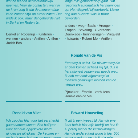
wat ze nu een achterstandswijk
langs mijn geboortedorp gaat. Dat
noemen. Voor de contacten, want in
roept toch automatisch herinneringen
de krant zag ik dat de mensen daar
op. Het vliegveld bijvoorbeeld. Liever
in de zomer altijd op straat zaten. Dat
nog dan huisarts was ik piloot
wilde ik ook, maar dat gebeurde niet
geworden.
in Berkel en Rodenrijs.
anders
-
weg
-
Basis
-
Vroeger
-
Tropen
-
Bevalling
-
Overschie
-
Berkel en Rodenrijs
-
Kinderen
-
Doenkade
-
herinneringen
-
Vliegveld
wennen
-
anders
-
Antillen
-
Antillen
-
-
huisarts
-
Robert Mol
-
Antillen
Judith Bes
Ronald van de Vis
Een weg is asfalt. De nieuwe weg die
er gaat komen scheelt mij tijd, dus is
het rationeel gezien een goede weg.
Ik heb me nooit afgevraagd of
mensen gelukkiger worden van de
nieuwe weg.
Pijnacker
-
Emotie
-
verhuizen
-
Ronald van de Vis
Ronald van Vliet
Edward Houweling
We zouden hier voor het eerst echt
Ik zit in een tweestrijd. Aan de ene
gaan samen wonen. Een half jaar
kant heb ik hier mijn bedrijf en ben ik
voor het huis opgeleverd werd
superblij met al die vernieuwingen.
gingen we uit elkaar. De keuken en
Aan de andere kant woon ik hier 500
de badkamer hebben we nog samen
meter vandaan en zie ik dat mijn