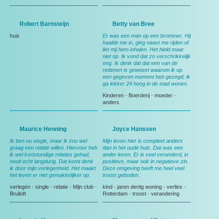
Robert Barnsteijn
Betty van Bree
huis
Er was een man op een brommer. Hij
haalde me in, ging naast me rijden of
liet mij hem inhalen. Het hield maar
niet op. Ik vond dat zo verschrikkelijk
eng. Ik denk dat dat een van de
redenen is geweest waarom ik op
een gegeven moment heb gezegd; ik
ga lekker 24 hoog in de stad wonen.
Kinderen
-
Boerderij
-
moeder
-
anders
Maurice Henning
Joyce Hanssen
Ik ben nu single, maar ik zou wel
Mijn leven hier is compleet anders
graag een relatie willen. Hiervoor heb
dan in het oude huis. Dat was een
ik wel kortstondige relaties gehad,
ander leven. Er is veel veranderd, in
nooit echt langdurig. Dat komt denk
positieve, maar ook in negatieve zin.
ik door mijn verlegenheid. Het maakt
Deze omgeving heeft me heel veel
het leven er niet gemakkelijker op.
troost geboden.
verlegen
-
single
-
relatie
-
Mijn club
-
kind
-
jaren dertig woning
-
verlies
-
Bruiloft
Rotterdam
-
troost
-
verandering