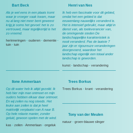
Bart Beck
Henri van Nes
Als je wel eens in een plaats komt
Ik heb een fascinatie voor dit gebied,
waar je vroeger vaak kwam, maar
omdat het een gebied is dat
nu al lang niet meer bent geweest
eeuwenlang nauwelijks veranderd is.
krijg je soms het gevoel: het is zo
Het is intensief gebruikt, maar altijd in
vertrouwd, maar tegelijkertijd is het
dienst van, als toeleverancier van,
zo vreemd.
de omringende steden De
landschappelijke karakteristiek is
herinneringen
-
ouderen
-
dementie
-
nooit veranderd. Pas de laatste 7
tuin
-
tuin
jaar zijn er rigoureuze veranderingen
doorgevoerd, waardoor het
landschap eigenlijk een totaal ander
landschap is geworden.
kunst
-
landschap
-
verandering
Ilone Ammerlaan
Trees Borkus
Op dit water heb ik altijd gezeild. Ik
Trees Borkus
-
krant
-
verandering
heb hier mijn man ontmoet en mijn
ouders hebben elkaar daar ontmoet.
En wij zeilen nu nog steeds. Het
leuke aan zeilen is dat je heel
makkelijk verplaatst van A naar B.
Op hele relaxte manier, zonder
Tony van der Meulen
geluid, gewoon spelen met de wind.
natuur
-
groen-blauwe slinger
kas
-
zeilen
-
Ammerlaan
-
ongeluk