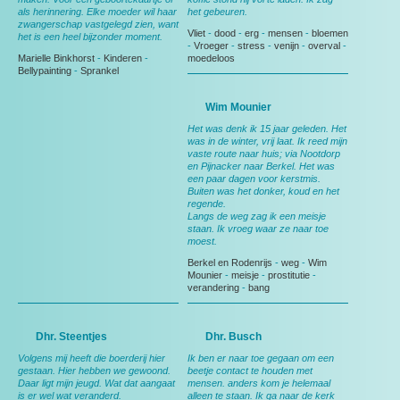
als herinnering. Elke moeder wil haar
het gebeuren.
zwangerschap vastgelegd zien, want
Vliet
-
dood
-
erg
-
mensen
-
bloemen
het is een heel bijzonder moment.
-
Vroeger
-
stress
-
venijn
-
overval
-
Marielle Binkhorst
-
Kinderen
-
moedeloos
Bellypainting
-
Sprankel
Wim Mounier
Het was denk ik 15 jaar geleden. Het
was in de winter, vrij laat. Ik reed mijn
vaste route naar huis; via Nootdorp
en Pijnacker naar Berkel. Het was
een paar dagen voor kerstmis.
Buiten was het donker, koud en het
regende.
Langs de weg zag ik een meisje
staan. Ik vroeg waar ze naar toe
moest.
Berkel en Rodenrijs
-
weg
-
Wim
Mounier
-
meisje
-
prostitutie
-
verandering
-
bang
Dhr. Steentjes
Dhr. Busch
Volgens mij heeft die boerderij hier
Ik ben er naar toe gegaan om een
gestaan. Hier hebben we gewoond.
beetje contact te houden met
Daar ligt mijn jeugd. Wat dat aangaat
mensen. anders kom je helemaal
is er wel wat veranderd.
alleen te staan. Ik ga naar de kerk