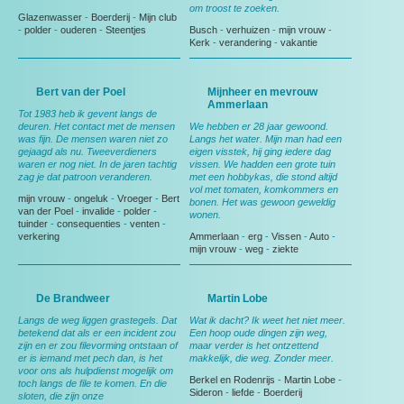
om troost te zoeken.
Glazenwasser
-
Boerderij
-
Mijn club
-
polder
-
ouderen
-
Steentjes
Busch
-
verhuizen
-
mijn vrouw
-
Kerk
-
verandering
-
vakantie
Bert van der Poel
Mijnheer en mevrouw
Ammerlaan
Tot 1983 heb ik gevent langs de
deuren. Het contact met de mensen
We hebben er 28 jaar gewoond.
was fijn. De mensen waren niet zo
Langs het water. Mijn man had een
gejaagd als nu. Tweeverdieners
eigen visstek, hij ging iedere dag
waren er nog niet. In de jaren tachtig
vissen. We hadden een grote tuin
zag je dat patroon veranderen.
met een hobbykas, die stond altijd
vol met tomaten, komkommers en
mijn vrouw
-
ongeluk
-
Vroeger
-
Bert
bonen. Het was gewoon geweldig
van der Poel
-
invalide
-
polder
-
wonen.
tuinder
-
consequenties
-
venten
-
verkering
Ammerlaan
-
erg
-
Vissen
-
Auto
-
mijn vrouw
-
weg
-
ziekte
De Brandweer
Martin Lobe
Langs de weg liggen grastegels. Dat
Wat ik dacht? Ik weet het niet meer.
betekend dat als er een incident zou
Een hoop oude dingen zijn weg,
zijn en er zou filevorming ontstaan of
maar verder is het ontzettend
er is iemand met pech dan, is het
makkelijk, die weg. Zonder meer.
voor ons als hulpdienst mogelijk om
Berkel en Rodenrijs
-
Martin Lobe
-
toch langs de file te komen. En die
Sideron
-
liefde
-
Boerderij
sloten, die zijn onze