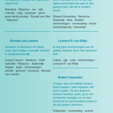
uitgezocht.
eigen woonomgeving waar ik aan
gewend ben, dat die te modern
Boerderij
-
Pijnacker
-
we
-
wijk
-
wordt.
vriendin
-
weg
-
spontaan
-
gezin
-
jaren dertig woning
-
Ronald van Vliet
Edward Houweling
-
Berkel en
-
Pijnacker
Rodenrijs
-
Auto
-
Bruiloft
-
herinneringen
-
vernieuwing
-
kever
-
woonomgeving
-
tweestrijd
Brenda van Loenen
Leonard P. van Rhijn
Avontuur zit Brenda in het bloed,
Ik heb geen herinneringen aan dit
maar haar huidige woonwijk Tandhof
gebied, behalve dat ik hier gewoond
is weinig avontuurlijk.
heb.
Grand Canyon
-
Kinderen
-
Delft
-
Cabrio
-
pijp
-
sofa
-
herinneringen
-
vakantie
-
Pijnacker
-
Buitenwijk
-
Leonard P. van Rhijn
Nagels
-
leger
-
herinneringen
-
wereld
-
grenzen
-
Avontuur
-
Brenda
van Loenen
Robert Sauerbier
Vroeger was het belletje trekken,
busje trappen, raam ingooien, dat
soort ongein. Op een gegeven
moment wordt je ouder, ga je met
verkeerde vriendjes om en dan
wordt het al snel brandbommetjes in
de tuin gooien, inbreken...
Rotterdam
-
overtreding
-
school
-