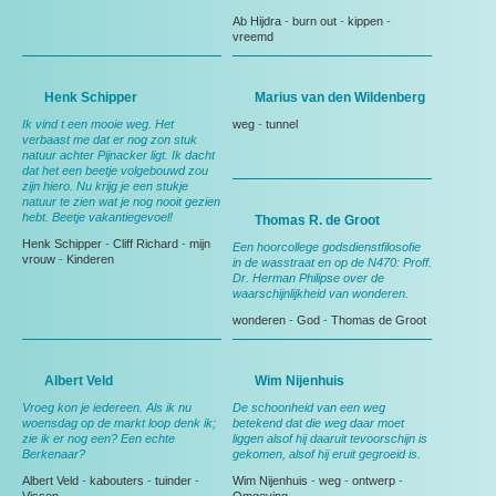
Ab Hijdra
-
burn out
-
kippen
-
vreemd
Henk Schipper
Marius van den Wildenberg
Ik vind t een mooie weg. Het
weg
-
tunnel
verbaast me dat er nog zon stuk
natuur achter Pijnacker ligt. Ik dacht
dat het een beetje volgebouwd zou
zijn hiero. Nu krijg je een stukje
natuur te zien wat je nog nooit gezien
hebt. Beetje vakantiegevoel!
Thomas R. de Groot
Henk Schipper
-
Cliff Richard
-
mijn
Een hoorcollege godsdienstfilosofie
vrouw
-
Kinderen
in de wasstraat en op de N470: Proff.
Dr. Herman Philipse over de
waarschijnlijkheid van wonderen.
wonderen
-
God
-
Thomas de Groot
Albert Veld
Wim Nijenhuis
Vroeg kon je iedereen. Als ik nu
De schoonheid van een weg
woensdag op de markt loop denk ik;
betekend dat die weg daar moet
zie ik er nog een? Een echte
liggen alsof hij daaruit tevoorschijn is
Berkenaar?
gekomen, alsof hij eruit gegroeid is.
Albert Veld
-
kabouters
-
tuinder
-
Wim Nijenhuis
-
weg
-
ontwerp
-