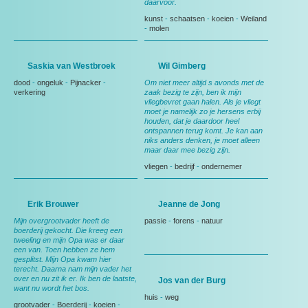
daarvoor.
kunst
-
schaatsen
-
koeien
-
Weiland
-
molen
Saskia van Westbroek
Wil Gimberg
dood
-
ongeluk
-
Pijnacker
-
Om niet meer altijd s avonds met de
verkering
zaak bezig te zijn, ben ik mijn
vliegbevret gaan halen. Als je vliegt
moet je namelijk zo je hersens erbij
houden, dat je daardoor heel
ontspannen terug komt. Je kan aan
niks anders denken, je moet alleen
maar daar mee bezig zijn.
vliegen
-
bedrijf
-
ondernemer
Erik Brouwer
Jeanne de Jong
Mijn overgrootvader heeft de
passie
-
forens
-
natuur
boerderij gekocht. Die kreeg een
tweeling en mijn Opa was er daar
een van. Toen hebben ze hem
gesplitst. Mijn Opa kwam hier
terecht. Daarna nam mijn vader het
over en nu zit ik er. Ik ben de laatste,
Jos van der Burg
want nu wordt het bos.
huis
-
weg
grootvader
-
Boerderij
-
koeien
-