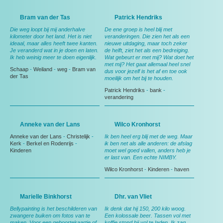
Bram van der Tas
Patrick Hendriks
Die weg loopt bij mij anderhalve
De ene groep is heel blij met
kilometer door het land. Het is niet
veranderingen. Die zien het als een
ideaal, maar alles heeft twee kanten.
nieuwe uitdaging, maar toch zeker
Je veranderd wat in je doen en laten.
de helft, ziet het als een bedreiging.
Ik heb weinig meer te doen eigenlijk.
Wat gebeurt er met mij? Wat doet het
met mij? Het gaat allemaal heel snel
Schaap
-
Weiland
-
weg
-
Bram van
dus voor jezelf is het af en toe ook
der Tas
moeilijk om het bij te houden.
Patrick Hendriks
-
bank
-
verandering
Anneke van der Lans
Wilco Kronhorst
Anneke van der Lans
-
Christelijk
-
Ik ben heel erg blij met de weg. Maar
Kerk
-
Berkel en Rodenrijs
-
ik ben net als alle anderen: de afslag
Kinderen
moet wel goed vallen, anders heb je
er last van. Een echte NIMBY.
Wilco Kronhorst
-
Kinderen
-
haven
Marielle Binkhorst
Dhr. van Vliet
Bellypainting is het beschilderen van
Ik denk dat hij 150, 200 kilo woog.
zwangere buiken om fotos van te
Een kolossale beer. Tassen vol met
maken. Voor een geboortekaartje of
koffie stond hij vol te laden. Ik zag