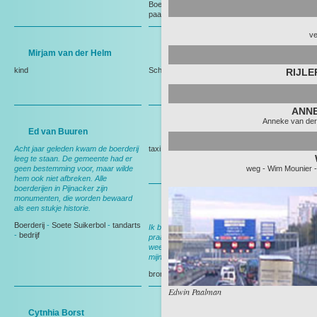
Boerderij
-
herinneringen
-
vogels
-
paarden
-
Weiland
ve
Mirjam van der Helm
Mevrouw de Keijzer
kind
Schaap
-
Boerderij
RIJLE
ANNE
Anneke van der
Ed van Buuren
Jasper Vermeer
Acht jaar geleden kwam de boerderij
taxi
leeg te staan. De gemeente had er
geen bestemming voor, maar wilde
weg
-
Wim Mounier
hem ook niet afbreken. Alle
boerderijen in Pijnacker zijn
monumenten, die worden bewaard
als een stukje historie.
Ellen van der Spek
Boerderij
-
Soete Suikerbol
-
tandarts
Ik ben altijd vrolijk, maak graag een
-
bedrijf
praatje; beetje kletsen. Als ik een
weekje vakantie heb vragen ze aan
mijn collega: is die mevrouw er niet?
brommer
-
benzinestation
Edwin Paalman
Cytnhia Borst
Familie van den Arend