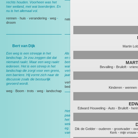
rechts houden. Voorheen was het
hier weiland, met wat boerderijen. En
nu is het allemaal vol.
Gedeputeerde Evertse
rennen
-
huis
-
verandering
-
weg
-
natuur
-
Politiek
droom
Bert van Dijk
Andy Wibier
Martin Lo
Een weg is een streepje in het
Als ik hier rij denk ik aan ruimte, rust
landschap. Je zou zeggen dat dat
en schapen. En aan thuis, want dan
niemand raakt. Maar een weg raakt
ben ik op weg naar huis. Nog wel,
MART
iedereen. Het is een streep in het
want over een maand ga ik
Bevalling
-
Bruiloft
-
vrien
landschap die zorgt voor een grens,
verhuizen, dan heb ik deze weg 15
een barriere. Hij vormt zich naar de
jaar gereden.
discussie zoals die bestuurlijk
verhuizen
-
Berkel en Rodenrijs
-
gevoerd wordt.
bedrijf
-
tuin
Kinderen
-
wennen
weg
-
Boom
-
trots
-
weg
-
landschap
Bert van Leeuwen
EDW
Edward Houweling
-
Auto
-
Bruiloft
-
heri
Het meeste werk werd nog met het
paard gedaan. In het voorjaar werd
het land klaargemaakt voor het
weideseizoen. Met het paard voor de
D
eg. Ik liep er naast en zocht nestjes
Dik de Gelder
-
ouderen
-
grootvader
-
ove
van weidevogels.
Kerk
-
mijn vrouw