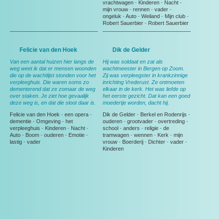
vrachtwagen
-
Kinderen
-
Nacht
-
mijn vrouw
-
rennen
-
vader
-
ongeluk
-
Auto
-
Weiland
-
Mijn club
-
Robert Sauerbier
-
Robert Sauerbier
Felicie van den Hoek
Dik de Gelder
Van een aantal huizen hier langs de
Hij was soldaat en zat als
weg weet ik dat er mensen woonden
wachtmeester in Bergen op Zoom.
die op de wachtlijst stonden voor het
Zij was verpleegster in krankzinnige
verpleeghuis. Die waren soms zo
inrichting Vrederust. Ze ontmoeten
dementerend dat ze zomaar de weg
elkaar in de kerk. Het was liefde op
over staken. Je ziet hoe gevaalijk
het eerste gezicht. Dat kan een goed
deze weg is, en dat die sloot daar is.
moedertje worden, dacht hij.
Felicie van den Hoek
-
een opera
-
Dik de Gelder
-
Berkel en Rodenrijs
-
dementie
-
Omgeving
-
het
ouderen
-
grootvader
-
overtreding
-
verpleeghuis
-
Kinderen
-
Nacht
-
school
-
anders
-
religie
-
de
Auto
-
Boom
-
ouderen
-
Emotie
-
tramwagen
-
wennen
-
Kerk
-
mijn
lastig
-
vader
vrouw
-
Boerderij
-
Dichter
-
vader
-
Kinderen