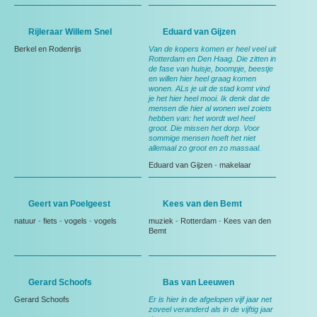
Rijleraar Willem Snel
Eduard van Gijzen
Berkel en Rodenrijs
Van de kopers komen er heel veel uit
Rotterdam en Den Haag. Die zitten in
de fase van huisje, boompje, beestje
en willen hier heel graag komen
wonen. ALs je uit de stad komt vind
je het hier heel mooi. Ik denk dat de
mensen die hier al wonen wel zoiets
hebben van: het wordt wel heel
groot. Die missen het dorp. Voor
sommige mensen hoeft het niet
allemaal zo groot en zo massaal.
Eduard van Gijzen
-
makelaar
Geert van Poelgeest
Kees van den Bemt
natuur
-
fiets
-
vogels
-
vogels
muziek
-
Rotterdam
-
Kees van den
Bemt
Gerard Schoofs
Bas van Leeuwen
Gerard Schoofs
Er is hier in de afgelopen vijf jaar net
zoveel veranderd als in de vijftig jaar