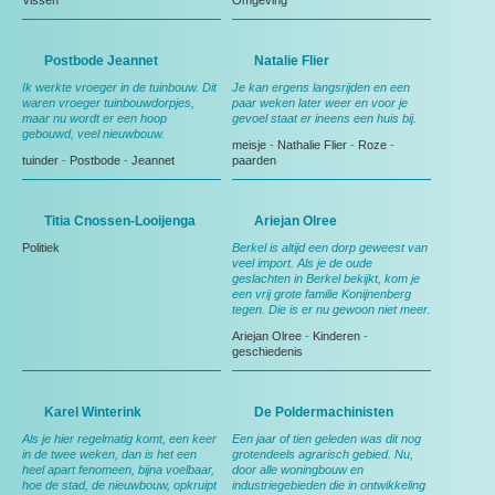
Vissen
Omgeving
Postbode Jeannet
Natalie Flier
Ik werkte vroeger in de tuinbouw. Dit
Je kan ergens langsrijden en een
waren vroeger tuinbouwdorpjes,
paar weken later weer en voor je
maar nu wordt er een hoop
gevoel staat er ineens een huis bij.
gebouwd, veel nieuwbouw.
meisje
-
Nathalie Flier
-
Roze
-
tuinder
-
Postbode
-
Jeannet
paarden
Titia Cnossen-Looijenga
Ariejan Olree
Politiek
Berkel is altijd een dorp geweest van
veel import. Als je de oude
geslachten in Berkel bekijkt, kom je
een vrij grote familie Konijnenberg
tegen. Die is er nu gewoon niet meer.
Ariejan Olree
-
Kinderen
-
geschiedenis
Karel Winterink
De Poldermachinisten
Als je hier regelmatig komt, een keer
Een jaar of tien geleden was dit nog
in de twee weken, dan is het een
grotendeels agrarisch gebied. Nu,
heel apart fenomeen, bijna voelbaar,
door alle woningbouw en
hoe de stad, de nieuwbouw, opkruipt
industriegebieden die in ontwikkeling