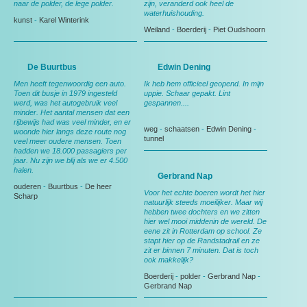
naar de polder, de lege polder.
zijn, veranderd ook heel de
waterhuishouding.
kunst
-
Karel Winterink
Weiland
-
Boerderij
-
Piet Oudshoorn
De Buurtbus
Edwin Dening
Men heeft tegenwoordig een auto.
Ik heb hem officieel geopend. In mijn
Toen dit busje in 1979 ingesteld
uppie. Schaar gepakt. Lint
werd, was het autogebruik veel
gespannen....
minder. Het aantal mensen dat een
rijbewijs had was veel minder, en er
weg
-
schaatsen
-
Edwin Dening
-
woonde hier langs deze route nog
tunnel
veel meer oudere mensen. Toen
hadden we 18.000 passagiers per
jaar. Nu zijn we blij als we er 4.500
halen.
Gerbrand Nap
ouderen
-
Buurtbus
-
De heer
Voor het echte boeren wordt het hier
Scharp
natuurlijk steeds moeilijker. Maar wij
hebben twee dochters en we zitten
hier wel mooi middenin de wereld. De
eene zit in Rotterdam op school. Ze
stapt hier op de Randstadrail en ze
zit er binnen 7 minuten. Dat is toch
ook makkelijk?
Boerderij
-
polder
-
Gerbrand Nap
-
Gerbrand Nap