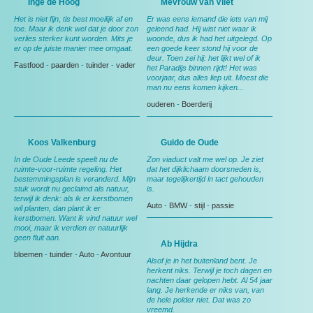
Inge de Hoog
Mevrouw van Vliet
Het is niet fijn, tis best moeilijk af en
Er was eens iemand die iets van mij
toe. Maar ik denk wel dat je door zon
geleend had. Hij wist niet waar ik
verlies sterker kunt worden. Mits je
woonde, dus ik had het uitgelegd. Op
er op de juiste manier mee omgaat.
een goede keer stond hij voor de
deur. Toen zei hij: het lijkt wel of ik
Fastfood
-
paarden
-
tuinder
-
vader
het Paradijs binnen rijdt! Het was
voorjaar, dus alles liep uit. Moest die
man nu eens komen kijken...
ouderen
-
Boerderij
Koos Valkenburg
Guido de Oude
In de Oude Leede speelt nu de
Zon viaduct valt me wel op. Je ziet
ruimte-voor-ruimte regeling. Het
dat het dijklichaam doorsneden is,
bestemmingsplan is veranderd. Mijn
maar tegelijkertijd in tact gehouden
stuk wordt nu geclaimd als natuur,
is.
terwijl ik denk: als ik er kerstbomen
Auto
-
BMW
-
stijl
-
passie
wil planten, dan plant ik er
kerstbomen. Want ik vind natuur wel
mooi, maar ik verdien er natuurlijk
geen fluit aan.
Ab Hijdra
bloemen
-
tuinder
-
Auto
-
Avontuur
Alsof je in het buitenland bent. Je
herkent niks. Terwijl je toch dagen en
nachten daar gelopen hebt. Al 54 jaar
lang. Je herkende er niks van, van
de hele polder niet. Dat was zo
vreemd.