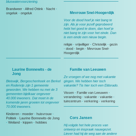
bluswatervoorziening.
Brandweer
-
Alfred Ottink
-
Nacht
-
Mevrouw Snel-Hoogerdijk
ongeluk
-
ongeluk
Voor de dood hoef je niet bang te
zijn. Als je voor jezelf geprobeerd
hebt het goed te doen, dan hoef je
niet bang te zijn voor het einde. Dan
is een einde een nieuw begin.
religie
-
vrijwilliger
-
Christelijk
-
gezin
-
dood
-
begin
-
Mevrouw Snel-
Hoogerdijk
Laurine Bonnewits - de
Familie van Leeuwen
Jong
Ze vroegen of we nog met vakantie
Bleiswijk, Bergeschenhoek en Berkel
gingen. We hebben hier toch
en Rodenrijs zijn 1 gemeente
vakantie? Tis hier toch een Eldorado.
geworden. We hebben nu met de 3
Vissen
-
Familie van Leeuwen
-
gemeenten bijelkaar ongeveer
verandering
-
vakantie
-
vakantie
-
40.000 inwoners. Dat moet in de
tuincentrum
-
verkering
-
verkering
komende jaren groeien tot ongeveer
70.000 inwoners.
Kinderen
-
moeder
-
huisvrouw
-
Cors Jansen
Politiek
-
Laurine Bonnewits-de Jong
-
Weiland
-
kippen
-
hobbies
Hij volgde het hele proces van
ontwerp en inspraak nauwgezet.
Liever had hij de weg aan de andere