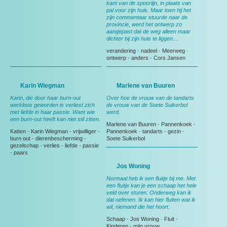
kant van de spoorlijn, in plaats van
pal voor zijn huis. Maar toen hij het
zijn commentaar stuurde naar de
provincie, werd het ontwerp zo
aangepast dat de weg alleen maar
dichter bij zijn huis te liggen....
verandering
-
nadeel
-
Meerweg
-
ontwerp
-
anders
-
Cors Jansen
Karin Wiegman
Marlene van Buuren
Karin, die door haar burn-out
Over hoe de vrouw van de tandarts
werkloos geworden is verliest zich
de vrouw van de Soete Suikerbol
met liefde in haar passie. Want wie
werd.
een burn-out heeft kan niet stil zitten.
Marlene van Buuren
-
Pannenkoek
-
Katten
-
Karin Wiegman
-
vrijwilliger
-
Pannenkoek
-
tandarts
-
gezin
-
burn out
-
dierenbescherming
-
Soete Suikerbol
gezelschap
-
verlies
-
liefde
-
passie
-
paars
Jos Woning
Normaal heb ik een fluitje bij me. Met
een fluitje kan je een schaap het hele
veld over sturen. Onderweg kan ik
dat oefenen. Ik kan hier fluiten wat ik
wil, niemand die het hoort.
Schaap
-
Jos Woning
-
Fluit
-
Kinderen
-
mijn vrouw