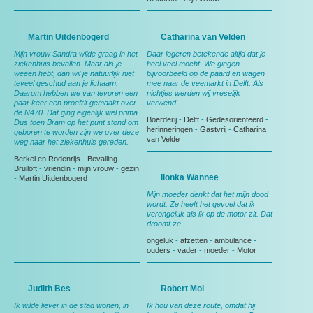
Martin Uitdenbogerd
Catharina van Velden
Mijn vrouw Sandra wilde graag in het
Daar logeren betekende altijd dat je
ziekenhuis bevallen. Maar als je
heel veel mocht. We gingen
weeën hebt, dan wil je natuurlijk niet
bijvoorbeeld op de paard en wagen
teveel geschud aan je lichaam.
mee naar de veemarkt in Delft. Als
Daarom hebben we van tevoren een
nichtjes werden wij vreselijk
paar keer een proefrit gemaakt over
verwend.
de N470. Dat ging eigenlijk wel prima.
Boerderij
-
Delft
-
Gedesorienteerd
-
Dus toen Bram op het punt stond om
herinneringen
-
Gastvrij
-
Catharina
geboren te worden zijn we over deze
van Velde
weg naar het ziekenhuis gereden.
Berkel en Rodenrijs
-
Bevalling
-
Bruiloft
-
vriendin
-
mijn vrouw
-
gezin
Ilonka Wannee
-
Martin Uitdenbogerd
Mijn moeder denkt dat het mijn dood
wordt. Ze heeft het gevoel dat ik
verongeluk als ik op de motor zit. Dat
droomt ze.
ongeluk
-
afzetten
-
ambulance
-
ouders
-
vader
-
moeder
-
Motor
Judith Bes
Robert Mol
Ik wilde liever in de stad wonen, in
Ik hou van deze route, omdat hij