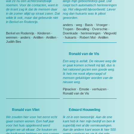
wat ze nu een achterstandswijk
langs mijn geboortedorp gaat. Dat
noemen. Voor de contacten, want in
roept toch automatisch herinneringen
de krant zag ik dat de mensen daar
op. Het vliegveld bijvoorbeeld. Liever
in de zomer altijd op straat zaten. Dat
nog dan huisarts was ik piloot
wilde ik ook, maar dat gebeurde niet
geworden.
in Berkel en Rodenrijs.
anders
-
weg
-
Basis
-
Vroeger
-
Tropen
-
Bevalling
-
Overschie
-
Berkel en Rodenrijs
-
Kinderen
-
Doenkade
-
herinneringen
-
Vliegveld
wennen
-
anders
-
Antillen
-
Antillen
-
-
huisarts
-
Robert Mol
-
Antillen
Judith Bes
Ronald van de Vis
Een weg is asfalt. De nieuwe weg die
er gaat komen scheelt mij tijd, dus is
het rationeel gezien een goede weg.
Ik heb me nooit afgevraagd of
mensen gelukkiger worden van de
nieuwe weg.
Pijnacker
-
Emotie
-
verhuizen
-
Ronald van de Vis
Ronald van Vliet
Edward Houweling
We zouden hier voor het eerst echt
Ik zit in een tweestrijd. Aan de ene
gaan samen wonen. Een half jaar
kant heb ik hier mijn bedrijf en ben ik
voor het huis opgeleverd werd
superblij met al die vernieuwingen.
gingen we uit elkaar. De keuken en
Aan de andere kant woon ik hier 500
de badkamer hebben we nog samen
meter vandaan en zie ik dat mijn