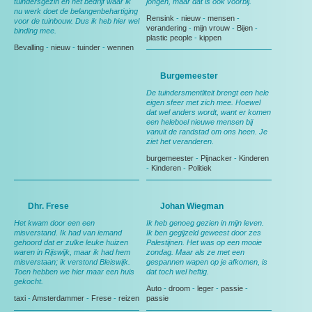
tuindersgezin en het bedrijf waar ik
jongen, maar dat is ook voorbij.
nu werk doet de belangenbehartiging
Rensink
-
nieuw
-
mensen
-
voor de tuinbouw. Dus ik heb hier wel
verandering
-
mijn vrouw
-
Bijen
-
binding mee.
plastic people
-
kippen
Bevalling
-
nieuw
-
tuinder
-
wennen
Burgemeester
De tuindersmentliteit brengt een hele
eigen sfeer met zich mee. Hoewel
dat wel anders wordt, want er komen
een heleboel nieuwe mensen bij
vanuit de randstad om ons heen. Je
ziet het veranderen.
burgemeester
-
Pijnacker
-
Kinderen
-
Kinderen
-
Politiek
Dhr. Frese
Johan Wiegman
Het kwam door een een
Ik heb genoeg gezien in mijn leven.
misverstand. Ik had van iemand
Ik ben gegijzeld geweest door zes
gehoord dat er zulke leuke huizen
Palestijnen. Het was op een mooie
waren in Rijswijk, maar ik had hem
zondag. Maar als ze met een
misverstaan; ik verstond Bleiswijk.
gespannen wapen op je afkomen, is
Toen hebben we hier maar een huis
dat toch wel heftig.
gekocht.
Auto
-
droom
-
leger
-
passie
-
taxi
-
Amsterdammer
-
Frese
-
reizen
passie