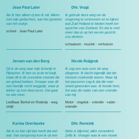
Jean Paul Later
Dhr. Vrugt
Als ik hier alleen rij ben ik stil. Alleen
Ik gebruik deze weg om de
met mijn gedachten, aan het genieten
omgeving te verkennen en te kijken
van het stukje.
wat Zuid Holland te bieden heeft ten
opzichte van Zeeland. En dat is veel
school
-
Jean Paul Later
meer dan je op het eerste gezicht
zou denken.
schaatsen
-
muziek
-
verhuizen
Jeroen van den Berg
Nicole Ruijgrok
Dit is de weg naar mijn broertje in
Ik zag een auto over de weg
Pijnacker. Ik ben nu al de tel kwijt,
slingeren. Ik dacht eigenlijk dat die
maar dit is de zoveelste rotonde die
mensen zoekende waren. Maar bij
we gehad hebben. Vroeger was dit
het passeren zag ik dat die man
een heerlijk recht weggetje, waar je
onwel geworden was. Ik kende hem,
lekker op kon doorracen. Dat gaat
het was de vader van een vriendin
nu niet meer.
van mij.
Leefbaar Berkel en Roderijs
-
weg
-
Motor
-
ongeluk
-
vriendin
-
vader
-
strijd
vriendin
Karina Overbeeke
Dhr. Rensink
Als ik nu hier rijd dan heeft dat wel
Niets is blijvend, alles veranderd.
wat. Van oorsprong kom ik uit een
Zelfs ik. Vroeger was ik een mooie