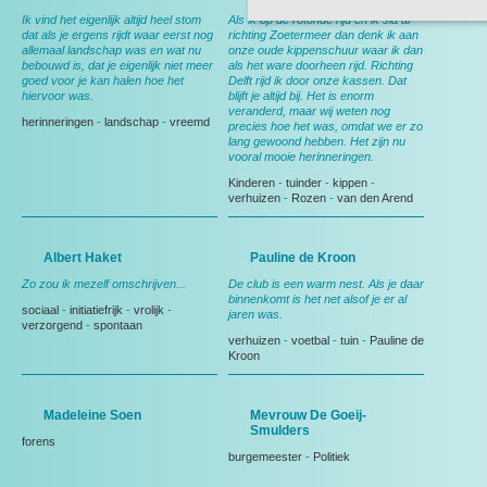
Ik vind het eigenlijk altijd heel stom
Als ik op de rotonde rijd en ik sla af
dat als je ergens rijdt waar eerst nog
richting Zoetermeer dan denk ik aan
allemaal landschap was en wat nu
onze oude kippenschuur waar ik dan
bebouwd is, dat je eigenlijk niet meer
als het ware doorheen rijd. Richting
goed voor je kan halen hoe het
Delft rijd ik door onze kassen. Dat
hiervoor was.
blijft je altijd bij. Het is enorm
veranderd, maar wij weten nog
herinneringen
-
landschap
-
vreemd
precies hoe het was, omdat we er zo
lang gewoond hebben. Het zijn nu
vooral mooie herinneringen.
Kinderen
-
tuinder
-
kippen
-
verhuizen
-
Rozen
-
van den Arend
Albert Haket
Pauline de Kroon
Zo zou ik mezelf omschrijven...
De club is een warm nest. Als je daar
binnenkomt is het net alsof je er al
sociaal
-
initiatiefrijk
-
vrolijk
-
jaren was.
verzorgend
-
spontaan
verhuizen
-
voetbal
-
tuin
-
Pauline de
Kroon
Madeleine Soen
Mevrouw De Goeij-
Smulders
forens
burgemeester
-
Politiek