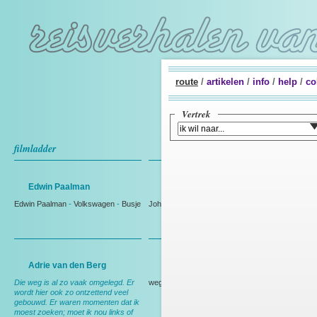
route
/
artikelen
/
info
/
help
/
co
Vertrek
filmladder
Edwin Paalman
Johan Westmaas
Edwin Paalman
-
Volkswagen
-
Busje
Johan Westmaas
Adrie van den Berg
Rien Bakker
Die weg is al zo vaak omgelegd. Er
weg
wordt hier ook zo ontzettend veel
gebouwd. Er waren momenten dat ik
moest zoeken; moet ik nou links of