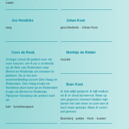
vader
Jos Hendriks
Johan Koot
weg
geschiedenis
-
Johan Koot
Cees de Rooij
Matthijs de Ridder
Vroeger stond dit gebied voor mij
muziek
voor kassen: om 4 uur s ochtends
op de fiets van Rotterdam naar
Berkel en Rodenrijs om tomaten te
plukken. Nu is het een
woonverbinding tussen Den Haag en
Rotterdam. Den Haag kruipt vie
Boer Koot
Nootdorp deze kant op en Rotterdam
Ik heb altijd gedacht: ik blijf melken
kruipt via Berkel en Rodenrijs,
tot ik er dood bij neerval. Maar op
Pijnacker-Nootdorp de andere kant
een gegeven moment hielden mijn
op.
benen het niet meer en toen ben ik
tuin
-
fysiotherapeut
toch maar gestopt. Maar ik vond t
wel jammer.
Boerderij
-
polder
-
Kerk
-
koeien